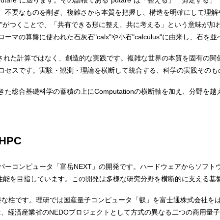
"computare"に遡ります。その語根である"putare"は「整える」「剪
、不要なものを削ぎ、複雑さから本質を把握し、構造を明確にして理解
om"がつくことで、「共有できる形に整え、共に考える」という意味が加
、古代ローマの算盤に使われた石灰石"calx"や小石"calculus"に由来し
に規格化された計算ではなく、創造的な実践です。複雑な世界の本質を固有の
ロセスです。実験・観測・理論を横断して統合する、科学の実践そのも
た総合基礎科学の蓄積の上にComputationの横断軸を加え、分野を
HPC
パーコンピュータ「富岳NEXT」の開発です。ハードウェアからソフト
算性能を目指しています。この開発は多様な研究分野を横断的に支える基
n"の重要な柱です。理研では国産量子コンピュータ「叡」を富士通株式会社
らは、経済産業省のNEDOプロジェクトとして方式の異なる二つの商用量