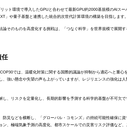
ブリット環境で導入したGPUと合わせて最新GPU約2000基規模のAI
EXT」や量子基盤と連携した統合的次世代計算環境の構築を目指します
法論そのものを高度化する挑戦は、「つなぐ科学」を世界規模で展開する歩みであ
責任
たCOP30では、温暖化対策に関する国際的議論が抑制から適応へと重
し、強い懸念や失望の声も上がっていますが、レジリエンスの強化は人
解し、リスクを定量化し、長期的影響を予測する科学的基盤が不可欠で
、防災などを横断し、「グローバル・コモンズ」の持続可能性確保に資
ョン、極端気象予測の高度化、都市スケールでの災害リスク評価など、