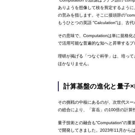
"Computation"の語源はラテン語の
ありようを想像して枝を剪定するように
の営みを指します。そこに接頭辞の"c
もうひとつの英語 "Calculation"は
その意味で、Computationは単
で活用可能な普遍的な知へと昇華するプ
理研が掲げる「つなぐ科学」は、培ってき
ほかなりません。
計算基盤の進化と量子×
その挑戦の中核にあるのが、次世代スー
の総合により、「富岳」の100倍の計
量子技術との融合も"Computatio
で開発してきました。2023年11月か