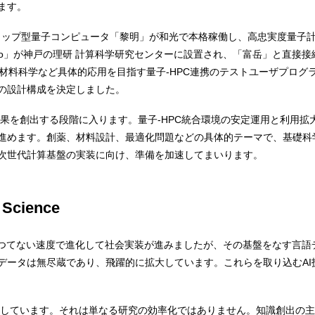
ます。
イオントラップ型量子コンピュータ「黎明」が和光で本格稼働し、高忠実度量
stem Two」が神戸の理研 計算科学研究センターに設置され、「富岳」と
材料科学など具体的応用を目指す量子-HPC連携のテストユーザプログラ
の設計構成を決定しました。
成果を創出する段階に入ります。量子-HPC統合環境の安定運用と利用
進めます。創薬、材料設計、最適化問題などの具体的テーマで、基礎科
次世代計算基盤の実装に向け、準備を加速してまいります。
cience
かつてない速度で進化して社会実装が進みましたが、その基盤をなす言語
データは無尽蔵であり、飛躍的に拡大しています。これらを取り込むAI
の進展が加速しています。それは単なる研究の効率化ではありません。知識創