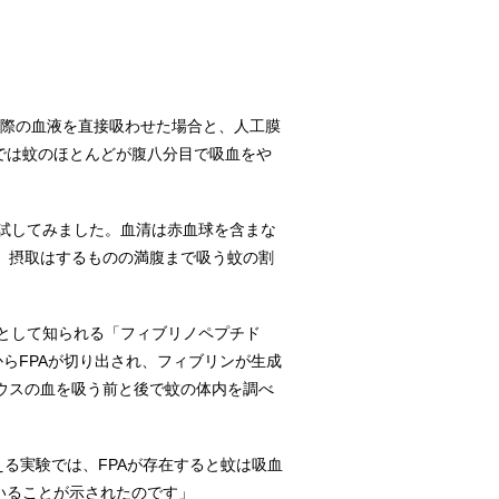
実際の血液を直接吸わせた場合と、人工膜
液では蚊のほとんどが腹八分目で吸血をや
試してみました。血清は赤血球を含まな
、摂取はするものの満腹まで吸う蚊の割
として知られる「フィブリノペプチド
らFPAが切り出され、フィブリンが生成
ウスの血を吸う前と後で蚊の体内を調べ
える実験では、FPAが存在すると蚊は吸血
いることが示されたのです」