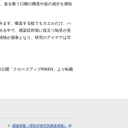
も、血を吸う口吻の構造や血の成分を感知
みます。吸血する蚊でもカエルだけ、ハ
める中で、感染症対策に役立つ知見が見
情熱が源泉となり、研究のアイデアは尽
29日公開「クローズアップRIKEN」より転載
調達情報（理化学研究所調達情報）