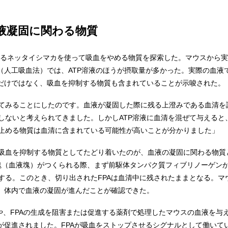
液凝固に関わる物質
あるネッタイシマカを使って吸血をやめる物質を探索した。マウスから
合（人工吸血法）では、ATP溶液のほうが摂取量が多かった。実際の血
Pだけではなく、吸血を抑制する物質も含まれていることが示唆された。
てみることにしたのです。血液が凝固した際に残る上澄みである血清を
しないと考えられてきました。しかしATP溶液に血清を混ぜて与えると
止める物質は血清に含まれている可能性が高いことが分かりました」
吸血を抑制する物質としてたどり着いたのが、血液の凝固に関わる物質
の塊（血液塊）がつくられる際、まず前駆体タンパク質フィブリノーゲンか
する。このとき、切り出されたFPAは血清中に残されたままとなる。マ
り、体内で血液の凝固が進んだことが確認できた。
液や、FPAの生成を阻害または促進する薬剤で処理したマウスの血液を与
血が促進されました。FPAが吸血をストップさせるシグナルとして働いて