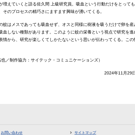
が増えていくと語る佐久間 上級研究員。吸血という行動だけをとって
、そのプロセスの精巧さにますます興味が湧いてくる。
の蚊はメスであっても吸血せず、オスと同様に樹液を吸うだけで卵を産
吸血しない種類があります。このように蚊の栄養という視点で研究を進
表情から、研究が楽しくてしかたないという思いが伝わってくる。この
 拓也／制作協力：サイテック・コミュニケーションズ）
2024年11月
お問い合わせ
サイトマップ