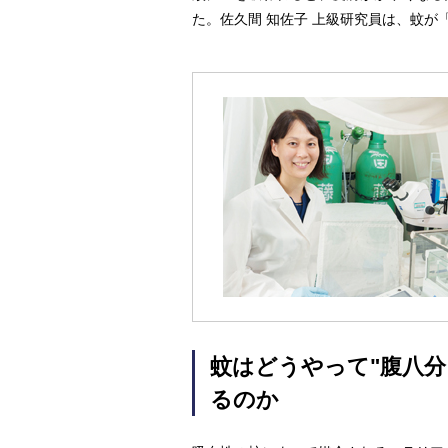
た。佐久間 知佐子 上級研究員は、蚊
蚊はどうやって"腹八分
るのか