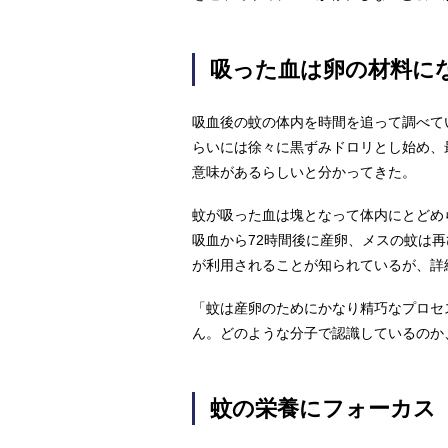
吸った血は卵の材料に
吸血後の蚊の体内を時間を追って調べて
らいには徐々に黒ずみドロリとし始め、
意味があるらしいと分かってきた。
蚊が吸った血は塊となって体内にとどめ
吸血から72時間後に産卵、メスの蚊は
が利用されることが知られているが、詳
「蚊は産卵のためにかなり精巧なプロセ
ん。どのような分子で認識しているのか
蚊の栄養にフォーカス