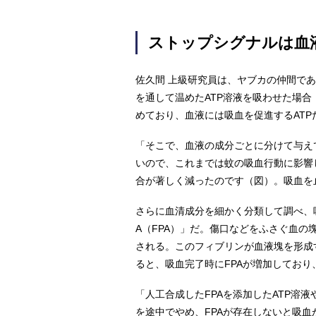
ストップシグナルは血
佐久間 上級研究員は、ヤブカの仲間で
を通して温めたATP溶液を吸わせた場
めており、血液には吸血を促進するAT
「そこで、血液の成分ごとに分けて与え
いので、これまでは蚊の吸血行動に影響
合が著しく減ったのです（図）。吸血を
さらに血清成分を細かく分類して調べ、
A（FPA）」だ。傷口などをふさぐ血
される。このフィブリンが血液塊を形成
ると、吸血完了時にFPAが増加してお
「人工合成したFPAを添加したATP溶
を途中でやめ、FPAが存在しないと吸