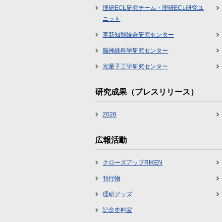
理研ECL研究チーム・理研ECL研究ユ
ニット
革新知能統合研究センター
脳神経科学研究センター
光量子工学研究センター
研究成果（プレスリリース）
2026
広報活動
クローズアップRIKEN
刊行物
理研グッズ
記念史料室