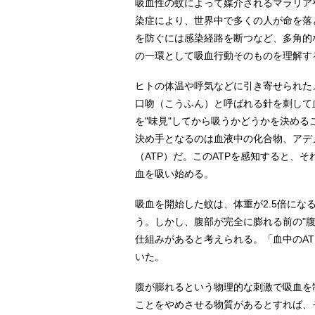
吸血性の蚊によって媒介されるマラリア
染症により、世界中で多くの人が命を落
を防ぐには感染経路を断つなど、多角的
の一環として吸血行動そのものを理解す
ヒトの体温や呼気などに引き寄せられた
口吻（こうふん）と呼ばれる針を刺して
を"味見"してから吸うかどうかを決める
決め手となるのは血液中の化合物、アデ
（ATP）だ。このATPを感知すると、
血を吸い始める。
吸血を開始した蚊は、体重が2.5倍にな
う。しかし、腹部が完全に膨れる前の"
仕組みがあると考えられる。「血中のA
いた。
腹が膨れるという物理的な刺激で吸血を
ことをやめさせる物質があるとすれば、