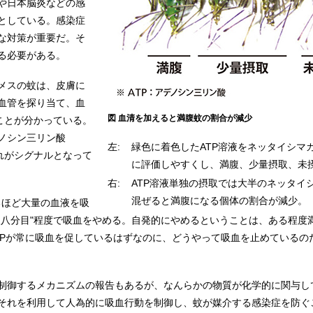
や日本脳炎などの感
としている。感染症
な対策が重要だ。そ
る必要がある。
メスの蚊は、皮膚に
血管を探り当て、血
図 血清を加えると満腹蚊の割合が減少
ことが分かっている。
ノシン三リン酸
左:
緑色に着色したATP溶液をネッタイシマ
それがシグナルとなって
に評価しやすくし、満腹、少量摂取、未
右:
ATP溶液単独の摂取では大半のネッタイ
混ぜると満腹になる個体の割合が減少。
るほど大量の血液を吸
腹八分目"程度で吸血をやめる。自発的にやめるということは、ある程度
TPが常に吸血を促しているはずなのに、どうやって吸血を止めているの
制御するメカニズムの報告もあるが、なんらかの物質が化学的に関与し
それを利用して人為的に吸血行動を制御し、蚊が媒介する感染症を防ぐ