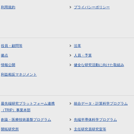
利用規約
プライバシーポリシー
役員・顧問等
沿革
拠点
人員・予算
情報公開
健全な研究活動に向けた取組み
利益相反マネジメント
最先端研究プラットフォーム連携
統合データ・計算科学プログラム
（TRIP）事業本部
創薬・医療技術基盤プログラム
先端半導体科学プログラム
開拓研究所
主任研究員研究室等