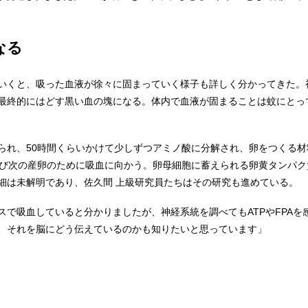
なる
いくと、吸った血液が徐々に固まっていく様子も詳しく分かってきた。
最終的にはどす黒い血の塊になる。体内で血液が固まることは蚊にとっ
られ、50時間くらいかけて少しずつアミノ酸に分解され、卵をつくる
再び次の産卵のために吸血に向かう。卵母細胞に蓄えられる卵黄タンパ
細は未解明であり、佐久間 上級研究員たちはその研究も進めている。
スで吸血していると分かりましたが、神経系統を調べてもATPやFPA
、それを脳にどう伝えているのかも知りたいと思っています」