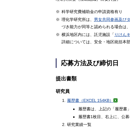
※
科学研究費補助金の申請資格有り
※
理化学研究所は、
男女共同参画及び
づき能力が同等と認められる場合は
※
横浜地区内には、託児施設「
りけん
詳細については、安全・地区統括本部横浜事業
応募方法及び締切日
提出書類
研究員
1.
履歴書
（EXCEL 154KB）
履歴書は、上記の「履歴書
履歴書1枚目、右上に、公募番
2.
研究業績一覧