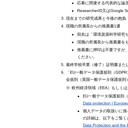
応募に関連する代表的な論
ResearcherID又はGoo
3.
現在までの研究成果と今後の抱負
4.
現職の所属長からの推薦書1通
宛名は「環境資源科学研究
現職の所属長から推薦書を
推薦書に押印は不要ですが
ください。
5.
最終学校卒業（修了）証明書また
6.
「EU一般データ保護規則（GD
会規則（英国一般データ保護規則
※
欧州経済領域（EEA）もしく
EU一般データ保護規則
Data protection | Europ
個人データの取扱いに係
の詳細は、以下をご覧く
Data Protection and the 