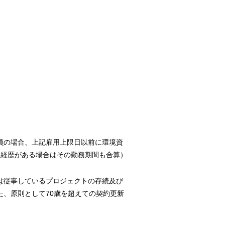
究員の場合、上記雇⽤上限⽇以前に環境資
務経歴がある場合はその勤務期間も合算）
は従事しているプロジェクトの存続及び
、原則として70歳を超えての契約更新