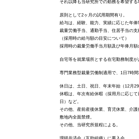
それ以降も当研究所での勤務を希望する
原則として2ヶ月の試用期間有り。
給与は、経験、能力、実績に応じた年俸
裁量労働手当、通勤手当、住居手当の支
（採用時の給与額の目安について）
採用時の裁量労働手当月額及び年俸月額の合
自宅等を就業場所とする在宅勤務制度が
専門業務型裁量労働制適用で、1日7時間
休日は、土日、祝日、年末年始（12月2
休暇は、年次有給休暇（採用月に応じて
日）など。
その他、産前産後休業、育児休業、介護
敷地内全面禁煙。
その他、当研究所規程による。
理研共済会（互助組織）に要入会。