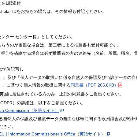
文を1部添付
gle Scholar IDをお持ちの場合は、その情報も付記ください。
センター センター長」としてください。
もらうのが困難な場合は、第三者による推薦書も受付可能です。
、押印を省略する場合は必ず推薦者の方の連絡先（名前、所属、職名、
は学位記写し
PR）」及び「個人データの取扱いに係る自然人の保護及び当該データの
）」に基づく個人情報の取扱に関する
同意書
（PDF 265.8KB）
は英国に居住されている方のみ、上記の同意書をご提出ください。
（GDPR）の詳細は、以下をご参照ください。
ean Commission
（英語サイト）
る自然人の保護及び当該データの自由な移転に関する欧州議会及び欧州
ださい。
EU | Information Commissioner’s Office
（英語サイト）