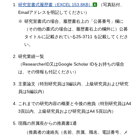
1.
研究室書式履歴書
（EXCEL 153.8KB）
（写真貼付、
Emailアドレスを明記してください）
※
研究室書式の場合、履歴書右上の「公募番号」欄に
（その他の書式の場合は、履歴書右上の欄外に）公募
タイトルに記載されている25-3711 を記載してくださ
い。
2.
研究業績一覧
（ResearcherID又はGoogle Scholar IDをお持ちの場合
は、その情報も付記ください）
3.
主要論文（特別研究員は3編以内、上級研究員および研究
員は5編以内）
4.
これまでの研究内容の概要と今後の抱負（特別研究員はA4
3頁以内、上級研究員および研究員はA4 5頁以内）
5.
現職の所属長からの推薦書1通
（推薦者の連絡先（名前、所属、職名、電話番号、メ