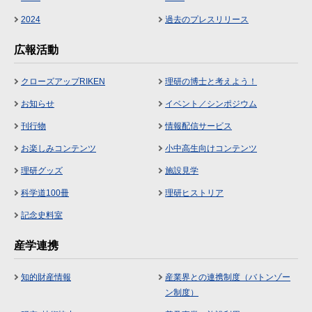
2024
過去のプレスリリース
広報活動
クローズアップRIKEN
理研の博士と考えよう！
お知らせ
イベント／シンポジウム
刊行物
情報配信サービス
お楽しみコンテンツ
小中高生向けコンテンツ
理研グッズ
施設見学
科学道100冊
理研ヒストリア
記念史料室
産学連携
知的財産情報
産業界との連携制度（バトンゾー
ン制度）