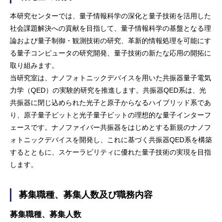
本研究センターでは、量子情報科学の深化と量子技術を活用した
社会課題解決への貢献を目指して、量子情報科学の基盤となる理
論および量子制御・観測技術の研究、革新的情報処理を可能にす
る量子コンピュータの研究開発、量子技術の新たな応用の開拓に
取り組みます。
当研究室は、ナノフォトニックデバイスを用いた共振器量子電気
力学（QED）の実験的研究を推進します。共振器QED系は、光
共振器に閉じ込められた光子と原子からなるハイブリッド系であ
り、原子量子ビットと光子量子ビットの理想的な量子インターフ
ェースです。ナノファイバー共振器をはじめとする新規のナノフ
ォトニックデバイスを開発し、これに基づく共振器QED系を構築
するとともに、スケーラビリティに優れた量子技術の実現を目指
します。
募集職種、募集人数及び職務内容
募集職種、募集人数