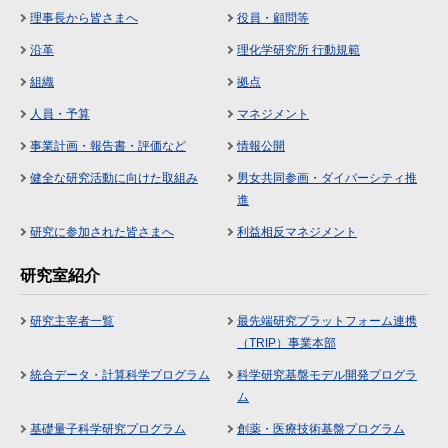
理事長から皆さまへ
役員・顧問等
沿革
理化学研究所 行動規範
組織
拠点
人員・予算
マネジメント
事業計画・報告書・評価など
情報公開
健全な研究活動に向けた取組み
男女共同参画・ダイバーシティ推
進
研究に参加された皆さまへ
利益相反マネジメント
研究室紹介
研究主宰者一覧
最先端研究プラットフォーム連携
（TRIP）事業本部
統合データ・計算科学プログラム
科学研究基盤モデル開発プログラ
ム
基礎量子科学研究プログラム
創薬・医療技術基盤プログラム