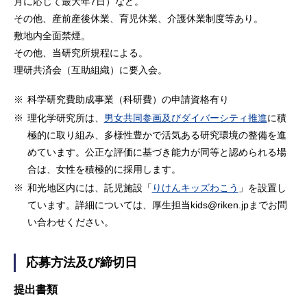
月に応じて最大年7日）など。
その他、産前産後休業、育児休業、介護休業制度等あり。
敷地内全面禁煙。
その他、当研究所規程による。
理研共済会（互助組織）に要入会。
※
科学研究費助成事業（科研費）の申請資格有り
※
理化学研究所は、
男女共同参画及びダイバーシティ推進
に積
極的に取り組み、多様性豊かで活気ある研究環境の整備を進
めています。公正な評価に基づき能力が同等と認められる場
合は、女性を積極的に採用します。
※
和光地区内には、託児施設「
りけんキッズわこう
」を設置し
ています。詳細については、厚生担当kids@riken.jpまでお問
い合わせください。
応募方法及び締切日
提出書類