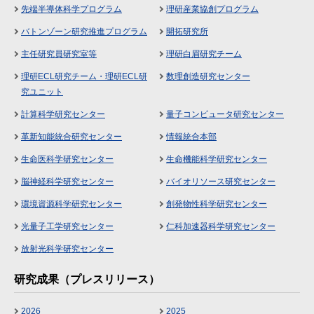
先端半導体科学プログラム
理研産業協創プログラム
バトンゾーン研究推進プログラム
開拓研究所
主任研究員研究室等
理研白眉研究チーム
理研ECL研究チーム・理研ECL研
数理創造研究センター
究ユニット
計算科学研究センター
量子コンピュータ研究センター
革新知能統合研究センター
情報統合本部
生命医科学研究センター
生命機能科学研究センター
脳神経科学研究センター
バイオリソース研究センター
環境資源科学研究センター
創発物性科学研究センター
光量子工学研究センター
仁科加速器科学研究センター
放射光科学研究センター
研究成果（プレスリリース）
2026
2025