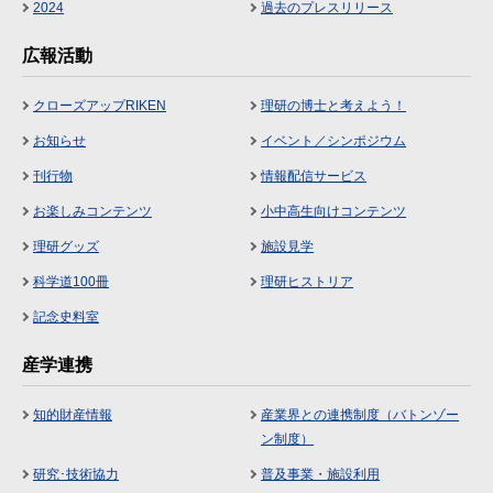
2024
過去のプレスリリース
広報活動
クローズアップRIKEN
理研の博士と考えよう！
お知らせ
イベント／シンポジウム
刊行物
情報配信サービス
お楽しみコンテンツ
小中高生向けコンテンツ
理研グッズ
施設見学
科学道100冊
理研ヒストリア
記念史料室
産学連携
知的財産情報
産業界との連携制度（バトンゾー
ン制度）
研究･技術協力
普及事業・施設利用