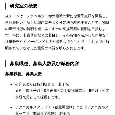
研究室の概要
当チームは、テラヘルツ・赤外領域の新たな量子光源を開発し、
それを用いた新しい発想に基づく分光法を駆使することで、物質
の量子状態の解明や光エネルギーの変換過程の解明を目指しま
す。特に、非古典的な光に着目し、その特性を活かした新規な非
線形分光やイメージング手法の開発も行うことで、これまでに解
明されていなかった物質の本質を明らかにします。
募集職種、募集人数及び職務内容
募集職種、募集人数
研究員または特別研究員 若干名
原則、博士号取得5年未満の者を特別研究員、5年以上の者
を研究員として採用します。
テクニカルスタッフⅠ（裁量労働制）またはテクニカルス
タッフⅡ（非裁量労働制） 若干名