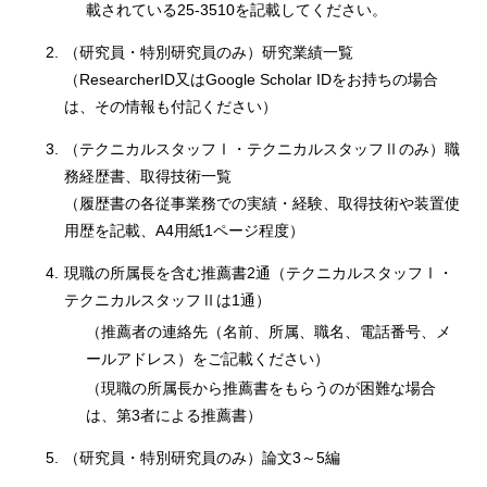
載されている25-3510を記載してください。
2.
（研究員・特別研究員のみ）研究業績一覧
（ResearcherID又はGoogle Scholar IDをお持ちの場合
は、その情報も付記ください）
3.
（テクニカルスタッフⅠ・テクニカルスタッフⅡのみ）職
務経歴書、取得技術一覧
（履歴書の各従事業務での実績・経験、取得技術や装置使
用歴を記載、A4用紙1ページ程度）
4.
現職の所属長を含む推薦書2通（テクニカルスタッフⅠ・
テクニカルスタッフⅡは1通）
（推薦者の連絡先（名前、所属、職名、電話番号、メ
ールアドレス）をご記載ください）
（現職の所属長から推薦書をもらうのが困難な場合
は、第3者による推薦書）
5.
（研究員・特別研究員のみ）論文3～5編