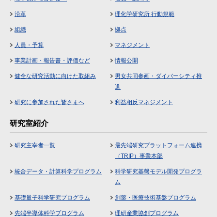
沿革
理化学研究所 行動規範
組織
拠点
人員・予算
マネジメント
事業計画・報告書・評価など
情報公開
健全な研究活動に向けた取組み
男女共同参画・ダイバーシティ推
進
研究に参加された皆さまへ
利益相反マネジメント
研究室紹介
研究主宰者一覧
最先端研究プラットフォーム連携
（TRIP）事業本部
統合データ・計算科学プログラム
科学研究基盤モデル開発プログラ
ム
基礎量子科学研究プログラム
創薬・医療技術基盤プログラム
先端半導体科学プログラム
理研産業協創プログラム