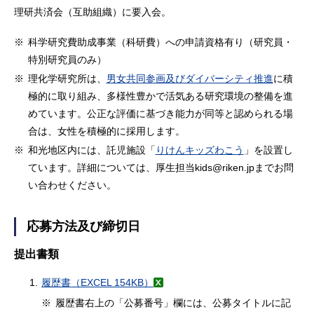
理研共済会（互助組織）に要入会。
※
科学研究費助成事業（科研費）への申請資格有り（研究員・
特別研究員のみ）
※
理化学研究所は、
男女共同参画及びダイバーシティ推進
に積
極的に取り組み、多様性豊かで活気ある研究環境の整備を進
めています。公正な評価に基づき能力が同等と認められる場
合は、女性を積極的に採用します。
※
和光地区内には、託児施設「
りけんキッズわこう
」を設置し
ています。詳細については、厚生担当kids@riken.jpまでお問
い合わせください。
応募方法及び締切日
提出書類
1.
履歴書
（EXCEL 154KB）
※
履歴書右上の「公募番号」欄には、公募タイトルに記