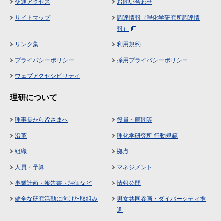
交通アクセス
お問い合わせ
サイトマップ
調達情報（理化学研究所調達情
報）
リンク集
利用規約
プライバシーポリシー
採用プライバシーポリシー
ウェブアクセシビリティ
理研について
理事長から皆さまへ
役員・顧問等
沿革
理化学研究所 行動規範
組織
拠点
人員・予算
マネジメント
事業計画・報告書・評価など
情報公開
健全な研究活動に向けた取組み
男女共同参画・ダイバーシティ推
進