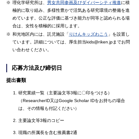
※
理化学研究所は、
男女共同参画及びダイバーシティ推進
に積
極的に取り組み、多様性豊かで活気ある研究環境の整備を進
めています。公正な評価に基づき能力が同等と認められる場
合は、女性を積極的に採用します。
※
和光地区内には、託児施設「
りけんキッズわこう
」を設置し
ています。詳細については、厚生担当kids@riken.jpまでお問
い合わせください。
応募方法及び締切日
提出書類
1.
研究業績一覧（主要論文等3報に〇印をつける）
（ResearcherID又はGoogle Scholar IDをお持ちの場合
は、その情報も付記ください）
2.
主要論文等3報のコピー
3.
現職の所属長を含む推薦書2通