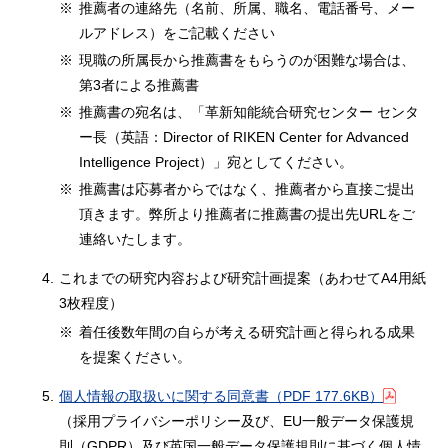
※
推薦者の連絡先（名前、所属、職名、電話番号、メー
ルアドレス）をご記載ください
※
現職の所属長から推薦書をもらうのが困難な場合は、
第3者による推薦書
※
推薦書の宛名は、「革新知能統合研究センター センタ
ー長（英語：Director of RIKEN Center for Advanced
Intelligence Project）」宛としてください。
※
推薦書は応募者からではなく、推薦者から直接ご提出
頂きます。弊所より推薦者に推薦書の提出先URLをご
連絡いたします。
4.
これまでの研究内容および研究計画提案（あわせてA4用紙
3枚程度）
※
着任後数年間の自らが考える研究計画と得られる成果
を提案ください。
5.
個人情報の取扱いに関する同意書
（PDF 177.6KB）
（採用プライバシーポリシー及び、EU一般データ保護規
則（GDPR）及び英国一般データ保護規則に基づく個人情