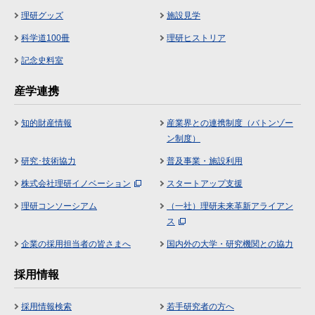
理研グッズ
施設見学
科学道100冊
理研ヒストリア
記念史料室
産学連携
知的財産情報
産業界との連携制度（バトンゾー
ン制度）
研究･技術協力
普及事業・施設利用
株式会社理研イノベーション
スタートアップ支援
理研コンソーシアム
（一社）理研未来革新アライアン
ス
企業の採用担当者の皆さまへ
国内外の大学・研究機関との協力
採用情報
採用情報検索
若手研究者の方へ