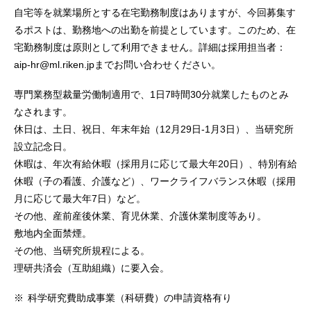
自宅等を就業場所とする在宅勤務制度はありますが、今回募集す
るポストは、勤務地への出勤を前提としています。このため、在
宅勤務制度は原則として利用できません。詳細は採用担当者：
aip-hr@ml.riken.jpまでお問い合わせください。
専門業務型裁量労働制適用で、1日7時間30分就業したものとみ
なされます。
休日は、土日、祝日、年末年始（12月29日-1月3日）、当研究所
設立記念日。
休暇は、年次有給休暇（採用月に応じて最大年20日）、特別有給
休暇（子の看護、介護など）、ワークライフバランス休暇（採用
月に応じて最大年7日）など。
その他、産前産後休業、育児休業、介護休業制度等あり。
敷地内全面禁煙。
その他、当研究所規程による。
理研共済会（互助組織）に要入会。
※
科学研究費助成事業（科研費）の申請資格有り