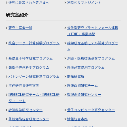
研究に参加された皆さまへ
利益相反マネジメント
研究室紹介
研究主宰者一覧
最先端研究プラットフォーム連携
（TRIP）事業本部
統合データ・計算科学プログラム
科学研究基盤モデル開発プログラ
ム
基礎量子科学研究プログラム
創薬・医療技術基盤プログラム
先端半導体科学プログラム
理研産業協創プログラム
バトンゾーン研究推進プログラム
開拓研究所
主任研究員研究室等
理研白眉研究チーム
理研ECL研究チーム・理研ECL研
数理創造研究センター
究ユニット
計算科学研究センター
量子コンピュータ研究センター
革新知能統合研究センター
情報統合本部