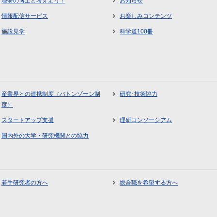
理研の博士と考えよう！
お知らせ
情報配信サービス
お楽しみコンテンツ
施設見学
科学道100冊
産業界との連携制度（バトンゾーン制
研究･技術協力
度）
スタートアップ支援
理研コンソーシアム
国内外の大学・研究機関との協力
若手研究者の方へ
総合職を希望する方へ