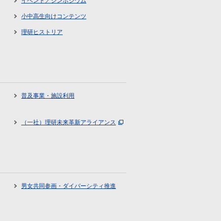
イベント／シンポジウム
小中高生向けコンテンツ
理研ヒストリア
普及事業・施設利用
（一社）理研未来革新アライアンス
男女共同参画・ダイバーシティ推進