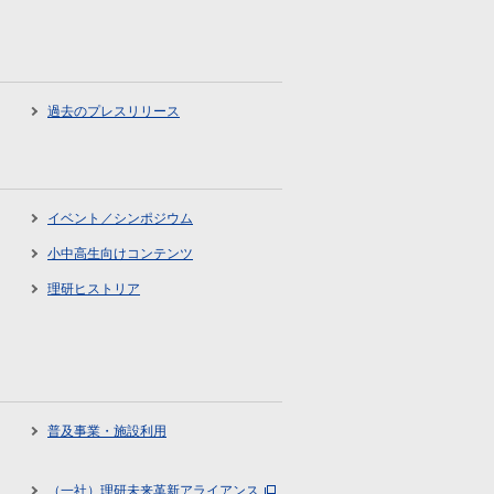
過去のプレスリリース
イベント／シンポジウム
小中高生向けコンテンツ
理研ヒストリア
普及事業・施設利用
（一社）理研未来革新アライアンス