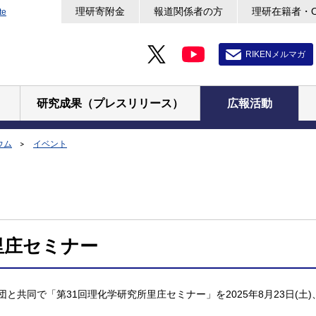
理研寄附金
報道関係者の方
理研在籍者・
te
RIKENメルマガ
研究成果（プレスリリース）
広報活動
ウム
イベント
里庄セミナー
共同で「第31回理化学研究所里庄セミナー」を2025年8月23日(土)