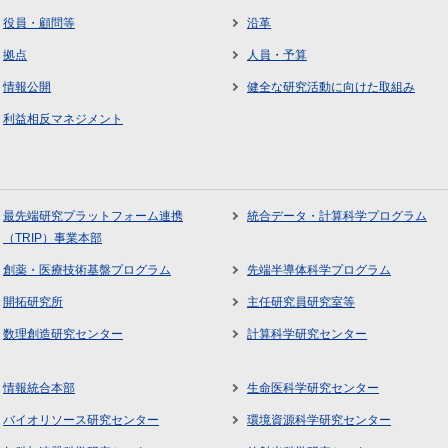
役員・顧問等
沿革
拠点
人員・予算
情報公開
健全な研究活動に向けた取組み
利益相反マネジメント
最先端研究プラットフォーム連携
統合データ・計算科学プログラム
（TRIP）事業本部
創薬・医療技術基盤プログラム
先端半導体科学プログラム
開拓研究所
主任研究員研究室等
数理創造研究センター
計算科学研究センター
情報統合本部
生命医科学研究センター
バイオリソース研究センター
環境資源科学研究センター