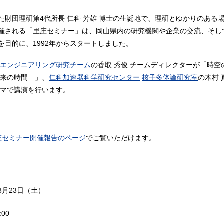
財団理研第4代所長 仁科 芳雄 博士の生誕地で、理研とゆかりのある
催される「里庄セミナー」は、岡山県内の研究機関や企業の交流、そし
目的に、1992年からスタートしました。
エンジニアリング研究チーム
の香取 秀俊 チームディレクターが「時空
未来の時間―」、
仁科加速器科学研究センター
核子多体論研究室
の木村 
ーマで講演を行います。
庄セミナー開催報告のページ
でご覧いただけます。
年8月23日（土）
:00