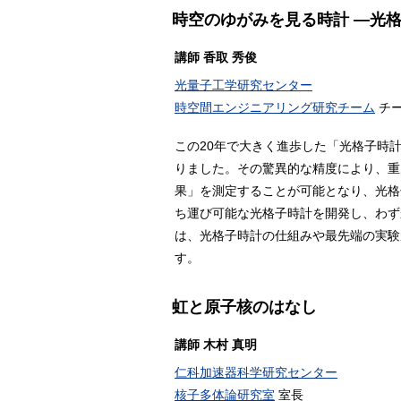
時空のゆがみを見る時計 ―光
講師 香取 秀俊
光量子工学研究センター
時空間エンジニアリング研究チーム
チー
この20年で大きく進歩した「光格子時
りました。その驚異的な精度により、重
果」を測定することが可能となり、光格
ち運び可能な光格子時計を開発し、わず
は、光格子時計の仕組みや最先端の実験
す。
虹と原子核のはなし
講師 木村 真明
仁科加速器科学研究センター
核子多体論研究室
室長