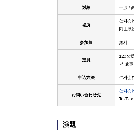
対象
一般 / 
仁科会
場所
岡山県浅
参加費
無料
120名
定員
※
要事
申込方法
仁科会
仁科会
お問い合わせ先
Tel/Fax
演題