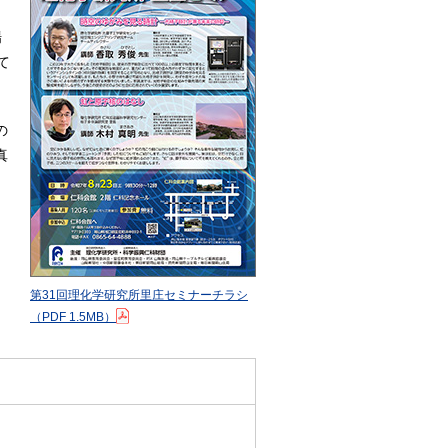
場
て
の
真
第31回理化学研究所里庄セミナーチラシ
（PDF 1.5MB）