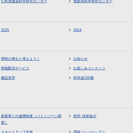
仁科加速器科学研究センター
放射光科学研究センター
2025
2024
理研の博士と考えよう！
お知らせ
情報配信サービス
お楽しみコンテンツ
施設見学
科学道100冊
産業界との連携制度（バトンゾーン制
研究･技術協力
度）
スタートアップ支援
理研コンソーシアム