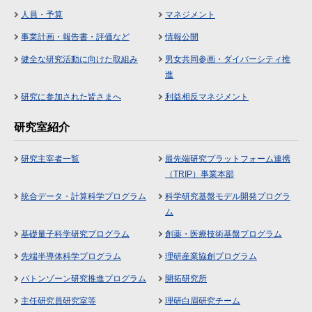
人員・予算
マネジメント
事業計画・報告書・評価など
情報公開
健全な研究活動に向けた取組み
男女共同参画・ダイバーシティ推
進
研究に参加された皆さまへ
利益相反マネジメント
研究室紹介
研究主宰者一覧
最先端研究プラットフォーム連携
（TRIP）事業本部
統合データ・計算科学プログラム
科学研究基盤モデル開発プログラ
ム
基礎量子科学研究プログラム
創薬・医療技術基盤プログラム
先端半導体科学プログラム
理研産業協創プログラム
バトンゾーン研究推進プログラム
開拓研究所
主任研究員研究室等
理研白眉研究チーム