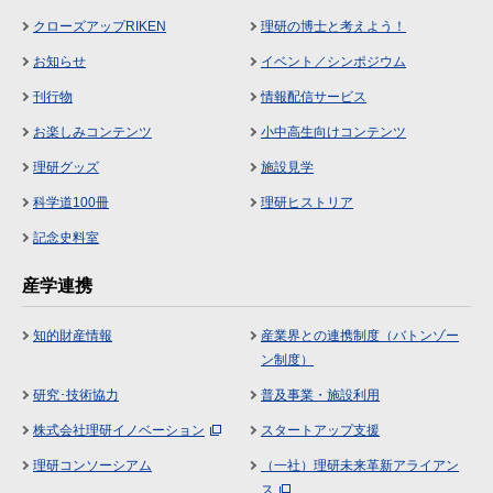
クローズアップRIKEN
理研の博士と考えよう！
お知らせ
イベント／シンポジウム
刊行物
情報配信サービス
お楽しみコンテンツ
小中高生向けコンテンツ
理研グッズ
施設見学
科学道100冊
理研ヒストリア
記念史料室
産学連携
知的財産情報
産業界との連携制度（バトンゾー
ン制度）
研究･技術協力
普及事業・施設利用
株式会社理研イノベーション
スタートアップ支援
理研コンソーシアム
（一社）理研未来革新アライアン
ス