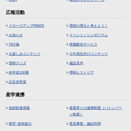
広報活動
クローズアップRIKEN
理研の博士と考えよう！
お知らせ
イベント／シンポジウム
刊行物
情報配信サービス
お楽しみコンテンツ
小中高生向けコンテンツ
理研グッズ
施設見学
科学道100冊
理研ヒストリア
記念史料室
産学連携
知的財産情報
産業界との連携制度（バトンゾー
ン制度）
研究･技術協力
普及事業・施設利用