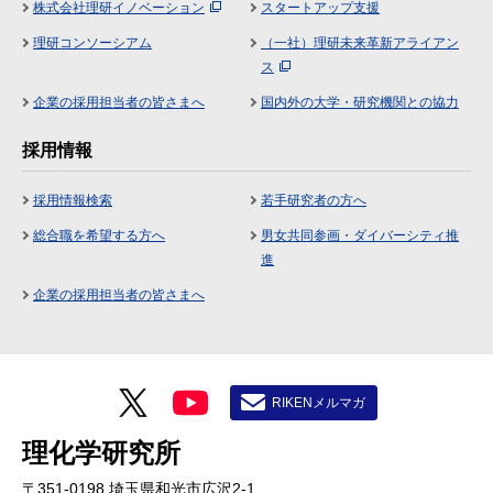
株式会社理研イノベーション
スタートアップ支援
理研コンソーシアム
（一社）理研未来革新アライアン
ス
企業の採用担当者の皆さまへ
国内外の大学・研究機関との協力
採用情報
採用情報検索
若手研究者の方へ
総合職を希望する方へ
男女共同参画・ダイバーシティ推
進
企業の採用担当者の皆さまへ
RIKENメルマガ
理化学研究所
〒351-0198 埼玉県和光市広沢2-1