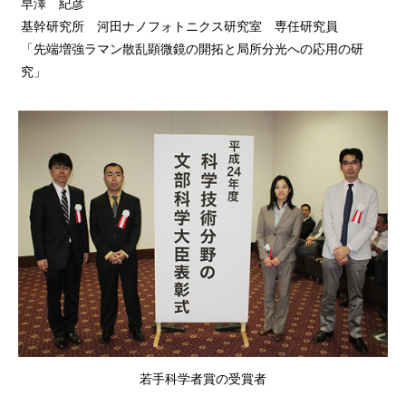
早澤 紀彦
基幹研究所 河田ナノフォトニクス研究室 専任研究員
「先端増強ラマン散乱顕微鏡の開拓と局所分光への応用の研
究」
若手科学者賞の受賞者