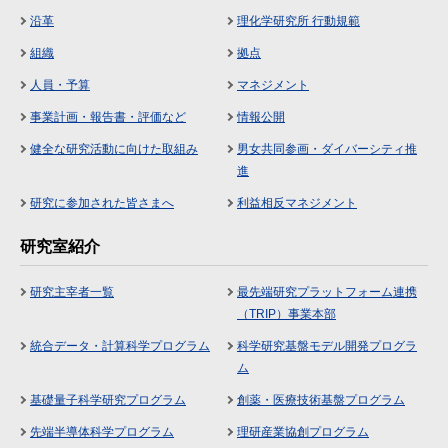
沿革
理化学研究所 行動規範
組織
拠点
人員・予算
マネジメント
事業計画・報告書・評価など
情報公開
健全な研究活動に向けた取組み
男女共同参画・ダイバーシティ推
進
研究に参加された皆さまへ
利益相反マネジメント
研究室紹介
研究主宰者一覧
最先端研究プラットフォーム連携
（TRIP）事業本部
統合データ・計算科学プログラム
科学研究基盤モデル開発プログラ
ム
基礎量子科学研究プログラム
創薬・医療技術基盤プログラム
先端半導体科学プログラム
理研産業協創プログラム