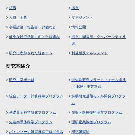
組織
拠点
人員・予算
マネジメント
事業計画・報告書・評価など
情報公開
健全な研究活動に向けた取組み
男女共同参画・ダイバーシティ推
進
研究に参加された皆さまへ
利益相反マネジメント
研究室紹介
研究主宰者一覧
最先端研究プラットフォーム連携
（TRIP）事業本部
統合データ・計算科学プログラム
科学研究基盤モデル開発プログラ
ム
基礎量子科学研究プログラム
創薬・医療技術基盤プログラム
先端半導体科学プログラム
理研産業協創プログラム
バトンゾーン研究推進プログラム
開拓研究所