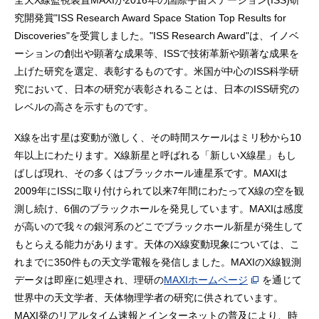
全天X線監視装置MAXIが2016年の国際宇宙ステーション(ISS)研
究開発賞"ISS Research Award Space Station Top Results for
Discoveries"を受賞しました。"ISS Research Award"は、イノベ
ーションの創出や顕著な成果等、ISSで技術革新や顕著な成果を
上げた研究を選定、表彰するものです。米国が中心のISS科学研
究において、日本の研究が表彰されることは、日本のISS研究の
レベルの高さを示すものです。
X線を出す星は変動が激しく、その時間スケールはミリ秒から10
年以上にわたります。X線新星と呼ばれる「新しいX線星」もし
ばしば現れ、その多くはブラックホール連星系です。MAXIは
2009年にISSに取り付けられて以来7年間にわたってX線の空を観
測し続け、6個のブラックホールを発見しています。MAXIは感度
が高いので我々の銀河系のどこでブラックホール新星が発生して
もとらえる能力があります。天体のX線変動現象については、こ
れまでに350件もの天文学電報を発信しました。MAXIのX線観測
データは即座に処理され、理研の
MAXIホームページ
を通じて
世界中の天文学者、天体物理学者の研究に供されています。
MAXI発のリアルタイム速報とインターネットの普及により、時