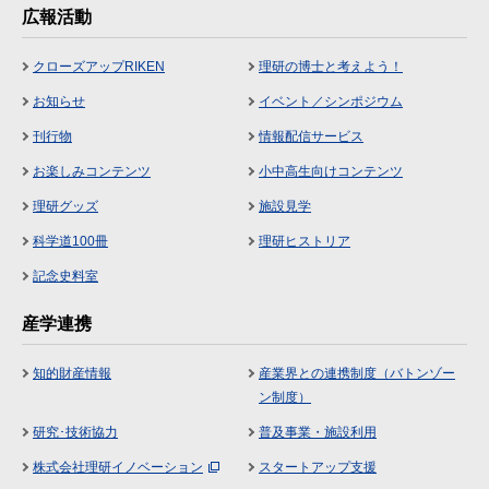
広報活動
クローズアップRIKEN
理研の博士と考えよう！
お知らせ
イベント／シンポジウム
刊行物
情報配信サービス
お楽しみコンテンツ
小中高生向けコンテンツ
理研グッズ
施設見学
科学道100冊
理研ヒストリア
記念史料室
産学連携
知的財産情報
産業界との連携制度（バトンゾー
ン制度）
研究･技術協力
普及事業・施設利用
株式会社理研イノベーション
スタートアップ支援