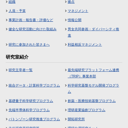
組織
拠点
人員・予算
マネジメント
事業計画・報告書・評価など
情報公開
健全な研究活動に向けた取組み
男女共同参画・ダイバーシティ推
進
研究に参加された皆さまへ
利益相反マネジメント
研究室紹介
研究主宰者一覧
最先端研究プラットフォーム連携
（TRIP）事業本部
統合データ・計算科学プログラム
科学研究基盤モデル開発プログラ
ム
基礎量子科学研究プログラム
創薬・医療技術基盤プログラム
先端半導体科学プログラム
理研産業協創プログラム
バトンゾーン研究推進プログラム
開拓研究所