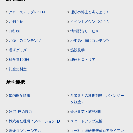
クローズアップRIKEN
理研の博士と考えよう！
お知らせ
イベント／シンポジウム
刊行物
情報配信サービス
お楽しみコンテンツ
小中高生向けコンテンツ
理研グッズ
施設見学
科学道100冊
理研ヒストリア
記念史料室
産学連携
知的財産情報
産業界との連携制度（バトンゾー
ン制度）
研究･技術協力
普及事業・施設利用
株式会社理研イノベーション
スタートアップ支援
理研コンソーシアム
（一社）理研未来革新アライアン