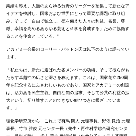
業績を称え、人類のあらゆる分野のリーダーを招集して新たなア
イデアを検討し、国家および世界にとって重要な課題に取り組
み、そして「自由で独立し、徳を備えた人々の利益、名誉、尊
厳、幸福を高めるあらゆる芸術と科学を育成する」ために協働す
ることを使命としている。"
アカデミー会長のローリー・パットン氏は以下のように語ってい
ます。
「私たちは、新たに選ばれた各メンバーの功績、そして彼らがも
たらす卓越性の広さと深さを称えます。これは、国家創立250周
年を記念するにふさわしいものであり、国家とアカデミーの創設
は、活力ある民主主義、自由な知の追求、そして公共の利益の拡
大という、切り離すことのできない結びつきに根ざしていま
す。」
理化学研究所から、これまで有馬 朗人 元理事長、野依 良治 元理
事長、竹市 雅俊 元センター長（発生・再生科学総合研究センタ