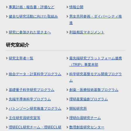
事業計画・報告書・評価など
情報公開
健全な研究活動に向けた取組み
男女共同参画・ダイバーシティ推
進
研究に参加された皆さまへ
利益相反マネジメント
研究室紹介
研究主宰者一覧
最先端研究プラットフォーム連携
（TRIP）事業本部
統合データ・計算科学プログラム
科学研究基盤モデル開発プログラ
ム
基礎量子科学研究プログラム
創薬・医療技術基盤プログラム
先端半導体科学プログラム
理研産業協創プログラム
バトンゾーン研究推進プログラム
開拓研究所
主任研究員研究室等
理研白眉研究チーム
理研ECL研究チーム・理研ECL研
数理創造研究センター