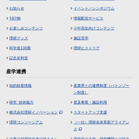
お知らせ
イベント／シンポジウム
刊行物
情報配信サービス
お楽しみコンテンツ
小中高生向けコンテンツ
理研グッズ
施設見学
科学道100冊
理研ヒストリア
記念史料室
産学連携
知的財産情報
産業界との連携制度（バトンゾー
ン制度）
研究･技術協力
普及事業・施設利用
株式会社理研イノベーション
スタートアップ支援
理研コンソーシアム
（一社）理研未来革新アライアン
ス