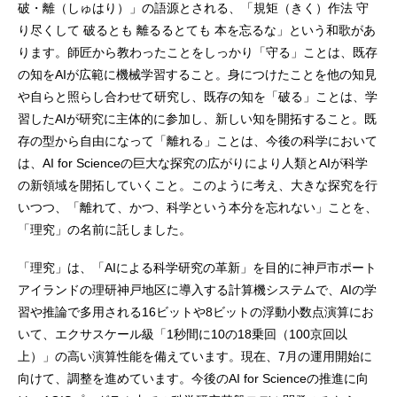
破・離（しゅはり）」の語源とされる、「規矩（きく）作法 守
り尽くして 破るとも 離るるとても 本を忘るな」という和歌があ
ります。師匠から教わったことをしっかり「守る」ことは、既存
の知をAIが広範に機械学習すること。身につけたことを他の知見
や自らと照らし合わせて研究し、既存の知を「破る」ことは、学
習したAIが研究に主体的に参加し、新しい知を開拓すること。既
存の型から自由になって「離れる」ことは、今後の科学において
は、AI for Scienceの巨大な探究の広がりにより人類とAIが科学
の新領域を開拓していくこと。このように考え、大きな探究を行
いつつ、「離れて、かつ、科学という本分を忘れない」ことを、
「理究」の名前に託しました。
「理究」は、「AIによる科学研究の革新」を目的に神戸市ポート
アイランドの理研神戸地区に導入する計算機システムで、AIの学
習や推論で多用される16ビットや8ビットの浮動小数点演算にお
いて、エクサスケール級「1秒間に10の18乗回（100京回以
上）」の高い演算性能を備えています。現在、7月の運用開始に
向けて、調整を進めています。今後のAI for Scienceの推進に向