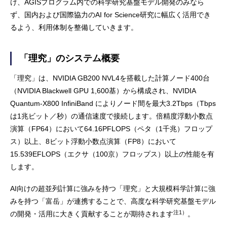
け、AGISプログラム内での科学研究基盤モデル開発のみなら
ず、国内および国際協力のAI for Science研究に幅広く活用でき
るよう、利用体制を整備していきます。
「理究」のシステム概要
「理究」は、NVIDIA GB200 NVL4を搭載した計算ノード400台
（NVIDIA Blackwell GPU 1,600基）から構成され、NVIDIA
Quantum-X800 InfiniBand によりノード間を最大3.2Tbps（Tbps
は1兆ビット／秒）の通信速度で接続します。倍精度浮動小数点
演算（FP64）において64.16PFLOPS（ペタ（1千兆）フロップ
ス）以上、8ビット浮動小数点演算（FP8）において
15.539EFLOPS（エクサ（100京）フロップス）以上の性能を有
します。
AI向けの超並列計算に強みを持つ「理究」と大規模科学計算に強
みを持つ「富岳」が連携することで、高度な科学研究基盤モデル
注1）
の開発・活用に大きく貢献することが期待されます
。