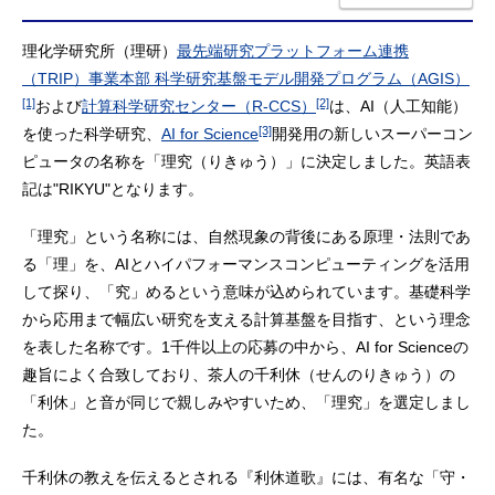
理化学研究所（理研）
最先端研究プラットフォーム連携
（TRIP）事業本部 科学研究基盤モデル開発プログラム（AGIS）
[1]
[2]
および
計算科学研究センター（R-CCS）
は、AI（人工知能）
[3]
を使った科学研究、
AI for Science
開発用の新しいスーパーコン
ピュータの名称を「理究（りきゅう）」に決定しました。英語表
記は"RIKYU"となります。
「理究」という名称には、自然現象の背後にある原理・法則であ
る「理」を、AIとハイパフォーマンスコンピューティングを活用
して探り、「究」めるという意味が込められています。基礎科学
から応用まで幅広い研究を支える計算基盤を目指す、という理念
を表した名称です。1千件以上の応募の中から、AI for Scienceの
趣旨によく合致しており、茶人の千利休（せんのりきゅう）の
「利休」と音が同じで親しみやすいため、「理究」を選定しまし
た。
千利休の教えを伝えるとされる『利休道歌』には、有名な「守・