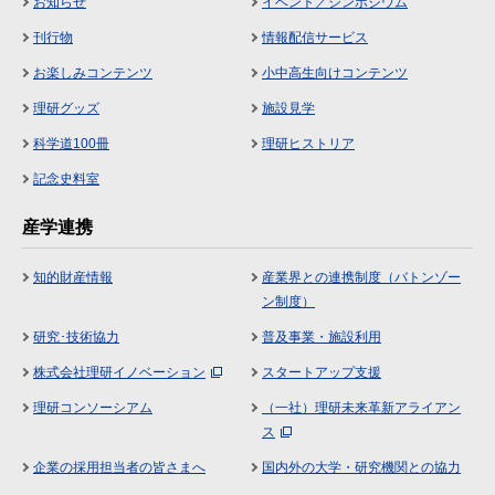
お知らせ
イベント／シンポジウム
刊行物
情報配信サービス
お楽しみコンテンツ
小中高生向けコンテンツ
理研グッズ
施設見学
科学道100冊
理研ヒストリア
記念史料室
産学連携
知的財産情報
産業界との連携制度（バトンゾー
ン制度）
研究･技術協力
普及事業・施設利用
株式会社理研イノベーション
スタートアップ支援
理研コンソーシアム
（一社）理研未来革新アライアン
ス
企業の採用担当者の皆さまへ
国内外の大学・研究機関との協力