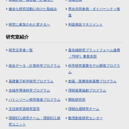
健全な研究活動に向けた取組み
男女共同参画・ダイバーシティ推
進
研究に参加された皆さまへ
利益相反マネジメント
研究室紹介
研究主宰者一覧
最先端研究プラットフォーム連携
（TRIP）事業本部
統合データ・計算科学プログラム
科学研究基盤モデル開発プログラ
ム
基礎量子科学研究プログラム
創薬・医療技術基盤プログラム
先端半導体科学プログラム
理研産業協創プログラム
バトンゾーン研究推進プログラム
開拓研究所
主任研究員研究室等
理研白眉研究チーム
理研ECL研究チーム・理研ECL研
数理創造研究センター
究ユニット