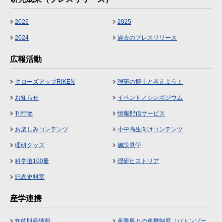
2026
2025
2024
過去のプレスリリース
広報活動
クローズアップRIKEN
理研の博士と考えよう！
お知らせ
イベント／シンポジウム
刊行物
情報配信サービス
お楽しみコンテンツ
小中高生向けコンテンツ
理研グッズ
施設見学
科学道100冊
理研ヒストリア
記念史料室
産学連携
知的財産情報
産業界との連携制度（バトンゾー