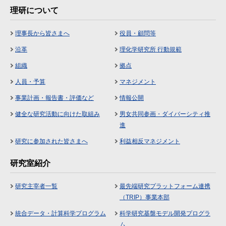
理研について
理事長から皆さまへ
役員・顧問等
沿革
理化学研究所 行動規範
組織
拠点
人員・予算
マネジメント
事業計画・報告書・評価など
情報公開
健全な研究活動に向けた取組み
男女共同参画・ダイバーシティ推
進
研究に参加された皆さまへ
利益相反マネジメント
研究室紹介
研究主宰者一覧
最先端研究プラットフォーム連携
（TRIP）事業本部
統合データ・計算科学プログラム
科学研究基盤モデル開発プログラ
ム