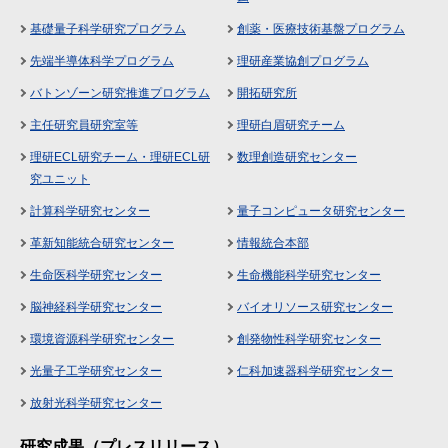
基礎量子科学研究プログラム
創薬・医療技術基盤プログラム
先端半導体科学プログラム
理研産業協創プログラム
バトンゾーン研究推進プログラム
開拓研究所
主任研究員研究室等
理研白眉研究チーム
理研ECL研究チーム・理研ECL研
数理創造研究センター
究ユニット
計算科学研究センター
量子コンピュータ研究センター
革新知能統合研究センター
情報統合本部
生命医科学研究センター
生命機能科学研究センター
脳神経科学研究センター
バイオリソース研究センター
環境資源科学研究センター
創発物性科学研究センター
光量子工学研究センター
仁科加速器科学研究センター
放射光科学研究センター
研究成果（プレスリリース）