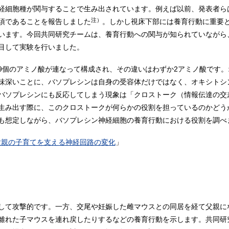
経細胞種が関与することで生み出されています。例えば以前、発表者ら
注）
須であることを報告しました
。しかし視床下部には養育行動に重要
います。今回共同研究チームは、養育行動への関与が知られていながら
目して実験を行いました。
9個のアミノ酸が連なって構成され、その違いはわずか2アミノ酸です
味深いことに、バソプレシンは自身の受容体だけではなく、オキシトシ
バソプレシンにも反応してしまう現象は「クロストーク（情報伝達の交
生み出す際に、このクロストークが何らかの役割を担っているのかどう
も想定しながら、バソプレシン神経細胞の養育行動における役割を調べ
父親の子育てを支える神経回路の変化
」
して攻撃的です。一方、交尾や妊娠した雌マウスとの同居を経て父親に
離れた子マウスを連れ戻したりするなどの養育行動を示します。共同研