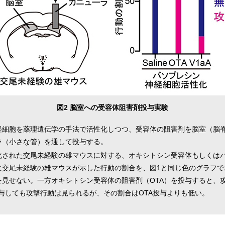
図2 脳室への受容体阻害剤投与実験
経細胞を薬理遺伝学の手法で活性化しつつ、受容体の阻害剤を脳室（脳
ラ（小さな管）を通して投与する。
化された交尾未経験の雄マウスに対する、オキシトシン受容体もしくは
交尾未経験の雄マウスが示した行動の割合を、図1と同じ色のグラフで示し
を見せない。一方オキシトシン受容体の阻害剤（OTA）を投与すると、
投与しても攻撃行動は見られるが、その割合はOTA投与よりも低い。