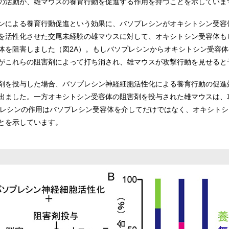
の活動が、雄マウスの養育行動を促進する作用を持つことを示していま
ンによる養育行動促進という効果に、バソプレシンがオキシトシン受容
を活性化させた交尾未経験の雄マウスに対して、オキシトシン受容体も
体を阻害しました（図2A）。もしバソプレシンからオキシトシン受容
がこれらの阻害剤によって打ち消され、雄マウスが攻撃行動を見せると
剤を投与した場合、バソプレシン神経細胞活性化による養育行動の促進
出ました。一方オキシトシン受容体の阻害剤を投与された雄マウスは、
プレシンの作用はバソプレシン受容体を介してだけではなく、オキシト
とを示しています。