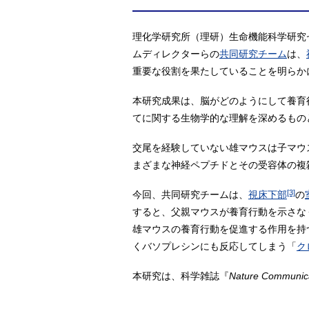
理化学研究所（理研）生命機能科学研究セ
ムディレクターらの
共同研究チーム
は、
重要な役割を果たしていることを明らか
本研究成果は、脳がどのようにして養育
てに関する生物学的な理解を深めるもの
交尾を経験していない雄マウスは子マウ
まざまな神経ペプチドとその受容体の複
[3]
今回、共同研究チームは、
視床下部
の
すると、父親マウスが養育行動を示さな
雄マウスの養育行動を促進する作用を持
くバソプレシンにも反応してしまう「
ク
本研究は、科学雑誌『
Nature Communic