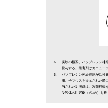
A.
実験の概要。バソプレシン神
投与する。阻害剤はカニュー
B.
バソプレシン神経細胞が活性
用。子マウスを提示された際に
与された対照群は、攻撃行動
受容体の阻害剤（V1aA）を