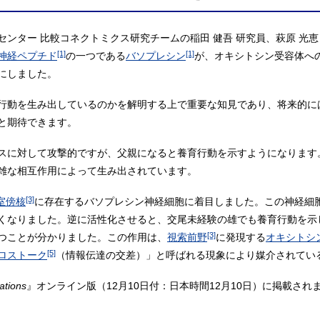
ンター 比較コネクトミクス研究チームの稲田 健吾 研究員、萩原 光恵
[1]
[1]
神経ペプチド
の一つである
バソプレシン
が、オキシトシン受容体へ
にしました。
行動を生み出しているのかを解明する上で重要な知見であり、将来的に
と期待できます。
スに対して攻撃的ですが、父親になると養育行動を示すようになります
雑な相互作用によって生み出されています。
[3]
室傍核
に存在するバソプレシン神経細胞に着目しました。この神経細
くなりました。逆に活性化させると、交尾未経験の雄でも養育行動を示
[3]
つことが分かりました。この作用は、
視索前野
に発現する
オキシトシ
[5]
ロストーク
（情報伝達の交差）」と呼ばれる現象により媒介されてい
ations
』オンライン版（12月10日付：日本時間12月10日）に掲載され