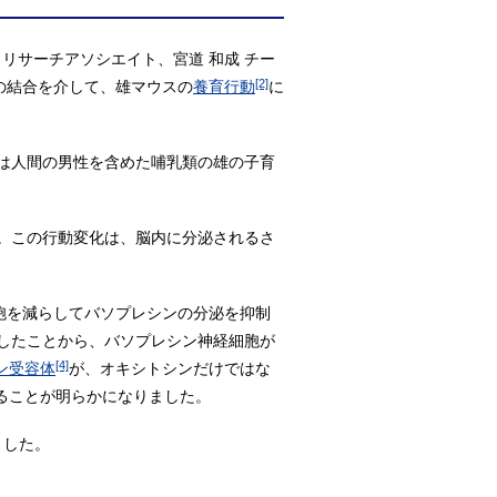
 リサーチアソシエイト、宮道 和成 チー
[2]
の結合を介して、雄マウスの
養育行動
に
は人間の男性を含めた哺乳類の雄の子育
。この行動変化は、脳内に分泌されるさ
胞を減らしてバソプレシンの分泌を抑制
したことから、バソプレシン神経細胞が
[4]
ン受容体
が、オキシトシンだけではな
ることが明らかになりました。
ました。