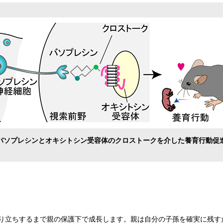
バソプレシンとオキシトシン受容体のクロストークを介した養育行動促
り立ちするまで親の保護下で成長します。親は自分の子孫を確実に残す