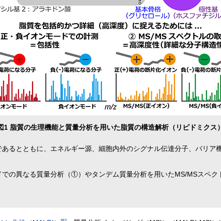
図1 脂質の生理機能と質量分析を用いた脂質の構造解析（リピドミクス
素であるとともに、エネルギー源、細胞内外のシグナル伝達分子、バリア
ードでの異なる質量分析（①）やタンデム質量分析を用いたMS/MSスペ