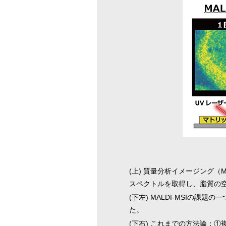
(上) 質量分析イメージング
スペクトルを取得し、脂質の
(下左) MALDI-MSIの
た。
(下右) これまでの方法論：