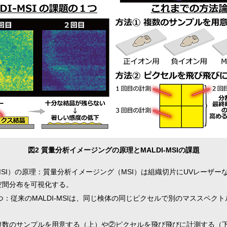
図2 質量分析イメージングの原理とMALDI-MSIの課題
（MSI）の原理：質量分析イメージング（MSI）は組織切片にUVレーザ
空間分布を可視化する。
課題の一つ：従来のMALDI-MSIは、同じ検体の同じピクセルで別のマスス
①複数のサンプルを用意する（上）や②ピクセルを飛び飛びに計測する（