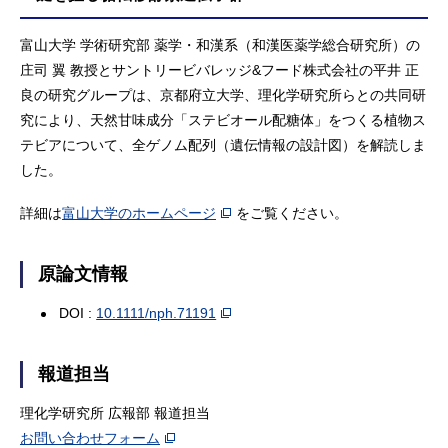
富山大学 学術研究部 薬学・和漢系（和漢医薬学総合研究所）の
庄司 翼 教授とサントリービバレッジ&フード株式会社の平井 正
良の研究グループは、京都府立大学、理化学研究所らとの共同研
究により、天然甘味成分「ステビオール配糖体」をつくる植物ス
テビアについて、全ゲノム配列（遺伝情報の設計図）を解読しま
した。
詳細は
富山大学のホームページ
をご覧ください。
原論文情報
DOI :
10.1111/nph.71191
報道担当
理化学研究所 広報部 報道担当
お問い合わせフォーム