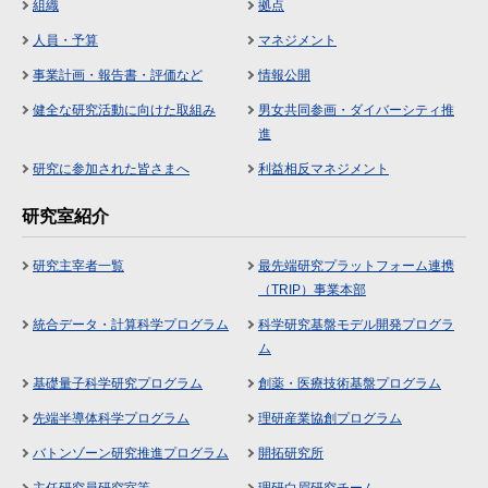
組織
拠点
人員・予算
マネジメント
事業計画・報告書・評価など
情報公開
健全な研究活動に向けた取組み
男女共同参画・ダイバーシティ推
進
研究に参加された皆さまへ
利益相反マネジメント
研究室紹介
研究主宰者一覧
最先端研究プラットフォーム連携
（TRIP）事業本部
統合データ・計算科学プログラム
科学研究基盤モデル開発プログラ
ム
基礎量子科学研究プログラム
創薬・医療技術基盤プログラム
先端半導体科学プログラム
理研産業協創プログラム
バトンゾーン研究推進プログラム
開拓研究所