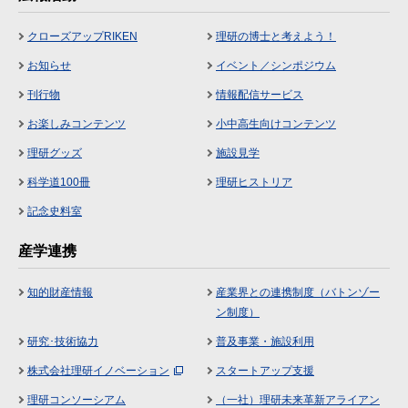
クローズアップRIKEN
理研の博士と考えよう！
お知らせ
イベント／シンポジウム
刊行物
情報配信サービス
お楽しみコンテンツ
小中高生向けコンテンツ
理研グッズ
施設見学
科学道100冊
理研ヒストリア
記念史料室
産学連携
知的財産情報
産業界との連携制度（バトンゾー
ン制度）
研究･技術協力
普及事業・施設利用
株式会社理研イノベーション
スタートアップ支援
理研コンソーシアム
（一社）理研未来革新アライアン