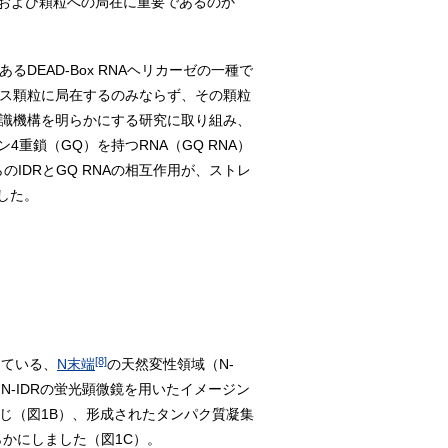
、および顆粒への局在に重要であるのか
ーであるDEAD-Box RNAヘリカーゼの一種で
レス顆粒に局在するのみならず、その顆粒
認識機構を明らかにする研究に取り組み、
重鎖（GQ）を持つRNA（GQ RNA）
IDRとGQ RNAの相互作用が、ストレ
した。
[8]
っている、
N末端
の天然変性領域（N-
N-IDRの蛍光顕微鏡を用いたイメージン
生じ（図1B）、形成されたタンパク質凝集
らかにしました（図1C）。