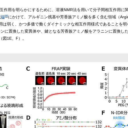
子間相互作用を明らかにするために、溶液NMR法を用いて分子間相互作用に
[8]
末端
にかけて、アルギニン残基や芳香族アミノ酸を多く含む領域（Arginine-
用は弱く、かつ多価で働くダイナミックな相互作用様式であることを明
ンに置換した変異体や、鍵となる芳香族アミノ酸をアラニンに置換したN-
図1E、F）。