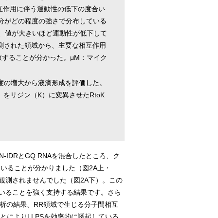
相互作用に伴う運動性の低下の度合い
成分がどの程度の強さで分布している
され、値が大きいほど運動性が低下して
測された領域から、主要な相互作用
することが分かった。μM：マイク
濁度の増大から液滴形成を評価した。
をリジン（K）に変異させたRtoK
-IDRとGQ RNAを混合したところ、ク
ていることが分かりました（図2A上・
観測されませんでした（図2A下）。この
れていることを強く支持する結果です。さら
解析の結果、RR領域で生じる分子間相互
ことによりLLPSを効率的に誘起している