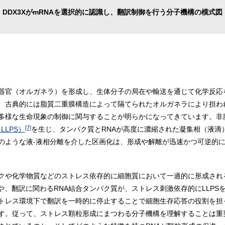
DDX3XがmRNAを選択的に認識し、翻訳制御を行う分子機構の模式図
器官（オルガネラ）を形成し、生体分子の局在や輸送を通じて化学反応
、古典的には脂質二重膜構造によって隔てられたオルガネラにより担わ
多様な生命現象の制御に関与することが明らかになってきています。非
[7]
LLPS）
を生じ、タンパク質とRNAが高度に濃縮された凝集相（液滴
のような液-液相分離を介した区画化は、形成や解離が迅速かつ可逆的
クや化学物質などのストレス依存的に細胞質において一過的に形成され
や、翻訳に関わるRNA結合タンパク質が、ストレス刺激依存的にLLP
トレス環境下で翻訳を一時的に停止することで細胞生存応答の役割を担
す。従って、ストレス顆粒形成にまつわる分子機構を理解することは重