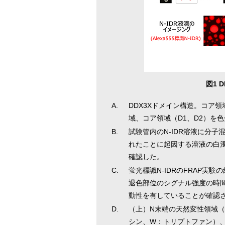
図1 
A.
DDX3Xドメイン構造。コア領
域、コア領域（D1、D2）を
B.
試験管内のN-IDR溶液に分
れたことに起因する溶液の白濁が
確認した。
C.
蛍光標識N-IDRのFRAP
退色部位のシグナル強度の時
動性を有していることが確認
D.
（上）N末端の天然変性領域（N
シン、W：トリプトファン）