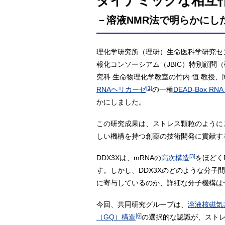
ダイナミックな相互
－溶液NMR法で明らかにし
理化学研究所（理研）生命医科学研究セ
報化コンソーシアム（JBIC）特別顧問
究科 生命物理化学教室の竹内 恒 教授
[1]
RNAヘリカーゼ
の一種
DEAD-Box RNA 
かにしました。
この研究成果は、ストレス顆粒のように
しい機構を持つ創薬の技術開発に貢献す
[3]
DDX3Xは、mRNAの
高次構造
をほどく
す。しかし、DDX3Xのどのような分子
に寄与しているのか、詳細な分子機構は
今回、共同研究グループは、
溶液核磁気
[6]
（GQ）構造
の選択的な認識が、ストレ