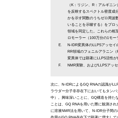
（K：リジン、R：アルギニン
を反映するスペクトル密度成分
かを示す関数のうちゼロ周波数の
いることを示唆する）をプロ
領域を同定した。これらの相
ロモーラー（100万分の1モー
E.
N-IDR変異体のLLPSア
RR領域のフェニルアラニン（F
変異体では顕著にLLPS活性
F.
NMR実験、およびLLPSアッ
次に、N-IDRによるGQ RNAの認識が
ラウダー分子非存在下においてもタンパク
中）。興味深いことに、GQ構造を持たな
ことは、GQ RNAを用いた際に観測され
に溶液NMR法を用いて、N-IDR分子間
作用がGQ RNA存在下で顕著に増大し