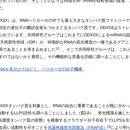
されているのか、そしてどのような特徴を持つRNAが顆粒形成の促進
た。
X-linked（DDX3X）は、RNAヘリカーゼの中でも最も大きなタンパク質ファミリ
特定の遺伝子の翻訳促進をつかさどるタンパク質です。DDX3Xはスト
れています。共同研究グループはこれまでにDDX3XによるmRNAの
天然変性領域（IDR）が、特徴的なRNAの高次構造の一種であるグアニン4
注）
因であることを突き止めました
。そこで共同研究グループは、これらの
すのではないかと着想し、その機能的な意義を詳細に調べることにしま
RNAを見分けてほどく、ヘリカーゼの分子機構
」
X3Xタンパク質を対象とし、RNAの結合に重要であることが既に分か
駆動するLLPS活性を調べることにしました（図1A）。蛍光標識を施した
（高濃度タンパク質の状態）を模倣するクラウダー分子存在下でLLPSを
[9]
る高い流動性を示すことを
光退色後蛍光回復法（FRAP法）
により明