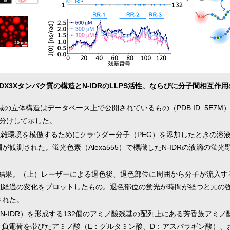
DDX3Xタンパク質の構造とN-IDRのLLPS活性、ならびに分子間相互作
域の立体構造はデータベース上で公開されているもの（PDB ID: 5E7
色分けして示した。
子混雑環境を模倣するためにクラウダー分子（PEG）を添加したときの溶液
観測された。蛍光色素（Alexa555）で標識したN-IDRの液滴の蛍
実験の結果。（上）レーザーによる退色後、退色部位に周囲から分子が流入
間経過の変化をプロットしたもの。退色部位の蛍光が時間が経つと元の
された。
-IDR）を形成する132個のアミノ酸残基の配列上にある芳香族アミノ酸
、負電荷を帯びたアミノ酸（E：グルタミン酸、D：アスパラギン酸）、