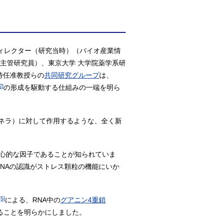
ディレクター（研究当時）（バイオ産業情
員主管研究員）、東京大学 大学院薬学系研
特任准教授らの
共同研究グループ
は、
2]
の形成を駆動する仕組みの一端を明ら
ネラ）に対して作用するような、全く新
中心的な因子であることが知られていま
RNAの認識がストレス顆粒の機能にいか
[5]
による、RNA中の
グアニン4重鎖
あることを明らかにしました。