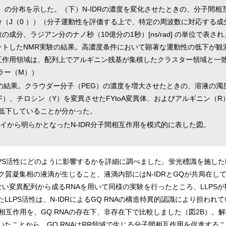
）の分布を示した。（下）N-IDRの濃度を変化させたときの、分子間
（J（0 ））（分子運動性を評価する上で、特定の周波数に対応する
成分、ラジアン分のナノ秒（10億分の1秒）[ns/rad] の単位で表
ットしたNMR実験の結果。高濃度条件において顕著な運動性の低下が観
互作用領域は、配列上でアルギニン残基が集積したクラスター領域と一致
ラー（M））
ッセイの結果。クラウダー分子（PEG）の濃度を増大させたときの、溶液の
）、チロシン（Y）を変異させたFYtoA変異体、およびアルギニン（R）
が低下していることが分かった。
セイから明らかとなったN-IDR分子間相互作用を模式的に表した図。
LLPS活性にどのように影響するかを詳細に調べました。蛍光標識を施したN
質凝集相の液滴が生じること、液滴内部にはN-IDRとGQが共局在し
い変異配列から成るRNAを用いて同様の実験を行ったところ、LLPSが
たLLPS活性は、N-IDRによるGQ RNAの構造特異的認識により担わ
の相互作用を、GQ RNAの存在下、非存在下で比較しました（図2B）。
ていたことから、GQ RNAはRR領域で生じる分子間相互作用を促進する