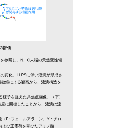
用の評価
M）を参照し、N、C末端の天然変性領
の変化。LLPSに伴い液滴が形成さ
光顕微鏡による観察から、液滴構造を
する様子を捉えた共焦点画像、（下）
強度に回復したことから、液滴は流
（F: フェニルアラニン、Y：チロ
および正電荷を帯びたアミノ酸