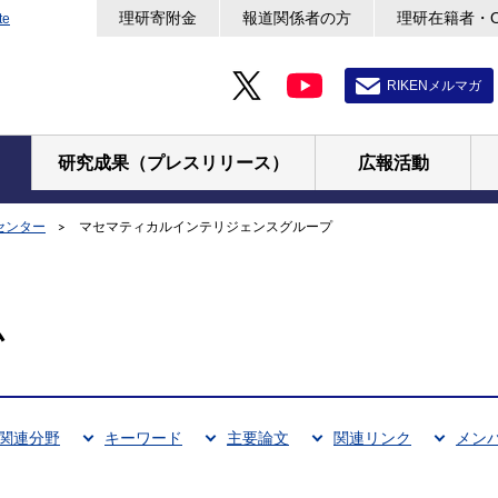
理研寄附金
報道関係者の方
理研在籍者・
te
RIKENメルマガ
研究成果（プレスリリース）
広報活動
センター
マセマティカルインテリジェンスグループ
ム
関連分野
キーワード
主要論文
関連リンク
メン