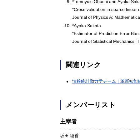
9.
*Tomoyuki Obuchi and Ayaka Sak
"Cross validation in sparse linear
Journal of Physics A: Mathematica
10.
*Ayaka Sakata
"Estimator of Prediction Error B
Journal of Statistical Mechanics:
関連リンク
情報統計動力学チーム｜革新知能
メンバーリスト
主宰者
坂田 綾香