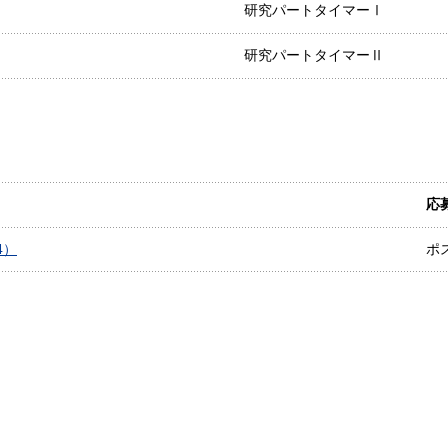
研究パートタイマーⅠ
研究パートタイマーⅡ
応
4）
ポ