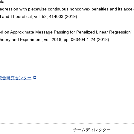
ata
 regression with piecewise continuous nonconvex penalties and its accel
l and Theoretical, vol. 52, 414003 (2019).
ased on Approximate Message Passing for Penalized Linear Regression"
 Theory and Experiment, vol. 2018, pp. 063404-1-24 (2018).
統合研究センター
チームディレクター