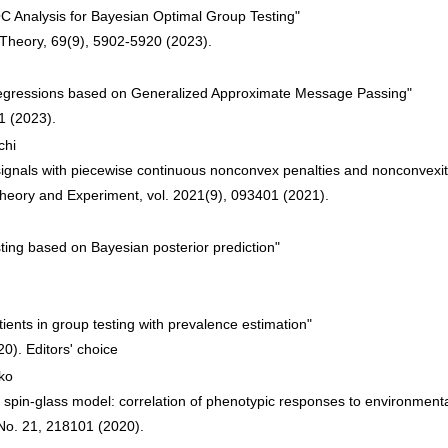
C Analysis for Bayesian Optimal Group Testing"
 Theory, 69(9), 5902-5920 (2023).
 Regressions based on Generalized Approximate Message Passing"
1 (2023).
chi
 signals with piecewise continuous nonconvex penalties and nonconvexit
 Theory and Experiment, vol. 2021(9), 093401 (2021).
sting based on Bayesian posterior prediction"
tients in group testing with prevalence estimation"
0). Editors' choice
ko
g spin-glass model: correlation of phenotypic responses to environmen
 No. 21, 218101 (2020).