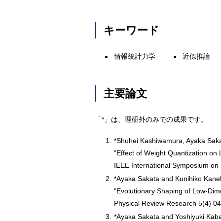
キーワード
情報統計力学
近似推論
主要論文
「*」は、理研外のみでの成果です。
1.
*Shuhei Kashiwamura, Ayaka Saka
"Effect of Weight Quantization on
IEEE International Symposium on 
2.
*Ayaka Sakata and Kunihiko Kane
"Evolutionary Shaping of Low-Dim
Physical Review Research 5(4) 0
3.
*Ayaka Sakata and Yoshiyuki Kab