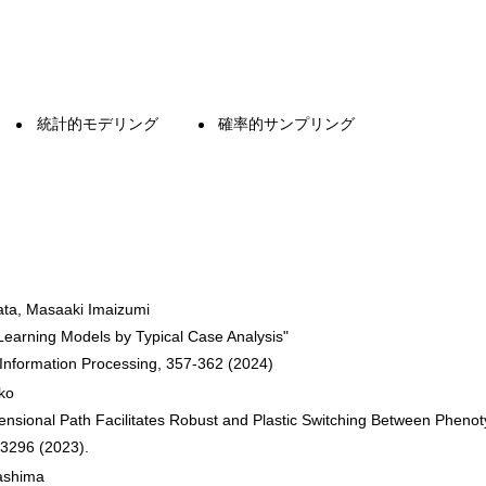
統計的モデリング
確率的サンプリング
ta, Masaaki Imaizumi
 Learning Models by Typical Case Analysis"
Information Processing, 357-362 (2024)
ko
ensional Path Facilitates Robust and Plastic Switching Between Pheno
43296 (2023).
ashima