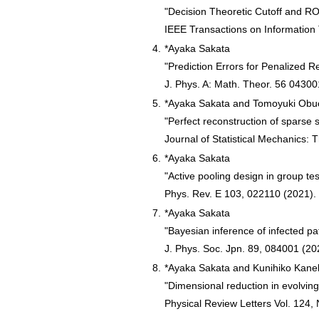
"Decision Theoretic Cutoff and RO
IEEE Transactions on Information
4.
*Ayaka Sakata
"Prediction Errors for Penalized
J. Phys. A: Math. Theor. 56 04300
5.
*Ayaka Sakata and Tomoyuki Obu
"Perfect reconstruction of sparse
Journal of Statistical Mechanics:
6.
*Ayaka Sakata
"Active pooling design in group te
Phys. Rev. E 103, 022110 (2021).
7.
*Ayaka Sakata
"Bayesian inference of infected pa
J. Phys. Soc. Jpn. 89, 084001 (202
8.
*Ayaka Sakata and Kunihiko Kane
"Dimensional reduction in evolvin
Physical Review Letters Vol. 124,