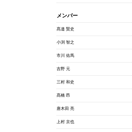
メンバー
髙邉 賢史
小渕 智之
市川 佑馬
吉野 元
三村 和史
髙橋 昂
唐木田 亮
上村 京也