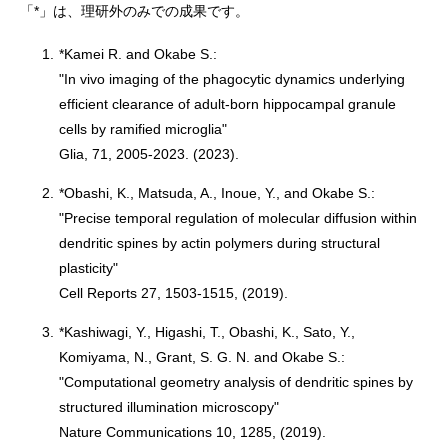
「*」は、理研外のみでの成果です。
1.
*Kamei R. and Okabe S.:
"In vivo imaging of the phagocytic dynamics underlying
efficient clearance of adult-born hippocampal granule
cells by ramified microglia"
Glia, 71, 2005-2023. (2023).
2.
*Obashi, K., Matsuda, A., Inoue, Y., and Okabe S.:
"Precise temporal regulation of molecular diffusion within
dendritic spines by actin polymers during structural
plasticity"
Cell Reports 27, 1503-1515, (2019).
3.
*Kashiwagi, Y., Higashi, T., Obashi, K., Sato, Y.,
Komiyama, N., Grant, S. G. N. and Okabe S.:
"Computational geometry analysis of dendritic spines by
structured illumination microscopy"
Nature Communications 10, 1285, (2019).