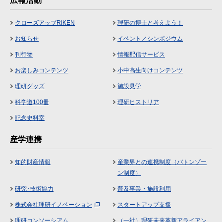
広報活動
クローズアップRIKEN
理研の博士と考えよう！
お知らせ
イベント／シンポジウム
刊行物
情報配信サービス
お楽しみコンテンツ
小中高生向けコンテンツ
理研グッズ
施設見学
科学道100冊
理研ヒストリア
記念史料室
産学連携
知的財産情報
産業界との連携制度（バトンゾー
ン制度）
研究･技術協力
普及事業・施設利用
株式会社理研イノベーション
スタートアップ支援
理研コンソーシアム
（一社）理研未来革新アライアン