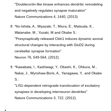
"Doublecortin-like kinase enhances dendritic remodeling
and negatively regulates synapse maturation"
Nature Communications 4, 1440, (2013)
8.
*Ito-Ishida, A., Miyazaki, T., Miura, E., Matsuda, K.,
Watanabe, M., Yuzaki, M and Okabe S.:
"Presynaptically released Cbln1 induces dynamic axonal
structural changes by interacting with GluD2 during
cerebellar synapse formation"
Neuron 76, 549-564, (2012).
9.
*Kawabata, I., Kashiwagi, Y., Obashi, K., Ohkura, M.,
Nakai, J., Wynshaw-Boris, A., Yanagawa, Y., and Okabe
S.:
"LIS1-dependent retrograde translocation of excitatory
synapses in developing interneuron dendrites"
Nature Communications 3, 722, (2012).