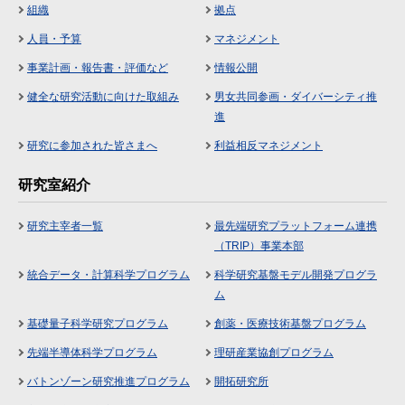
組織
拠点
人員・予算
マネジメント
事業計画・報告書・評価など
情報公開
健全な研究活動に向けた取組み
男女共同参画・ダイバーシティ推
進
研究に参加された皆さまへ
利益相反マネジメント
研究室紹介
研究主宰者一覧
最先端研究プラットフォーム連携
（TRIP）事業本部
統合データ・計算科学プログラム
科学研究基盤モデル開発プログラ
ム
基礎量子科学研究プログラム
創薬・医療技術基盤プログラム
先端半導体科学プログラム
理研産業協創プログラム
バトンゾーン研究推進プログラム
開拓研究所