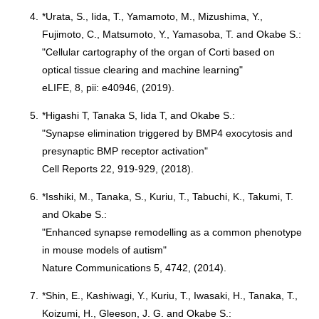
4.
*Urata, S., Iida, T., Yamamoto, M., Mizushima, Y.,
Fujimoto, C., Matsumoto, Y., Yamasoba, T. and Okabe S.:
"Cellular cartography of the organ of Corti based on
optical tissue clearing and machine learning"
eLIFE, 8, pii: e40946, (2019).
5.
*Higashi T, Tanaka S, Iida T, and Okabe S.:
"Synapse elimination triggered by BMP4 exocytosis and
presynaptic BMP receptor activation"
Cell Reports 22, 919-929, (2018).
6.
*Isshiki, M., Tanaka, S., Kuriu, T., Tabuchi, K., Takumi, T.
and Okabe S.:
"Enhanced synapse remodelling as a common phenotype
in mouse models of autism"
Nature Communications 5, 4742, (2014).
7.
*Shin, E., Kashiwagi, Y., Kuriu, T., Iwasaki, H., Tanaka, T.,
Koizumi, H., Gleeson, J. G. and Okabe S.: