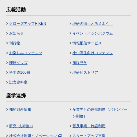
広報活動
クローズアップRIKEN
理研の博士と考えよう！
お知らせ
イベント／シンポジウム
刊行物
情報配信サービス
お楽しみコンテンツ
小中高生向けコンテンツ
理研グッズ
施設見学
科学道100冊
理研ヒストリア
記念史料室
産学連携
知的財産情報
産業界との連携制度（バトンゾー
ン制度）
研究･技術協力
普及事業・施設利用
株式会社理研イノベーション
スタートアップ支援