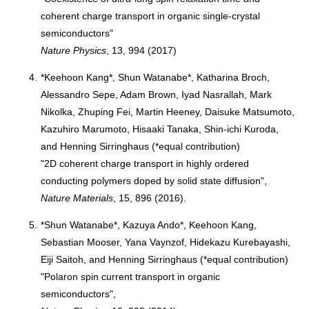
coherent charge transport in organic single-crystal
semiconductors"
Nature Physics
, 13, 994 (2017)
4.
*Keehoon Kang*, Shun Watanabe*, Katharina Broch,
Alessandro Sepe, Adam Brown, Iyad Nasrallah, Mark
Nikolka, Zhuping Fei, Martin Heeney, Daisuke Matsumoto,
Kazuhiro Marumoto, Hisaaki Tanaka, Shin-ichi Kuroda,
and Henning Sirringhaus (*equal contribution)
"2D coherent charge transport in highly ordered
conducting polymers doped by solid state diffusion",
Nature Materials
, 15, 896 (2016).
5.
*Shun Watanabe*, Kazuya Ando*, Keehoon Kang,
Sebastian Mooser, Yana Vaynzof, Hidekazu Kurebayashi,
Eiji Saitoh, and Henning Sirringhaus (*equal contribution)
"Polaron spin current transport in organic
semiconductors",