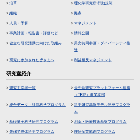
沿革
理化学研究所 行動規範
組織
拠点
人員・予算
マネジメント
事業計画・報告書・評価など
情報公開
健全な研究活動に向けた取組み
男女共同参画・ダイバーシティ推
進
研究に参加された皆さまへ
利益相反マネジメント
研究室紹介
研究主宰者一覧
最先端研究プラットフォーム連携
（TRIP）事業本部
統合データ・計算科学プログラム
科学研究基盤モデル開発プログラ
ム
基礎量子科学研究プログラム
創薬・医療技術基盤プログラム
先端半導体科学プログラム
理研産業協創プログラム