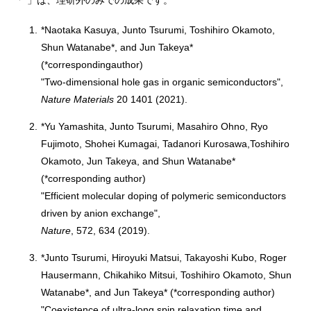
「*」は、理研外のみでの成果です。
1.
*Naotaka Kasuya, Junto Tsurumi, Toshihiro Okamoto,
Shun Watanabe*, and Jun Takeya*
(*correspondingauthor)
"Two-dimensional hole gas in organic semiconductors",
Nature Materials
20 1401 (2021).
2.
*Yu Yamashita, Junto Tsurumi, Masahiro Ohno, Ryo
Fujimoto, Shohei Kumagai, Tadanori Kurosawa,Toshihiro
Okamoto, Jun Takeya, and Shun Watanabe*
(*corresponding author)
"Efficient molecular doping of polymeric semiconductors
driven by anion exchange",
Nature
, 572, 634 (2019).
3.
*Junto Tsurumi, Hiroyuki Matsui, Takayoshi Kubo, Roger
Hausermann, Chikahiko Mitsui, Toshihiro Okamoto, Shun
Watanabe*, and Jun Takeya* (*corresponding author)
"Coexistence of ultra-long spin relaxation time and