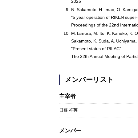
2025
9.
N. Sakamoto, H. Imao, O. Kamigai
"5 year operation of RIKEN super-
Proceedings of the 22nd Internati
10.
M.Tamura, M. Ito, K. Kaneko, K. Oy
Sakamoto, K. Suda, A. Uchiyama,
"Present status of RILAC"
The 22th Annual Meeting of Partic
メンバーリスト
主宰者
日暮 祥英
メンバー