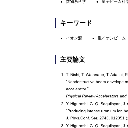
数物系科学
量子ビーム科
キーワード
イオン源
重イオンビーム
主要論文
1.
T. Nishi, T. Watanabe, T. Adachi
"Nondestructive beam envelope me
accelerator."
Physical Review Accelerators an
2.
Y. Higurashi, G. Q. Saquilayan, J
"Producing intense uranium ion b
J. Phys.Conf. Ser. 2743, 012051 
3.
Y. Higurashi, G. Q. Saquilayan, J