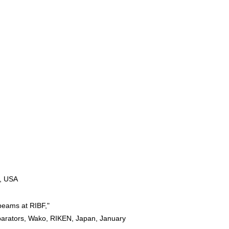
I, USA
beams at RIBF,"
Separators, Wako, RIKEN, Japan, January