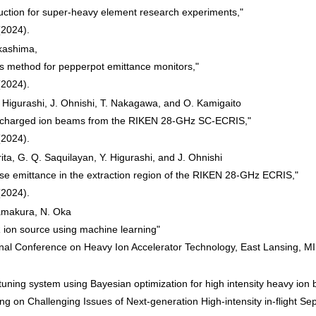
ction for super-heavy element research experiments,"
(2024).
akashima,
s method for pepperpot emittance monitors,"
(2024).
 Higurashi, J. Ohnishi, T. Nakagawa, and O. Kamigaito
y charged ion beams from the RIKEN 28-GHz SC-ECRIS,"
(2024).
ta, G. Q. Saquilayan, Y. Higurashi, and J. Ohnishi
se emittance in the extraction region of the RIKEN 28-GHz ECRIS,"
(2024).
 Kamakura, N. Oka
R ion source using machine learning"
onal Conference on Heavy Ion Accelerator Technology, East Lansing, M
ning system using Bayesian optimization for high intensity heavy ion 
ing on Challenging Issues of Next-generation High-intensity in-flight 