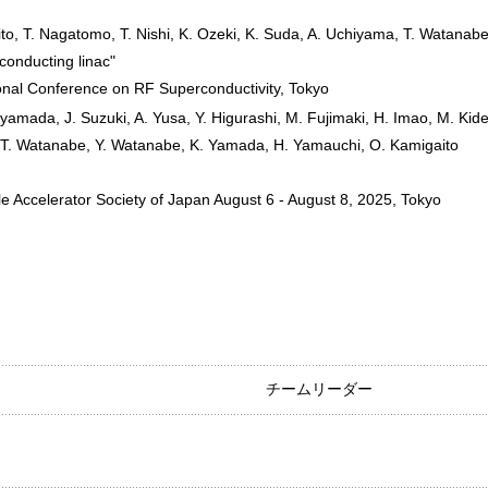
to, T. Nagatomo, T. Nishi, K. Ozeki, K. Suda, A. Uchiyama, T. Watana
conducting linac"
onal Conference on RF Superconductivity, Tokyo
amada, J. Suzuki, A. Yusa, Y. Higurashi, M. Fujimaki, H. Imao, M. Kider
 T. Watanabe, Y. Watanabe, K. Yamada, H. Yamauchi, O. Kamigaito
le Accelerator Society of Japan August 6 - August 8, 2025, Tokyo
チームリーダー