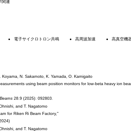
学関連
電子サイクロトロン共鳴
高周波加速
高真空機
, R. Koyama, N. Sakamoto, K. Yamada, O. Kamigaito
asurements using beam position monitors for low-beta heavy ion beam
d Beams
28.9 (2025): 092803.
. Ohnishi, and T. Nagatomo
eam for Riken Ri Beam Factory,"
(2024)
. Ohnishi, and T. Nagatomo