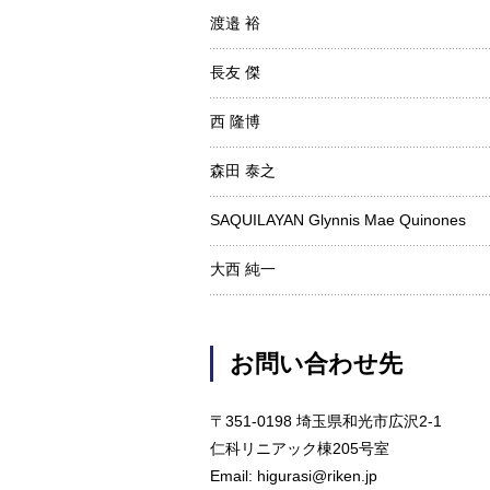
渡邉 裕
長友 傑
西 隆博
森田 泰之
SAQUILAYAN Glynnis Mae Quinones
大西 純一
お問い合わせ先
〒351-0198 埼玉県和光市広沢2-1
仁科リニアック棟205号室
Email: higurasi@riken.jp