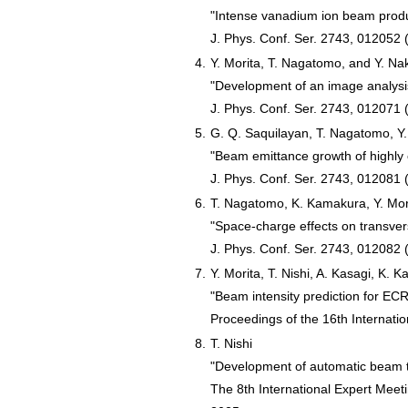
"Intense vanadium ion beam produ
J. Phys. Conf. Ser. 2743, 012052 
4.
Y. Morita, T. Nagatomo, and Y. N
"Development of an image analysi
J. Phys. Conf. Ser. 2743, 012071 
5.
G. Q. Saquilayan, T. Nagatomo, Y.
"Beam emittance growth of highl
J. Phys. Conf. Ser. 2743, 012081 
6.
T. Nagatomo, K. Kamakura, Y. Mori
"Space-charge effects on transver
J. Phys. Conf. Ser. 2743, 012082 
7.
Y. Morita, T. Nishi, A. Kasagi, K.
"Beam intensity prediction for EC
Proceedings of the 16th Internati
8.
T. Nishi
"Development of automatic beam tu
The 8th International Expert Meet