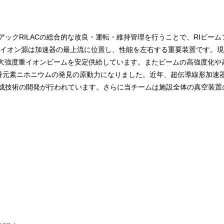
ックRILACの総合的な改良・運転・維持管理を行うことで、RIビーム
す。イオン源は加速器の最上流に位置し、性能を左右する重要装置です。
Fへ大強度重イオンビームを安定供給しています。またビームの高強度化
3番元素ニホニウムの発見の原動力になりました。近年、超伝導線形加速器S
生成技術の開発が行われています。さらに当チームは施設全体の真空装置