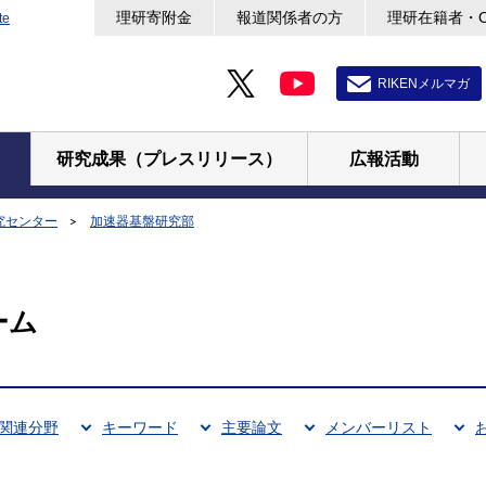
理研寄附金
報道関係者の方
理研在籍者・
te
RIKENメルマガ
研究成果（プレスリリース）
広報活動
究センター
加速器基盤研究部
ーム
関連分野
キーワード
主要論文
メンバーリスト