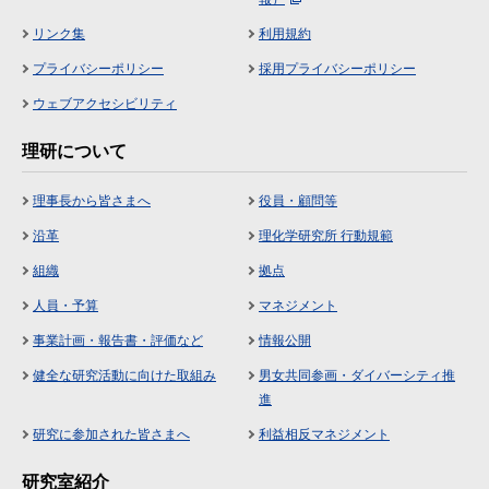
リンク集
利用規約
プライバシーポリシー
採用プライバシーポリシー
ウェブアクセシビリティ
理研について
理事長から皆さまへ
役員・顧問等
沿革
理化学研究所 行動規範
組織
拠点
人員・予算
マネジメント
事業計画・報告書・評価など
情報公開
健全な研究活動に向けた取組み
男女共同参画・ダイバーシティ推
進
研究に参加された皆さまへ
利益相反マネジメント
研究室紹介