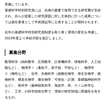
実施しています。
基礎科学特別研究員には、自身の裁量で使用できる研究費が支給
され、自らが提案した研究課題に対し主体的に行った成果につい
ては責任著者として学術雑誌等に公表することが期待されます。
近年の基礎科学特別研究員制度を取り巻く環境の変化を考慮し、
2023年度より本給月額を改訂しました。
募集分野
数理科学（純粋数学、応用数学、計算機科学、情報科学、人工知
能など）、物理学Ⅰ（素粒子、原子核、宇宙など）、物理学
Ⅱ（物性など）、化学、生物科学（細胞生物学、発生生物学、植
物科学、構造生物学、微生物学、可視化・計測、基礎脳神経科学
など）、医科学（脳神経医科学、免疫学、癌、ゲノム科学な
ど）、工学、の科学技術分野で、理研の研究領域に関連性を有す
るもの。