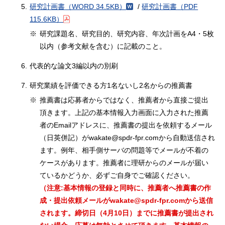
5.
研究計画書
（WORD 34.5KB）
/
研究計画書
（PDF
115.6KB）
※
研究課題名、研究目的、研究内容、年次計画をA4・5枚
以内（参考文献を含む）に記載のこと。
6.
代表的な論文3編以内の別刷
7.
研究業績を評価できる方1名ないし2名からの推薦書
※
推薦書は応募者からではなく、推薦者から直接ご提出
頂きます。上記の基本情報入力画面に入力された推薦
者のEmailアドレスに、推薦書の提出を依頼するメール
（日英併記）がwakate@spdr-fpr.comから自動送信され
ます。例年、相手側サーバの問題等でメールが不着の
ケースがあります。推薦者に理研からのメールが届い
ているかどうか、必ずご自身でご確認ください。
（注意:基本情報の登録と同時に、推薦者へ推薦書の作
成・提出依頼メールがwakate@spdr-fpr.comから送信
されます。締切日（4月10日）までに推薦書が提出され