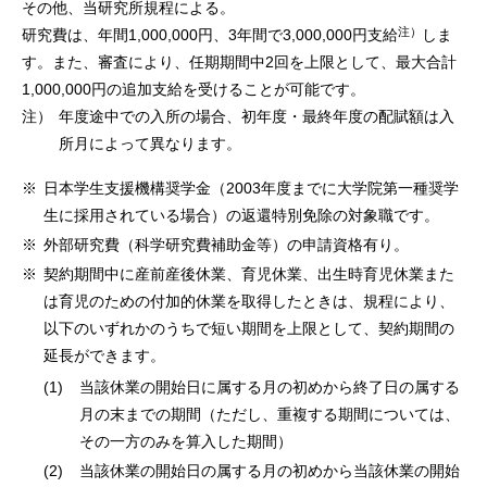
その他、当研究所規程による。
注）
研究費は、年間1,000,000円、3年間で3,000,000円支給
しま
す。また、審査により、任期期間中2回を上限として、最大合計
1,000,000円の追加支給を受けることが可能です。
注）
年度途中での入所の場合、初年度・最終年度の配賦額は入
所月によって異なります。
※
日本学生支援機構奨学金（2003年度までに大学院第一種奨学
生に採用されている場合）の返還特別免除の対象職です。
※
外部研究費（科学研究費補助金等）の申請資格有り。
※
契約期間中に産前産後休業、育児休業、出生時育児休業また
は育児のための付加的休業を取得したときは、規程により、
以下のいずれかのうちで短い期間を上限として、契約期間の
延長ができます。
(1)
当該休業の開始日に属する月の初めから終了日の属する
月の末までの期間（ただし、重複する期間については、
その一方のみを算入した期間）
(2)
当該休業の開始日の属する月の初めから当該休業の開始