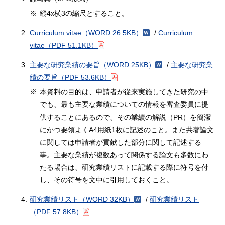
※
縦4x横3の縮尺とすること。
2.
Curriculum vitae
（WORD 26.5KB）
/
Curriculum
vitae
（PDF 51.1KB）
3.
主要な研究業績の要旨
（WORD 25KB）
/
主要な研究業
績の要旨
（PDF 53.6KB）
※
本資料の目的は、申請者が従来実施してきた研究の中
でも、最も主要な業績についての情報を審査委員に提
供することにあるので、その業績の解説（PR）を簡潔
にかつ要領よくA4用紙1枚に記述のこと。また共著論文
に関しては申請者が貢献した部分に関して記述する
事。主要な業績が複数あって関係する論文も多数にわ
たる場合は、研究業績リストに記載する際に符号を付
し、その符号を文中に引用しておくこと。
4.
研究業績リスト
（WORD 32KB）
/
研究業績リスト
（PDF 57.8KB）