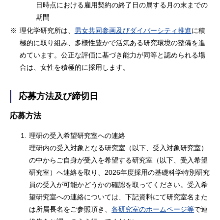
日時点における雇用契約の終了日の属する月の末までの
期間
※
理化学研究所は、
男女共同参画及びダイバーシティ推進
に積
極的に取り組み、多様性豊かで活気ある研究環境の整備を進
めています。公正な評価に基づき能力が同等と認められる場
合は、女性を積極的に採用します。
応募方法及び締切日
応募方法
1.
理研の受入希望研究室への連絡
理研内の受入対象となる研究室（以下、受入対象研究室）
の中からご自身が受入を希望する研究室（以下、受入希望
研究室）へ連絡を取り、2026年度採用の基礎科学特別研究
員の受入が可能かどうかの確認を取ってください。受入希
望研究室への連絡については、下記資料にて研究室名また
は所属長名をご参照頂き、
各研究室のホームページ等
で連