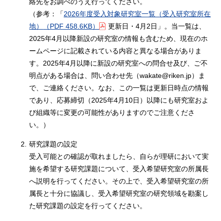
絡先をお調べのうえ行ってください。
（参考：「
2026年度受入対象研究室一覧（受入研究室所在
地）
（PDF 458.6KB）
更新日・4月2日」。当一覧は、
2025年4月以降新設の研究室の情報も含むため、現在のホ
ームページに記載されている内容と異なる場合がありま
す。2025年4月以降に新設の研究室への問合せ及び、ご不
明点がある場合は、問い合わせ先（wakate@riken.jp）ま
で、ご連絡ください。なお、この一覧は更新日時点の情報
であり、応募締切（2025年4月10日）以降にも研究室およ
び組織等に変更の可能性がありますのでご注意くださ
い。）
2.
研究課題の設定
受入可能との確認が取れましたら、自らが理研において実
施を希望する研究課題について、受入希望研究室の所属長
へ説明を行ってください。その上で、受入希望研究室の所
属長と十分に協議し、受入希望研究室の研究領域を勘案し
た研究課題の設定を行ってください。