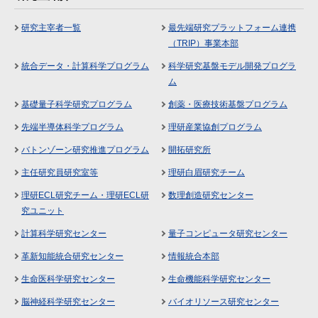
研究主宰者一覧
最先端研究プラットフォーム連携
（TRIP）事業本部
統合データ・計算科学プログラム
科学研究基盤モデル開発プログラ
ム
基礎量子科学研究プログラム
創薬・医療技術基盤プログラム
先端半導体科学プログラム
理研産業協創プログラム
バトンゾーン研究推進プログラム
開拓研究所
主任研究員研究室等
理研白眉研究チーム
理研ECL研究チーム・理研ECL研
数理創造研究センター
究ユニット
計算科学研究センター
量子コンピュータ研究センター
革新知能統合研究センター
情報統合本部
生命医科学研究センター
生命機能科学研究センター
脳神経科学研究センター
バイオリソース研究センター