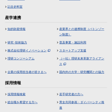
記念史料室
産学連携
知的財産情報
産業界との連携制度（バトンゾー
ン制度）
研究･技術協力
普及事業・施設利用
株式会社理研イノベーション
スタートアップ支援
理研コンソーシアム
（一社）理研未来革新アライアン
ス
企業の採用担当者の皆さまへ
国内外の大学・研究機関との協力
採用情報
採用情報検索
若手研究者の方へ
総合職を希望する方へ
男女共同参画・ダイバーシティ推
進