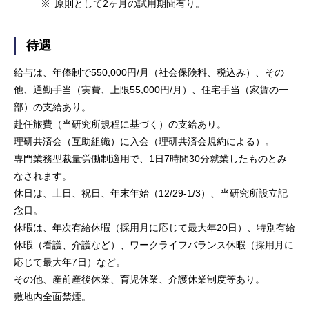
※
原則として2ヶ月の試用期間有り。
待遇
給与は、年俸制で550,000円/月（社会保険料、税込み）、その
他、通勤手当（実費、上限55,000円/月）、住宅手当（家賃の一
部）の支給あり。
赴任旅費（当研究所規程に基づく）の支給あり。
理研共済会（互助組織）に入会（理研共済会規約による）。
専門業務型裁量労働制適用で、1日7時間30分就業したものとみ
なされます。
休日は、土日、祝日、年末年始（12/29-1/3）、当研究所設立記
念日。
休暇は、年次有給休暇（採用月に応じて最大年20日）、特別有給
休暇（看護、介護など）、ワークライフバランス休暇（採用月に
応じて最大年7日）など。
その他、産前産後休業、育児休業、介護休業制度等あり。
敷地内全面禁煙。