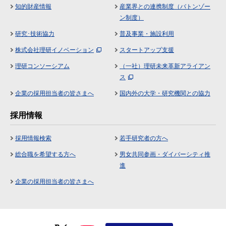
知的財産情報
産業界との連携制度（バトンゾー
ン制度）
研究･技術協力
普及事業・施設利用
株式会社理研イノベーション
スタートアップ支援
理研コンソーシアム
（一社）理研未来革新アライアン
ス
企業の採用担当者の皆さまへ
国内外の大学・研究機関との協力
採用情報
採用情報検索
若手研究者の方へ
総合職を希望する方へ
男女共同参画・ダイバーシティ推
進
企業の採用担当者の皆さまへ