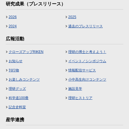
研究成果（プレスリリース）
2026
2025
2024
過去のプレスリリース
広報活動
クローズアップRIKEN
理研の博士と考えよう！
お知らせ
イベント／シンポジウム
刊行物
情報配信サービス
お楽しみコンテンツ
小中高生向けコンテンツ
理研グッズ
施設見学
科学道100冊
理研ヒストリア
記念史料室
産学連携