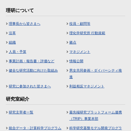
理研について
理事長から皆さまへ
役員・顧問等
沿革
理化学研究所 行動規範
組織
拠点
人員・予算
マネジメント
事業計画・報告書・評価など
情報公開
健全な研究活動に向けた取組み
男女共同参画・ダイバーシティ推
進
研究に参加された皆さまへ
利益相反マネジメント
研究室紹介
研究主宰者一覧
最先端研究プラットフォーム連携
（TRIP）事業本部
統合データ・計算科学プログラム
科学研究基盤モデル開発プログラ