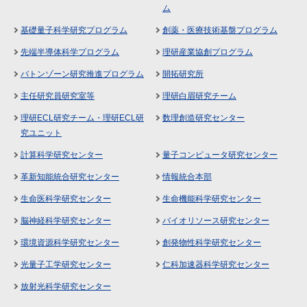
ム
基礎量子科学研究プログラム
創薬・医療技術基盤プログラム
先端半導体科学プログラム
理研産業協創プログラム
バトンゾーン研究推進プログラム
開拓研究所
主任研究員研究室等
理研白眉研究チーム
理研ECL研究チーム・理研ECL研
数理創造研究センター
究ユニット
計算科学研究センター
量子コンピュータ研究センター
革新知能統合研究センター
情報統合本部
生命医科学研究センター
生命機能科学研究センター
脳神経科学研究センター
バイオリソース研究センター
環境資源科学研究センター
創発物性科学研究センター
光量子工学研究センター
仁科加速器科学研究センター
放射光科学研究センター