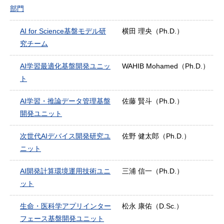
部門
AI for Science基盤モデル研
横田 理央（Ph.D.）
究チーム
AI学習最適化基盤開発ユニッ
WAHIB Mohamed（Ph.D.）
ト
AI学習・推論データ管理基盤
佐藤 賢斗（Ph.D.）
開発ユニット
次世代AIデバイス開発研究ユ
佐野 健太郎（Ph.D.）
ニット
AI開発計算環境運用技術ユニ
三浦 信一（Ph.D.）
ット
生命・医科学アプリインター
松永 康佑（D.Sc.）
フェース基盤開発ユニット