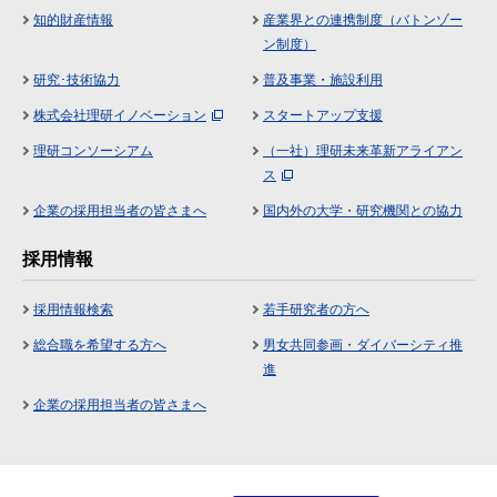
知的財産情報
産業界との連携制度（バトンゾー
ン制度）
研究･技術協力
普及事業・施設利用
株式会社理研イノベーション
スタートアップ支援
理研コンソーシアム
（一社）理研未来革新アライアン
ス
企業の採用担当者の皆さまへ
国内外の大学・研究機関との協力
採用情報
採用情報検索
若手研究者の方へ
総合職を希望する方へ
男女共同参画・ダイバーシティ推
進
企業の採用担当者の皆さまへ