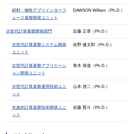
材料・物性アプリインターフ
DAWSON William（Ph.D.）
ェース基盤開発ユニット
次世代計算基盤開発部門
近藤 正章（Ph.D.）
次世代計算基盤システム開発
佐野 健太郎（Ph.D.）
ユニット
次世代計算基盤アプリケーシ
青木 保道（Ph.D.）
ョン開発ユニット
次世代計算基盤運用技術ユニ
山本 啓二（Ph.D.）
ット
先進的計算基盤技術開発ユニ
佐藤 賢斗（Ph.D.）
ット