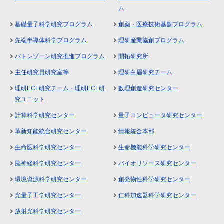
ム
基礎量子科学研究プログラム
創薬・医療技術基盤プログラム
先端半導体科学プログラム
理研産業協創プログラム
バトンゾーン研究推進プログラム
開拓研究所
主任研究員研究室等
理研白眉研究チーム
理研ECL研究チーム・理研ECL研
数理創造研究センター
究ユニット
計算科学研究センター
量子コンピュータ研究センター
革新知能統合研究センター
情報統合本部
生命医科学研究センター
生命機能科学研究センター
脳神経科学研究センター
バイオリソース研究センター
環境資源科学研究センター
創発物性科学研究センター
光量子工学研究センター
仁科加速器科学研究センター
放射光科学研究センター