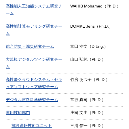
高性能人工知能システム研究チ
WAHIB Mohamed（Ph.D.）
ーム
高性能計算モデリング研究チー
DOMKE Jens（Ph.D.）
ム
総合防災・減災研究チーム
富田 浩文（D.Eng.）
大規模デジタルツイン研究チー
山口 弘純（Ph.D.）
ム
高性能クラウドシステム・セキ
竹房 あつ子（Ph.D.）
ュアソフトウェア研究チーム
デジタル材料科学研究チーム
常行 真司（Ph.D.）
運用技術部門
庄司 文由（Ph.D.）
施設運転技術ユニット
三浦 信一（Ph.D.）