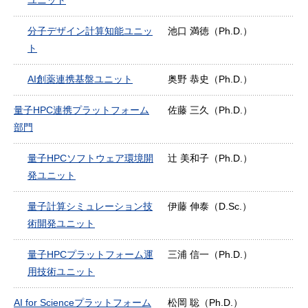
分子デザイン計算知能ユニッ
池口 満徳（Ph.D.）
ト
AI創薬連携基盤ユニット
奥野 恭史（Ph.D.）
量子HPC連携プラットフォーム
佐藤 三久（Ph.D.）
部門
量子HPCソフトウェア環境開
辻 美和子（Ph.D.）
発ユニット
量子計算シミュレーション技
伊藤 伸泰（D.Sc.）
術開発ユニット
量子HPCプラットフォーム運
三浦 信一（Ph.D.）
用技術ユニット
AI for Scienceプラットフォーム
松岡 聡（Ph.D.）