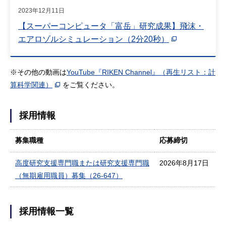
2023年12月11日
【スーパーコンピュータ「富岳」研究成果】飛沫・
エアロゾルシミュレーション（2分20秒）
※その他の動画は
YouTube『RIKEN Channel』（再生リスト：計
算科学関連）
をご覧ください。
採用情報
募集職種
応募締切
高度研究支援専門職または研究⽀援専⾨職
2026年8月17日
（無期雇用職員）募集（26-647）
採用情報一覧