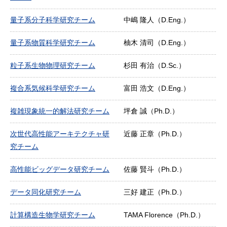
量子系分子科学研究チーム
中嶋 隆人（D.Eng.）
量子系物質科学研究チーム
柚木 清司（D.Eng.）
粒子系生物物理研究チーム
杉田 有治（D.Sc.）
複合系気候科学研究チーム
富田 浩文（D.Eng.）
複雑現象統一的解法研究チーム
坪倉 誠（Ph.D.）
次世代高性能アーキテクチャ研
近藤 正章（Ph.D.）
究チーム
高性能ビッグデータ研究チーム
佐藤 賢斗（Ph.D.）
データ同化研究チーム
三好 建正（Ph.D.）
計算構造生物学研究チーム
TAMA Florence（Ph.D.）