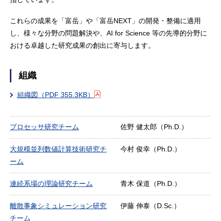
これらの成果を「富岳」や「富岳NEXT」の開発・整備に適用
し、様々な分野の問題解決や、AI for Science 等の先導的分野に
おける卓越した研究成果の創出に寄与します。
組織
組織図
（PDF 355.3KB）
プロセッサ研究チーム
佐野 健太郎（Ph.D.）
大規模並列数値計算技術研究チ
今村 俊幸（Ph.D.）
ーム
連続系場の理論研究チーム
青木 保道（Ph.D.）
離散事象シミュレーション研究
伊藤 伸泰（D.Sc.）
チーム