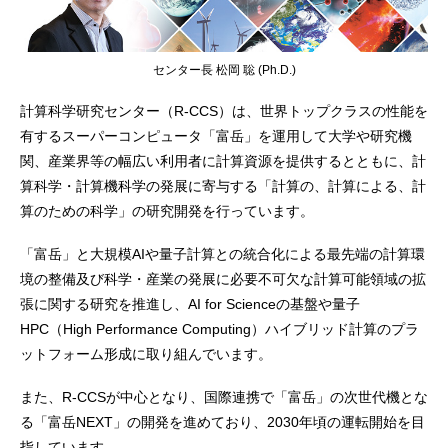
センター長 松岡 聡 (Ph.D.)
計算科学研究センター（R-CCS）は、世界トップクラスの性能を
有するスーパーコンピュータ「富岳」を運用して大学や研究機
関、産業界等の幅広い利用者に計算資源を提供するとともに、計
算科学・計算機科学の発展に寄与する「計算の、計算による、計
算のための科学」の研究開発を行っています。
「富岳」と大規模AIや量子計算との統合化による最先端の計算環
境の整備及び科学・産業の発展に必要不可欠な計算可能領域の拡
張に関する研究を推進し、AI for Scienceの基盤や量子
HPC（High Performance Computing）ハイブリッド計算のプラ
ットフォーム形成に取り組んでいます。
また、R-CCSが中心となり、国際連携で「富岳」の次世代機とな
る「富岳NEXT」の開発を進めており、2030年頃の運転開始を目
指しています。