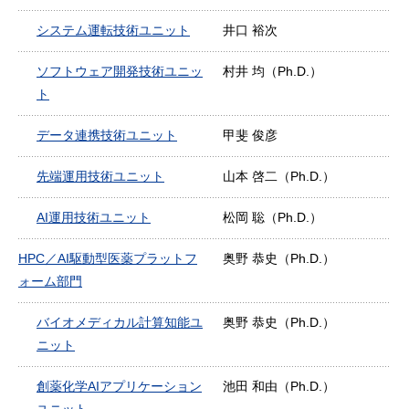
システム運転技術ユニット
井口 裕次
ソフトウェア開発技術ユニッ
村井 均（Ph.D.）
ト
データ連携技術ユニット
甲斐 俊彦
先端運用技術ユニット
山本 啓二（Ph.D.）
AI運用技術ユニット
松岡 聡（Ph.D.）
HPC／AI駆動型医薬プラットフ
奥野 恭史（Ph.D.）
ォーム部門
バイオメディカル計算知能ユ
奥野 恭史（Ph.D.）
ニット
創薬化学AIアプリケーション
池田 和由（Ph.D.）
ユニット