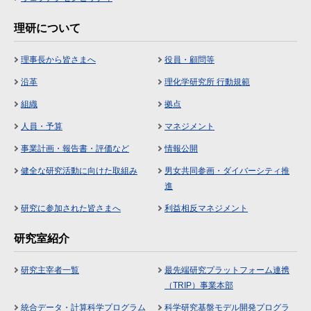
理研について
理事長から皆さまへ
役員・顧問等
沿革
理化学研究所 行動規範
組織
拠点
人員・予算
マネジメント
事業計画・報告書・評価など
情報公開
健全な研究活動に向けた取組み
男女共同参画・ダイバーシティ推
進
研究に参加された皆さまへ
利益相反マネジメント
研究室紹介
研究主宰者一覧
最先端研究プラットフォーム連携
（TRIP）事業本部
統合データ・計算科学プログラム
科学研究基盤モデル開発プログラ