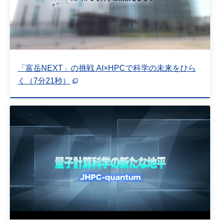
「富岳NEXT」の挑戦 AI×HPCで科学の未来をひら
く（7分21秒）