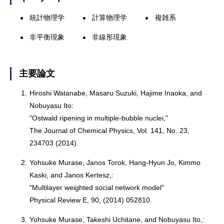
統計物理学
計算物理学
複雑系
非平衡現象
非線形現象
主要論文
1.
Hiroshi Watanabe, Masaru Suzuki, Hajime Inaoka, and
Nobuyasu Ito:
"Ostwald ripening in multiple-bubble nuclei,"
The Journal of Chemical Physics, Vol. 141, No. 23,
234703 (2014).
2.
Yohsuke Murase, Janos Torok, Hang-Hyun Jo, Kimmo
Kaski, and Janos Kertesz,:
"Multilayer weighted social network model"
Physical Review E, 90, (2014) 052810.
3.
Yohsuke Murase, Takeshi Uchitane, and Nobuyasu Ito,: