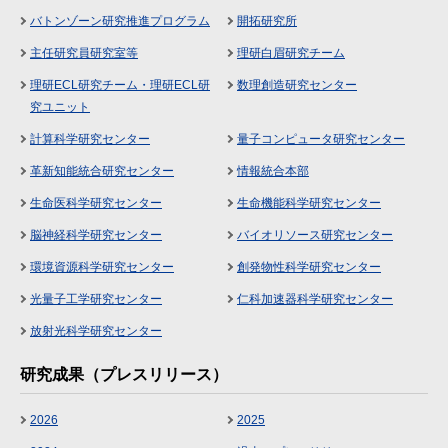
バトンゾーン研究推進プログラム
開拓研究所
主任研究員研究室等
理研白眉研究チーム
理研ECL研究チーム・理研ECL研
数理創造研究センター
究ユニット
計算科学研究センター
量子コンピュータ研究センター
革新知能統合研究センター
情報統合本部
生命医科学研究センター
生命機能科学研究センター
脳神経科学研究センター
バイオリソース研究センター
環境資源科学研究センター
創発物性科学研究センター
光量子工学研究センター
仁科加速器科学研究センター
放射光科学研究センター
研究成果（プレスリリース）
2026
2025