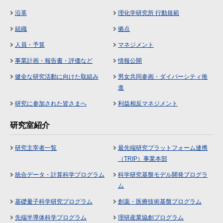
沿革
理化学研究所 行動規範
組織
拠点
人員・予算
マネジメント
事業計画・報告書・評価など
情報公開
健全な研究活動に向けた取組み
男女共同参画・ダイバーシティ推
進
研究に参加された皆さまへ
利益相反マネジメント
研究室紹介
研究主宰者一覧
最先端研究プラットフォーム連携
（TRIP）事業本部
統合データ・計算科学プログラム
科学研究基盤モデル開発プログラ
ム
基礎量子科学研究プログラム
創薬・医療技術基盤プログラム
先端半導体科学プログラム
理研産業協創プログラム