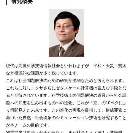
研究概要
現代は高度科学技術情報社会といわれますが、平和・天災・貧困
など根源的な課題が多く残っています。
これは社会問題解決のための研究が脆弱なためと考えられます。
これらに対しエクサさらにゼタスケール計算機は強力な手段とな
ると期待されています。科学技術上の問題解決の道具から社会課
題への知恵を生み出すものへの進化、これが「京」の10ペタによ
り垣間見えた未来です。この進化の実現を目指して、構成要素に
基づいた自然・社会現象のシミュレーション技術を研究すること
が本チームの目的です。
物質世界は原子・分子からなり、また社会も人・法人・運輸機