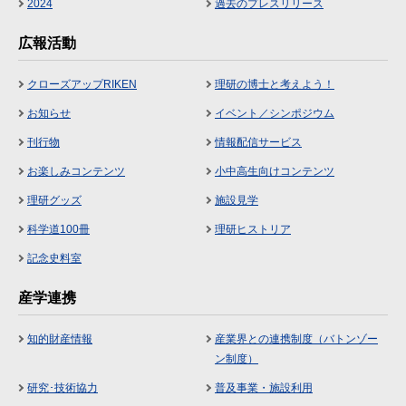
2024
過去のプレスリリース
広報活動
クローズアップRIKEN
理研の博士と考えよう！
お知らせ
イベント／シンポジウム
刊行物
情報配信サービス
お楽しみコンテンツ
小中高生向けコンテンツ
理研グッズ
施設見学
科学道100冊
理研ヒストリア
記念史料室
産学連携
知的財産情報
産業界との連携制度（バトンゾー
ン制度）
研究･技術協力
普及事業・施設利用