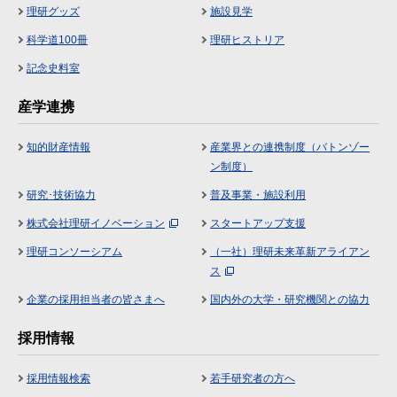
理研グッズ
施設見学
科学道100冊
理研ヒストリア
記念史料室
産学連携
知的財産情報
産業界との連携制度（バトンゾー
ン制度）
研究･技術協力
普及事業・施設利用
株式会社理研イノベーション
スタートアップ支援
理研コンソーシアム
（一社）理研未来革新アライアン
ス
企業の採用担当者の皆さまへ
国内外の大学・研究機関との協力
採用情報
採用情報検索
若手研究者の方へ