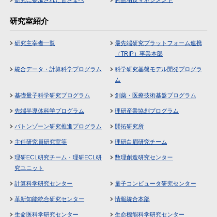
研究室紹介
研究主宰者一覧
最先端研究プラットフォーム連携
（TRIP）事業本部
統合データ・計算科学プログラム
科学研究基盤モデル開発プログラ
ム
基礎量子科学研究プログラム
創薬・医療技術基盤プログラム
先端半導体科学プログラム
理研産業協創プログラム
バトンゾーン研究推進プログラム
開拓研究所
主任研究員研究室等
理研白眉研究チーム
理研ECL研究チーム・理研ECL研
数理創造研究センター
究ユニット
計算科学研究センター
量子コンピュータ研究センター
革新知能統合研究センター
情報統合本部
生命医科学研究センター
生命機能科学研究センター