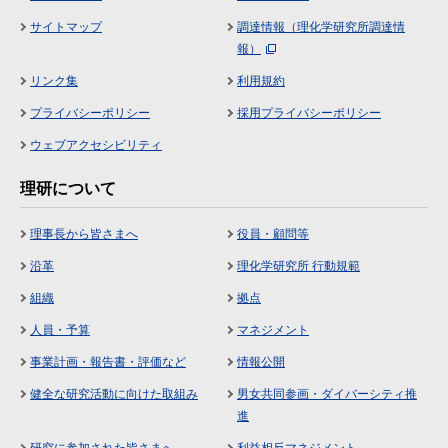
サイトマップ
調達情報（理化学研究所調達情
報）
リンク集
利用規約
プライバシーポリシー
採用プライバシーポリシー
ウェブアクセシビリティ
理研について
理事長から皆さまへ
役員・顧問等
沿革
理化学研究所 行動規範
組織
拠点
人員・予算
マネジメント
事業計画・報告書・評価など
情報公開
健全な研究活動に向けた取組み
男女共同参画・ダイバーシティ推
進
研究に参加された皆さまへ
利益相反マネジメント