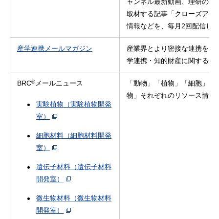
ャンネル最新動画、理研のフ
取材する記事「クローズアップ
情報などを、毎月2回配信し
産学連携メールマガジン
産業界とより密接な連携を図
学連携・知的財産に関する情
®
BRC
メールニュース
「動物」「植物」「細胞」「
物」それぞれのリソース情報
実験植物（実験植物開発
室）
細胞材料（細胞材料開発
室）
遺伝子材料（遺伝子材料
開発室）
微生物材料（微生物材料
開発室）