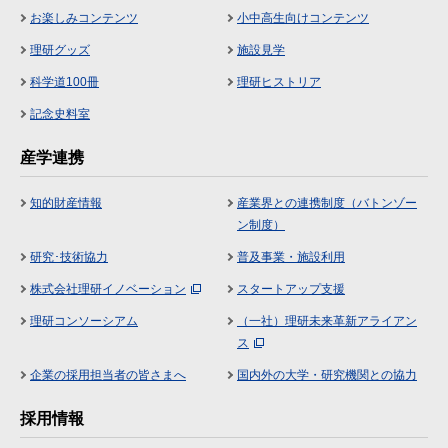
お楽しみコンテンツ
小中高生向けコンテンツ
理研グッズ
施設見学
科学道100冊
理研ヒストリア
記念史料室
産学連携
知的財産情報
産業界との連携制度（バトンゾー
ン制度）
研究･技術協力
普及事業・施設利用
株式会社理研イノベーション
スタートアップ支援
理研コンソーシアム
（一社）理研未来革新アライアン
ス
企業の採用担当者の皆さまへ
国内外の大学・研究機関との協力
採用情報