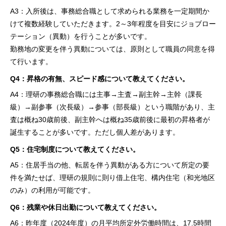
A3：入所後は、事務総合職として求められる業務を一定期間か
けて複数経験していただきます。2～3年程度を目安にジョブロー
テーション（異動）を行うことが多いです。
勤務地の変更を伴う異動については、原則として職員の同意を得
て行います。
Q4：昇格の有無、スピード感について教えてください。
A4：理研の事務総合職には主事→主査→副主幹→主幹（課長
級）→副参事（次長級）→参事（部長級）という職階があり、主
査は概ね30歳前後、副主幹へは概ね35歳前後に最初の昇格者が
誕生することが多いです。ただし個人差があります。
Q5：住宅制度について教えてください。
A5：住居手当の他、転居を伴う異動がある方について所定の要
件を満たせば、理研の規則に則り借上住宅、構内住宅（和光地区
のみ）の利用が可能です。
Q6：残業や休日出勤について教えてください。
A6：昨年度（2024年度）の月平均所定外労働時間は、17.5時間