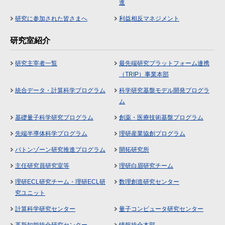
進
研究に参加された皆さまへ
利益相反マネジメント
研究室紹介
研究主宰者一覧
最先端研究プラットフォーム連携
（TRIP）事業本部
統合データ・計算科学プログラム
科学研究基盤モデル開発プログラ
ム
基礎量子科学研究プログラム
創薬・医療技術基盤プログラム
先端半導体科学プログラム
理研産業協創プログラム
バトンゾーン研究推進プログラム
開拓研究所
主任研究員研究室等
理研白眉研究チーム
理研ECL研究チーム・理研ECL研
数理創造研究センター
究ユニット
計算科学研究センター
量子コンピュータ研究センター