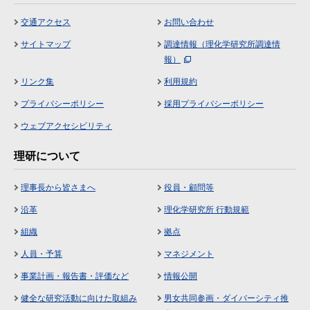
交通アクセス
お問い合わせ
サイトマップ
調達情報（理化学研究所調達情
報）
リンク集
利用規約
プライバシーポリシー
採用プライバシーポリシー
ウェブアクセシビリティ
理研について
理事長から皆さまへ
役員・顧問等
沿革
理化学研究所 行動規範
組織
拠点
人員・予算
マネジメント
事業計画・報告書・評価など
情報公開
健全な研究活動に向けた取組み
男女共同参画・ダイバーシティ推