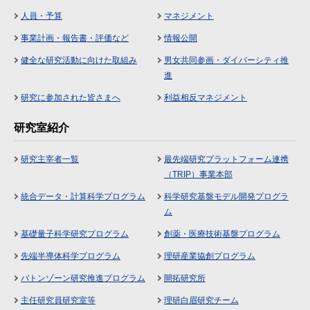
人員・予算
マネジメント
事業計画・報告書・評価など
情報公開
健全な研究活動に向けた取組み
男女共同参画・ダイバーシティ推
進
研究に参加された皆さまへ
利益相反マネジメント
研究室紹介
研究主宰者一覧
最先端研究プラットフォーム連携
（TRIP）事業本部
統合データ・計算科学プログラム
科学研究基盤モデル開発プログラ
ム
基礎量子科学研究プログラム
創薬・医療技術基盤プログラム
先端半導体科学プログラム
理研産業協創プログラム
バトンゾーン研究推進プログラム
開拓研究所
主任研究員研究室等
理研白眉研究チーム