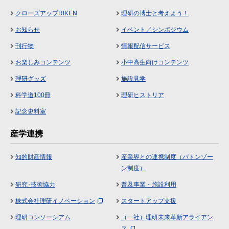
クローズアップRIKEN
理研の博士と考えよう！
お知らせ
イベント／シンポジウム
刊行物
情報配信サービス
お楽しみコンテンツ
小中高生向けコンテンツ
理研グッズ
施設見学
科学道100冊
理研ヒストリア
記念史料室
産学連携
知的財産情報
産業界との連携制度（バトンゾー
ン制度）
研究･技術協力
普及事業・施設利用
株式会社理研イノベーション
スタートアップ支援
理研コンソーシアム
（一社）理研未来革新アライアン
ス