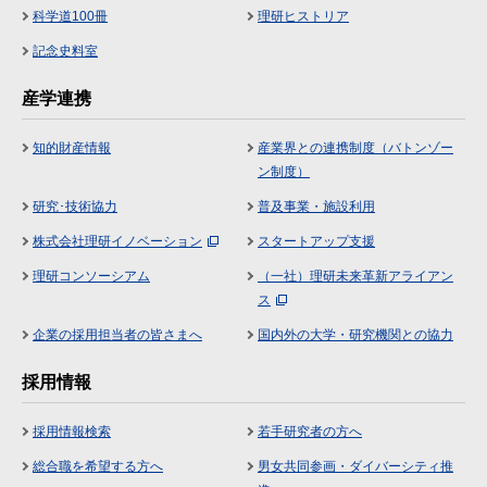
科学道100冊
理研ヒストリア
記念史料室
産学連携
知的財産情報
産業界との連携制度（バトンゾー
ン制度）
研究･技術協力
普及事業・施設利用
株式会社理研イノベーション
スタートアップ支援
理研コンソーシアム
（一社）理研未来革新アライアン
ス
企業の採用担当者の皆さまへ
国内外の大学・研究機関との協力
採用情報
採用情報検索
若手研究者の方へ
総合職を希望する方へ
男女共同参画・ダイバーシティ推