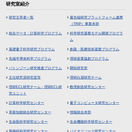
研究室紹介
研究主宰者一覧
最先端研究プラットフォーム連携
（TRIP）事業本部
統合データ・計算科学プログラム
科学研究基盤モデル開発プログラ
ム
基礎量子科学研究プログラム
創薬・医療技術基盤プログラム
先端半導体科学プログラム
理研産業協創プログラム
バトンゾーン研究推進プログラム
開拓研究所
主任研究員研究室等
理研白眉研究チーム
理研ECL研究チーム・理研ECL研
数理創造研究センター
究ユニット
計算科学研究センター
量子コンピュータ研究センター
革新知能統合研究センター
情報統合本部
生命医科学研究センター
生命機能科学研究センター
脳神経科学研究センター
バイオリソース研究センター