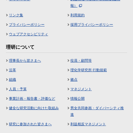
報）
リンク集
利用規約
プライバシーポリシー
採用プライバシーポリシー
ウェブアクセシビリティ
理研について
理事長から皆さまへ
役員・顧問等
沿革
理化学研究所 行動規範
組織
拠点
人員・予算
マネジメント
事業計画・報告書・評価など
情報公開
健全な研究活動に向けた取組み
男女共同参画・ダイバーシティ推
進
研究に参加された皆さまへ
利益相反マネジメント