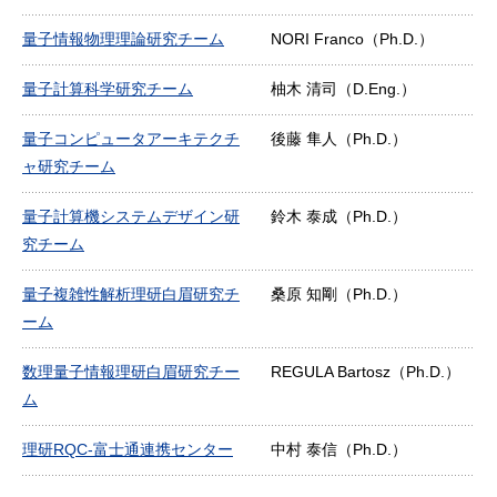
量子情報物理理論研究チーム
NORI Franco（Ph.D.）
量子計算科学研究チーム
柚木 清司（D.Eng.）
量子コンピュータアーキテクチ
後藤 隼人（Ph.D.）
ャ研究チーム
量子計算機システムデザイン研
鈴木 泰成（Ph.D.）
究チーム
量子複雑性解析理研白眉研究チ
桑原 知剛（Ph.D.）
ーム
数理量子情報理研白眉研究チー
REGULA Bartosz（Ph.D.）
ム
理研RQC-富士通連携センター
中村 泰信（Ph.D.）