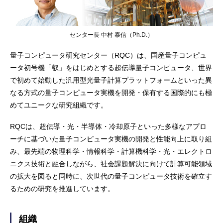
センター長 中村 泰信（Ph.D.）
量子コンピュータ研究センター（RQC）は、国産量子コンピュ
ータ初号機「叡」をはじめとする超伝導量子コンピュータ、世界
で初めて始動した汎用型光量子計算プラットフォームといった異
なる方式の量子コンピュータ実機を開発・保有する国際的にも極
めてユニークな研究組織です。
RQCは、超伝導・光・半導体・冷却原子といった多様なアプロ
ーチに基づいた量子コンピュータ実機の開発と性能向上に取り組
み、最先端の物理科学・情報科学・計算機科学・光・エレクトロ
ニクス技術と融合しながら、社会課題解決に向けて計算可能領域
の拡大を図ると同時に、次世代の量子コンピュータ技術を確立す
るための研究を推進しています。
組織