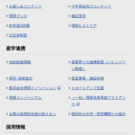
お楽しみコンテンツ
小中高生向けコンテンツ
理研グッズ
施設見学
科学道100冊
理研ヒストリア
記念史料室
産学連携
知的財産情報
産業界との連携制度（バトンゾー
ン制度）
研究･技術協力
普及事業・施設利用
株式会社理研イノベーション
スタートアップ支援
理研コンソーシアム
（一社）理研未来革新アライアン
ス
企業の採用担当者の皆さまへ
国内外の大学・研究機関との協力
採用情報