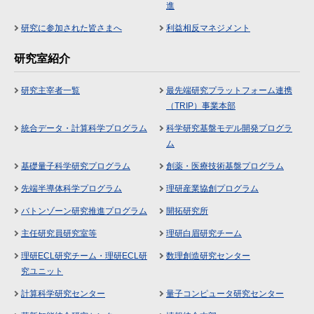
進
研究に参加された皆さまへ
利益相反マネジメント
研究室紹介
研究主宰者一覧
最先端研究プラットフォーム連携
（TRIP）事業本部
統合データ・計算科学プログラム
科学研究基盤モデル開発プログラ
ム
基礎量子科学研究プログラム
創薬・医療技術基盤プログラム
先端半導体科学プログラム
理研産業協創プログラム
バトンゾーン研究推進プログラム
開拓研究所
主任研究員研究室等
理研白眉研究チーム
理研ECL研究チーム・理研ECL研
数理創造研究センター
究ユニット
計算科学研究センター
量子コンピュータ研究センター