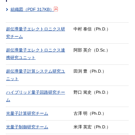
組織図
（PDF 317KB）
超伝導量子エレクトロニクス研
中村 泰信（Ph.D.）
究チーム
超伝導量子エレクトロニクス連
阿部 英介（D.Sc.）
携研究ユニット
超伝導量子計算システム研究ユ
田渕 豊（Ph.D.）
ニット
ハイブリッド量子回路研究チー
野口 篤史（Ph.D.）
ム
光量子計算研究チーム
古澤 明（Ph.D.）
光量子制御研究チーム
米澤 英宏（Ph.D.）