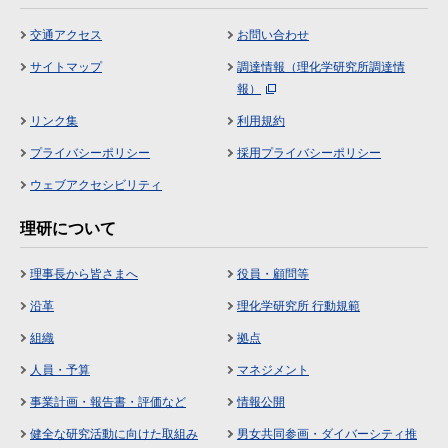
交通アクセス
お問い合わせ
サイトマップ
調達情報（理化学研究所調達情
報）
リンク集
利用規約
プライバシーポリシー
採用プライバシーポリシー
ウェブアクセシビリティ
理研について
理事長から皆さまへ
役員・顧問等
沿革
理化学研究所 行動規範
組織
拠点
人員・予算
マネジメント
事業計画・報告書・評価など
情報公開
健全な研究活動に向けた取組み
男女共同参画・ダイバーシティ推