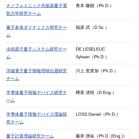
ナノフォトニック共振器量子電
青木 隆朗（Ph.D.）
気力学研究チーム
量子多体ダイナミクス研究チー
福原 武（D.Sc.）
ム
冷却原子量子システム研究チー
DE LESELEUC
ム
Sylvain（Ph.D.）
浮揚電子量子情報理研白眉研究
川上 恵里加（Ph.D.）
チーム
半導体量子情報デバイス研究チ
樽茶 清悟（D.Eng.）
ーム
半導体量子情報デバイス理論研
LOSS Daniel（Ph.D.）
究チーム
量子計算理論研究チーム
藤井 啓祐（Ph.D. (Eng.)）