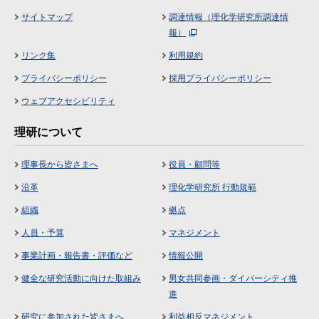
サイトマップ
調達情報（理化学研究所調達情
報）
リンク集
利用規約
プライバシーポリシー
採用プライバシーポリシー
ウェブアクセシビリティ
理研について
理事長から皆さまへ
役員・顧問等
沿革
理化学研究所 行動規範
組織
拠点
人員・予算
マネジメント
事業計画・報告書・評価など
情報公開
健全な研究活動に向けた取組み
男女共同参画・ダイバーシティ推
進
研究に参加された皆さまへ
利益相反マネジメント