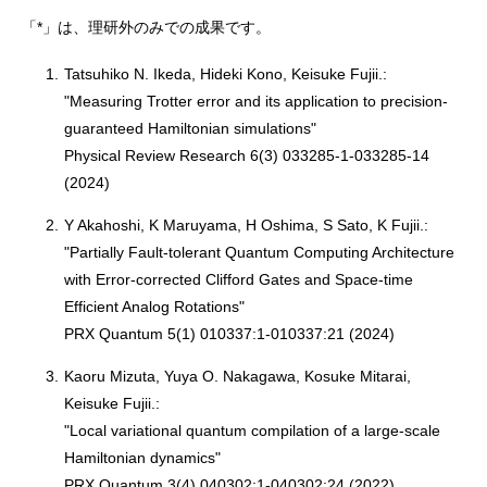
「*」は、理研外のみでの成果です。
1.
Tatsuhiko N. Ikeda, Hideki Kono, Keisuke Fujii.:
"Measuring Trotter error and its application to precision-
guaranteed Hamiltonian simulations"
Physical Review Research 6(3) 033285-1-033285-14
(2024)
2.
Y Akahoshi, K Maruyama, H Oshima, S Sato, K Fujii.:
"Partially Fault-tolerant Quantum Computing Architecture
with Error-corrected Clifford Gates and Space-time
Efficient Analog Rotations"
PRX Quantum 5(1) 010337:1-010337:21 (2024)
3.
Kaoru Mizuta, Yuya O. Nakagawa, Kosuke Mitarai,
Keisuke Fujii.:
"Local variational quantum compilation of a large-scale
Hamiltonian dynamics"
PRX Quantum 3(4) 040302:1-040302:24 (2022)