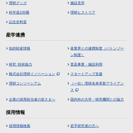
理研グッズ
施設見学
科学道100冊
理研ヒストリア
記念史料室
産学連携
知的財産情報
産業界との連携制度（バトンゾー
ン制度）
研究･技術協力
普及事業・施設利用
株式会社理研イノベーション
スタートアップ支援
理研コンソーシアム
（一社）理研未来革新アライアン
ス
企業の採用担当者の皆さまへ
国内外の大学・研究機関との協力
採用情報
採用情報検索
若手研究者の方へ