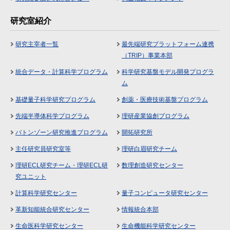
研究室紹介
研究主宰者一覧
最先端研究プラットフォーム連携
（TRIP）事業本部
統合データ・計算科学プログラム
科学研究基盤モデル開発プログラ
ム
基礎量子科学研究プログラム
創薬・医療技術基盤プログラム
先端半導体科学プログラム
理研産業協創プログラム
バトンゾーン研究推進プログラム
開拓研究所
主任研究員研究室等
理研白眉研究チーム
理研ECL研究チーム・理研ECL研
数理創造研究センター
究ユニット
計算科学研究センター
量子コンピュータ研究センター
革新知能統合研究センター
情報統合本部
生命医科学研究センター
生命機能科学研究センター