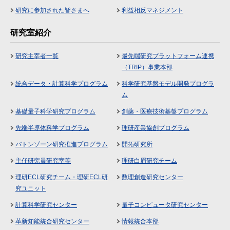
研究に参加された皆さまへ
利益相反マネジメント
研究室紹介
研究主宰者一覧
最先端研究プラットフォーム連携
（TRIP）事業本部
統合データ・計算科学プログラム
科学研究基盤モデル開発プログラ
ム
基礎量子科学研究プログラム
創薬・医療技術基盤プログラム
先端半導体科学プログラム
理研産業協創プログラム
バトンゾーン研究推進プログラム
開拓研究所
主任研究員研究室等
理研白眉研究チーム
理研ECL研究チーム・理研ECL研
数理創造研究センター
究ユニット
計算科学研究センター
量子コンピュータ研究センター
革新知能統合研究センター
情報統合本部