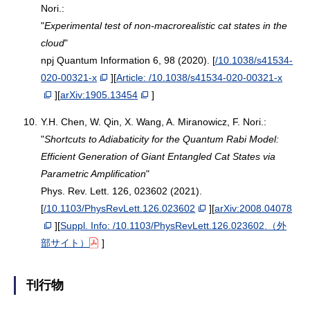
Nori.:
"
Experimental test of non-macrorealistic cat states in the
cloud
"
npj Quantum Information 6, 98 (2020). [
/10.1038/s41534-
020-00321-x
][
Article: /10.1038/s41534-020-00321-x
][
arXiv:1905.13454
]
10.
Y.H. Chen, W. Qin, X. Wang, A. Miranowicz, F. Nori.:
"
Shortcuts to Adiabaticity for the Quantum Rabi Model:
Efficient Generation of Giant Entangled Cat States via
Parametric Amplification
"
Phys. Rev. Lett. 126, 023602 (2021).
[
/10.1103/PhysRevLett.126.023602
][
arXiv:2008.04078
][
Suppl. Info: /10.1103/PhysRevLett.126.023602.（外
部サイト）
]
刊行物