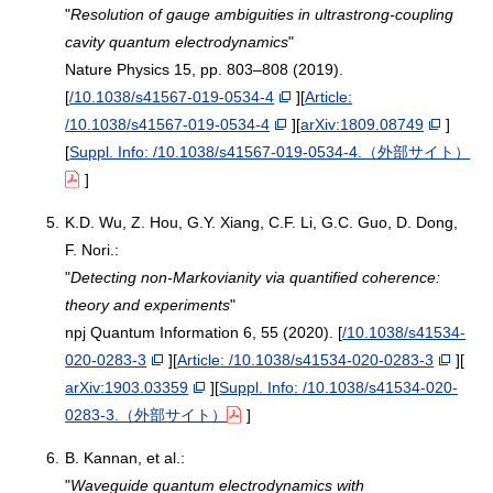
"
Resolution of gauge ambiguities in ultrastrong-coupling
cavity quantum electrodynamics
"
Nature Physics 15, pp. 803–808 (2019).
[
/10.1038/s41567-019-0534-4
][
Article:
/10.1038/s41567-019-0534-4
][
arXiv:1809.08749
]
[
Suppl. Info: /10.1038/s41567-019-0534-4.（外部サイト）
]
5.
K.D. Wu, Z. Hou, G.Y. Xiang, C.F. Li, G.C. Guo, D. Dong,
F. Nori.:
"
Detecting non-Markovianity via quantified coherence:
theory and experiments
"
npj Quantum Information 6, 55 (2020). [
/10.1038/s41534-
020-0283-3
][
Article: /10.1038/s41534-020-0283-3
][
arXiv:1903.03359
][
Suppl. Info: /10.1038/s41534-020-
0283-3.（外部サイト）
]
6.
B. Kannan, et al.:
"
Waveguide quantum electrodynamics with