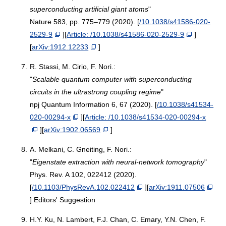
superconducting artificial giant atoms
"
Nature 583, pp. 775–779 (2020). [
/10.1038/s41586-020-
2529-9
][
Article: /10.1038/s41586-020-2529-9
]
[
arXiv:1912.12233
]
7.
R. Stassi, M. Cirio, F. Nori.:
"
Scalable quantum computer with superconducting
circuits in the ultrastrong coupling regime
"
npj Quantum Information 6, 67 (2020). [
/10.1038/s41534-
020-00294-x
][
Article: /10.1038/s41534-020-00294-x
][
arXiv:1902.06569
]
8.
A. Melkani, C. Gneiting, F. Nori.:
"
Eigenstate extraction with neural-network tomography
"
Phys. Rev. A 102, 022412 (2020).
[
/10.1103/PhysRevA.102.022412
][
arXiv:1911.07506
] Editors' Suggestion
9.
H.Y. Ku, N. Lambert, F.J. Chan, C. Emary, Y.N. Chen, F.