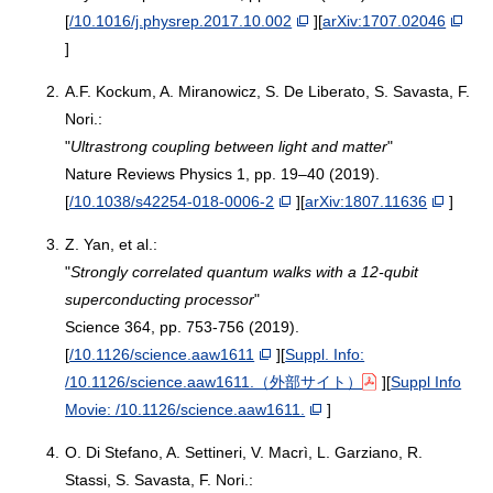
[
/10.1016/j.physrep.2017.10.002
][
arXiv:1707.02046
]
2.
A.F. Kockum, A. Miranowicz, S. De Liberato, S. Savasta, F.
Nori.:
"
Ultrastrong coupling between light and matter
"
Nature Reviews Physics 1, pp. 19–40 (2019).
[
/10.1038/s42254-018-0006-2
][
arXiv:1807.11636
]
3.
Z. Yan, et al.:
"
Strongly correlated quantum walks with a 12-qubit
superconducting processor
"
Science 364, pp. 753-756 (2019).
[
/10.1126/science.aaw1611
][
Suppl. Info:
/10.1126/science.aaw1611.（外部サイト）
][
Suppl Info
Movie: /10.1126/science.aaw1611.
]
4.
O. Di Stefano, A. Settineri, V. Macrì, L. Garziano, R.
Stassi, S. Savasta, F. Nori.: