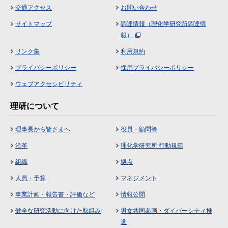
交通アクセス
お問い合わせ
サイトマップ
調達情報（理化学研究所調達情
報）
リンク集
利用規約
プライバシーポリシー
採用プライバシーポリシー
ウェブアクセシビリティ
理研について
理事長から皆さまへ
役員・顧問等
沿革
理化学研究所 行動規範
組織
拠点
人員・予算
マネジメント
事業計画・報告書・評価など
情報公開
健全な研究活動に向けた取組み
男女共同参画・ダイバーシティ推
進