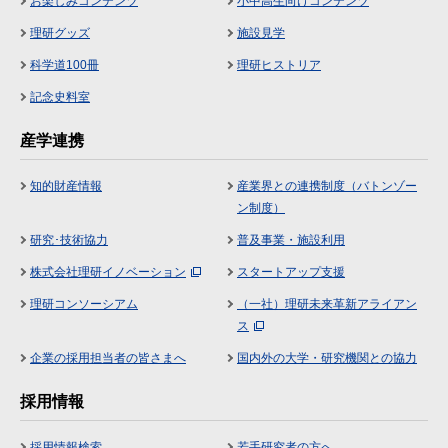
お楽しみコンテンツ
小中高生向けコンテンツ
理研グッズ
施設見学
科学道100冊
理研ヒストリア
記念史料室
産学連携
知的財産情報
産業界との連携制度（バトンゾー
ン制度）
研究･技術協力
普及事業・施設利用
株式会社理研イノベーション
スタートアップ支援
理研コンソーシアム
（一社）理研未来革新アライアン
ス
企業の採用担当者の皆さまへ
国内外の大学・研究機関との協力
採用情報
採用情報検索
若手研究者の方へ