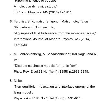
"Ripening kinetics of bubbles:
A molecular dynamics study,"
J. Chem. Phys. vol.145 (2016) 124707.
6.
Teruhisa S. Komatsu, Shigenori Matsumoto, Takashi
Shimada and Nobuyasu Ito,
"A glimpse of fluid turbulence from the molecular scale,"
International Journal of Modern Physics C25 (2014)
1450034.
7.
M. Schreckenberg, A. Schadschneider, Kai Nagel and N.
Ito,
"Discrete stochastic models for traffic flow",
Phys. Rev. E vol.51 No.(April) (1995) p.2939-2949.
8.
N. Ito,
"Non-equilibrium relaxation and interface energy of the
Ising model",
Physica A vol.196 No.4, Jul (1993) p.591-614.