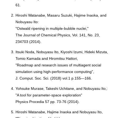
61.
2.
Hiroshi Watanabe, Masaru Suzuki, Hajime Inaoka, and
Nobuyasu Ito:
"Ostwald ripening in multiple-bubble nuclei,"
The Journal of Chemical Physics, Vol. 141, No. 23,
234703 (2014).
3.
Itsuki Noda, Nobuyasu Ito, Kiyoshi Izumi, Hideki Mizuta,
Tomio Kamada and Hiromitsu Hattori,
"Roadmap and research issues of multiagent social
simulation using high-performance computing",
J. Comput. Soc. Sci. (2018) vol.1 p.155—166.
4.
Yohsuke Murase, Takeshi Uchitane, and Nobuyasu Ito,:
"A tool for parameter-space exploration"
Physics Procedia 57 pp. 73-76 (2014).
5.
Hiroshi Watanabe, Hajime Inaoka and Nobuyasu Ito,