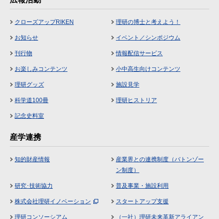
クローズアップRIKEN
理研の博士と考えよう！
お知らせ
イベント／シンポジウム
刊行物
情報配信サービス
お楽しみコンテンツ
小中高生向けコンテンツ
理研グッズ
施設見学
科学道100冊
理研ヒストリア
記念史料室
産学連携
知的財産情報
産業界との連携制度（バトンゾー
ン制度）
研究･技術協力
普及事業・施設利用
株式会社理研イノベーション
スタートアップ支援
理研コンソーシアム
（一社）理研未来革新アライアン