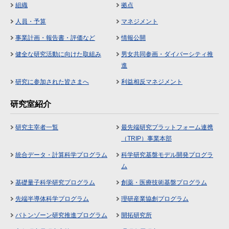
組織
拠点
人員・予算
マネジメント
事業計画・報告書・評価など
情報公開
健全な研究活動に向けた取組み
男女共同参画・ダイバーシティ推
進
研究に参加された皆さまへ
利益相反マネジメント
研究室紹介
研究主宰者一覧
最先端研究プラットフォーム連携
（TRIP）事業本部
統合データ・計算科学プログラム
科学研究基盤モデル開発プログラ
ム
基礎量子科学研究プログラム
創薬・医療技術基盤プログラム
先端半導体科学プログラム
理研産業協創プログラム
バトンゾーン研究推進プログラム
開拓研究所