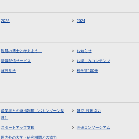
2025
2024
理研の博士と考えよう！
お知らせ
情報配信サービス
お楽しみコンテンツ
施設見学
科学道100冊
産業界との連携制度（バトンゾーン制
研究･技術協力
度）
スタートアップ支援
理研コンソーシアム
国内外の大学・研究機関との協力