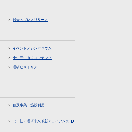
過去のプレスリリース
イベント／シンポジウム
小中高生向けコンテンツ
理研ヒストリア
普及事業・施設利用
（一社）理研未来革新アライアンス