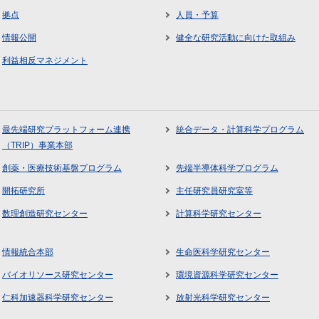
拠点
人員・予算
情報公開
健全な研究活動に向けた取組み
利益相反マネジメント
最先端研究プラットフォーム連携
統合データ・計算科学プログラム
（TRIP）事業本部
創薬・医療技術基盤プログラム
先端半導体科学プログラム
開拓研究所
主任研究員研究室等
数理創造研究センター
計算科学研究センター
情報統合本部
生命医科学研究センター
バイオリソース研究センター
環境資源科学研究センター
仁科加速器科学研究センター
放射光科学研究センター