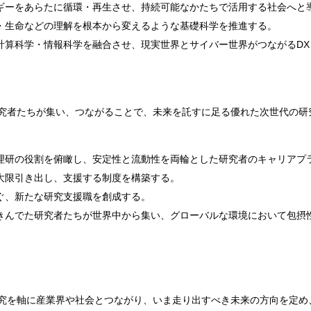
ギーをあらたに循環・再生させ、持続可能なかたちで活用する社会へと
・生命などの理解を根本から変えるような基礎科学を推進する。
計算科学・情報科学を融合させ、現実世界とサイバー世界がつながるD
究者たちが集い、つながることで、未来を託すに足る優れた次世代の研
理研の役割を俯瞰し、安定性と流動性を両輪とした研究者のキャリアプ
大限引き出し、支援する制度を構築する。
ぐ、新たな研究支援職を創成する。
きんでた研究者たちが世界中から集い、グローバルな環境において包摂
究を軸に産業界や社会とつながり、いま走り出すべき未来の方向を定め