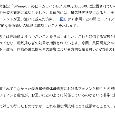
設「SPring-8」のビームラインBL43LXUとBL35XUに設置され
の分裂の観測に成功しました。具体的には、磁気秩序状態になると、圧
ーメントが互い違いに並んだ方向）（
図1
（b）参照）との間に、フォ
方的な振る舞いの観測に成功したことを示します。
きさは理論値よりも小さいことを見出しました。これと類似する実験と
れており、磁気揺らぎの効果が指摘されています。今回、共同研究グル
不一致も、同様の磁気揺らぎの影響により異方的な振る舞いが約3分の
摘されてこなかった鉄系超伝導体母物質におけるフォノンと磁性との密
フォノンと磁性が、お互いにどのように関係しているのかという非常に
に対して行ったものですが、これを超伝導試料にまで拡張することで、