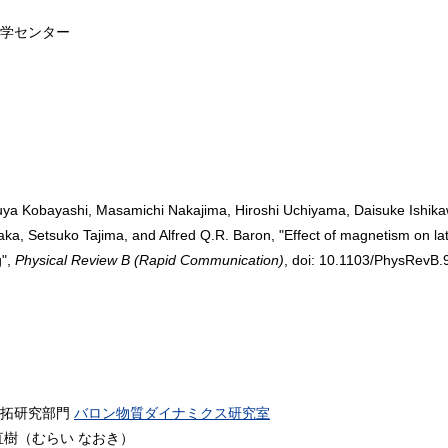
科学センター
uya Kobayashi, Masamichi Nakajima, Hiroshi Uchiyama, Daisuke Ishikaw
a, Setsuko Tajima, and Alfred Q.R. Baron, "Effect of magnetism on la
g",
Physical Review B (Rapid Communication)
, doi: 10.1103/PhysRevB
拓研究部門
バロン物質ダイナミクス研究室
直樹（むらい なおき）