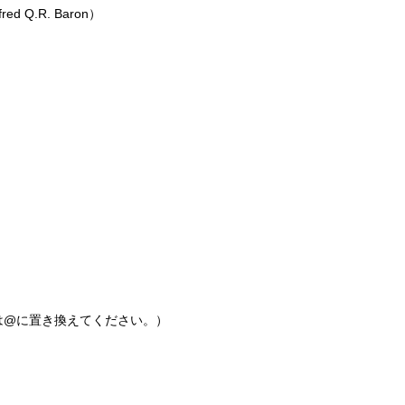
Q.R. Baron）
jp（※[at]は@に置き換えてください。）