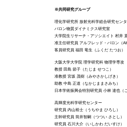
※共同研究グループ
理化学研究所 放射光科学総合研究セン
バロン物質ダイナミクス研究室
大学院生リサーチ・アソシエイト 村井 
准主任研究員 アルフレッド・バロン（Alfred 
客員研究員 福田 竜生（ふくだ たつお
大阪大学大学院 理学研究科 物理学専攻
教授 田島 節子（たじま せつこ）
准教授 宮坂 茂樹（みやさかしげき）
助教 中島 正道（なかじままさみち）
日本学術振興会特別研究員 小林 達也（
高輝度光科学研究センター
研究員 内山裕士（うちやま ひろし）
主幹研究員 筒井智嗣（つつい さとし）
研究員 石川大介（いしかわ だいすけ）