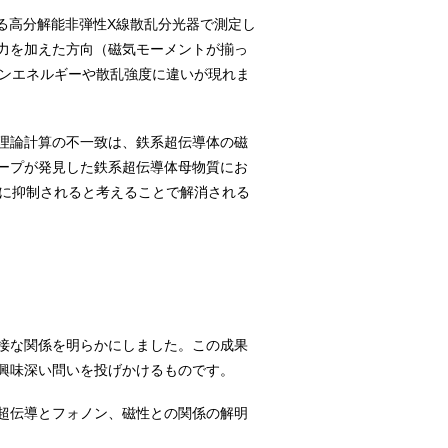
ている高分解能非弾性X線散乱分光器で測定し
力を加えた方向（磁気モーメントが揃っ
ノンエネルギーや散乱強度に違いが現れま
理論計算の不一致は、鉄系超伝導体の磁
ープが発見した鉄系超伝導体母物質にお
1に抑制されると考えることで解消される
接な関係を明らかにしました。この成果
興味深い問いを投げかけるものです。
超伝導とフォノン、磁性との関係の解明