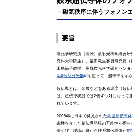
鉄系超伝導体のフォ
－磁気秩序に伴うフォノン
要旨
理化学研究所（理研）放射光科学総合研
究科大学院生）、福田竜生客員研究員（
田島節子教授、高輝度光科学研究センタ
[2]
X線散乱分光器
を使って、超伝導を示
超伝導とは、金属などをある温度（超伝
は、超伝導状態では2個ずつ対になって
れています。
2008年に日本で発見された
高温超伝導体
磁性を介した超伝導発現の可能性が探ら
例えば、理論計算から鉄系超伝導体が
磁