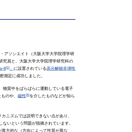
チ・アソシエイト（大阪大学大学院理学研
研究員と、大阪大学大学院理学研究科の
[1]
-8
」
に設置されている
高分解能非弾性
密測定に成功しました。
、物質中をばらばらに運動している電子
[5]
たものや、
磁性
を介したものなどが知ら
メカニズムでは説明できない点があり、
しないという問題が指摘されています。
が異方的な（方向によって性質が異な