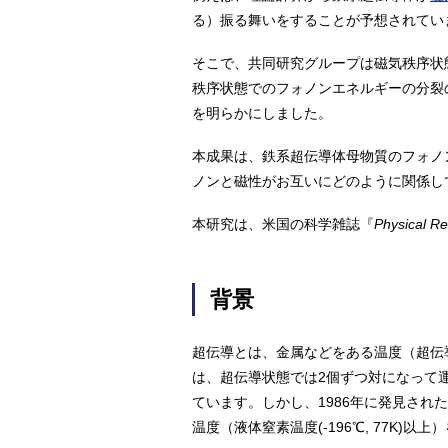
る）振る舞いをすることが予想されてい
そこで、共同研究グループは磁気秩序状態
秩序状態でのフォノンエネルギーの分裂
を明らかにしました。
本成果は、鉄系超伝導体母物質のフォノ
ノンと磁性がお互いにどのように関係し
本研究は、米国の科学雑誌『
Physical 
背景
超伝導とは、金属などをある温度（超伝
は、超伝導状態では2個ずつ対になって
ています。しかし、1986年に発見さ
温度（液体窒素温度(-196℃, 77K)