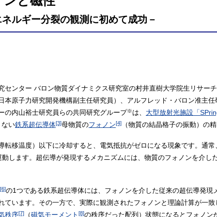
ノンと磁性
エネルギー分裂の観測に初めて成功－
究センター バロン物質ダイナミクス研究室の村井直樹大学院生リサー
日本原子力研究開発機構副主任研究員）、アルフレッド・バロン准主任
※
ーの内山裕士研究員らの共同研究グループ
は、
大型放射光施設「SPring
[3]
[4]
さない
鉄系超伝導体
母物質の
フォノン
（物質の結晶格子の振動）の精
導転移温度）以下に冷却すると、電気抵抗がゼロになる現象です。通常
運動します。超伝導が発現するメカニズムには、物質のフォノンを介し
[6]
の1つである鉄系超伝導体には、フォノンを介した従来の超伝導発現
れています。その一方で、実際に観測されたフォノンと理論計算が一致
[7]
[8]
気秩序
（
磁気モーメント
の秩序だった配列）状態になるとフォノン