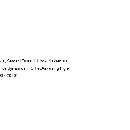
a, Satoshi Tsutsui, Hiroki Nakamura,
ttice dynamics in SrFe
As
using high-
2
2
.93.020301