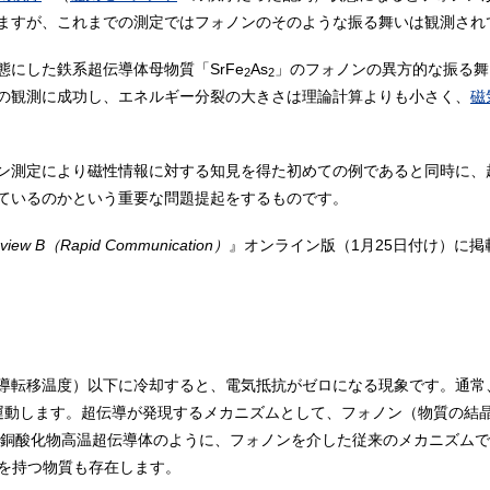
ますが、これまでの測定ではフォノンのそのような振る舞いは観測され
にした鉄系超伝導体母物質「SrFe
As
」のフォノンの異方的な振る舞
2
2
の観測に成功し、エネルギー分裂の大きさは理論計算よりも小さく、
磁
ン測定により磁性情報に対する知見を得た初めての例であると同時に、
ているのかという重要な問題提起をするものです。
Review B（Rapid Communication）
』オンライン版（1月25日付け）に
導転移温度）以下に冷却すると、電気抵抗がゼロになる現象です。通常
運動します。超伝導が発現するメカニズムとして、フォノン（物質の結
れた銅酸化物高温超伝導体のように、フォノンを介した従来のメカニズム
以上）を持つ物質も存在します。