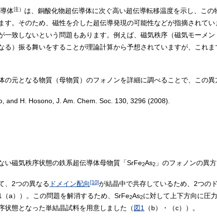
注）
伝導体
は、銅酸化物超伝導体に次ぐ高い超伝導転移温度を示し、この
ます。そのため、磁性を介した超伝導発現の可能性などが指摘されてい
が一致しないという問題もあります。例えば、磁気秩序（磁気モーメン
なる）振る舞いをすることが理論計算から予想されていますが、これま
体の元となる物質（母物質）のフォノンを詳細に調べることで、この異
o, and H. Hosono, J. Am. Chem. Soc. 130, 3296 (2008).
い磁気秩序状態の鉄系超伝導体母物質「SrFe
As
」のフォノンの異方
2
2
[10]
て、2つの異なる
ドメイン配向
が結晶中で共存しているため、2つの
（a））。この問題を解消するため、SrFe
As
に対して上下方向に圧
2
2
序状態となった単結晶試料を用意しました（
図1
（b）・（c））。