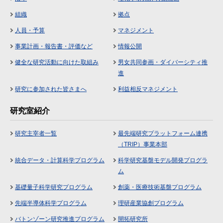
組織
拠点
人員・予算
マネジメント
事業計画・報告書・評価など
情報公開
健全な研究活動に向けた取組み
男女共同参画・ダイバーシティ推
進
研究に参加された皆さまへ
利益相反マネジメント
研究室紹介
研究主宰者一覧
最先端研究プラットフォーム連携
（TRIP）事業本部
統合データ・計算科学プログラム
科学研究基盤モデル開発プログラ
ム
基礎量子科学研究プログラム
創薬・医療技術基盤プログラム
先端半導体科学プログラム
理研産業協創プログラム
バトンゾーン研究推進プログラム
開拓研究所