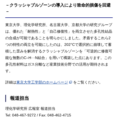
－クラッシャブルゾーンの導入により致命的損傷を回避
－
東京大学、理化学研究所、名古屋大学、京都大学の研究グループ
は、優れた「耐熱性」と「自己修復性」を両立させた多孔性結晶
の合成が可能であることを明らかにしました。矛盾するこれら2
つの特性の両立を可能にしたのは、202°Cで選択的に崩壊して蓄
積した歪みを解消するクラッシャブルゾーンを「可逆的に修復可
能な無数のC–H···N結合」を用いて構築した点にあります。この
多孔性材料はガス分離など産業技術分野での活用が期待されま
す。
詳細は
東京大学工学部のホームページ
をご覧ください。
報道担当
理化学研究所 広報室 報道担当
Tel: 048-467-9272 / Fax: 048-462-4715