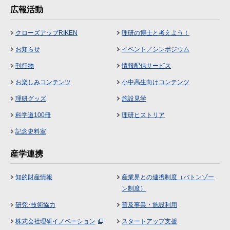
広報活動
クローズアップRIKEN
理研の博士と考えよう！
お知らせ
イベント／シンポジウム
刊行物
情報配信サービス
お楽しみコンテンツ
小中高生向けコンテンツ
理研グッズ
施設見学
科学道100冊
理研ヒストリア
記念史料室
産学連携
知的財産情報
産業界との連携制度（バトンゾー
ン制度）
研究･技術協力
普及事業・施設利用
株式会社理研イノベーション
スタートアップ支援