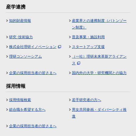
産学連携
知的財産情報
産業界との連携制度（バトンゾー
ン制度）
研究･技術協力
普及事業・施設利用
株式会社理研イノベーション
スタートアップ支援
理研コンソーシアム
（一社）理研未来革新アライアン
ス
企業の採用担当者の皆さまへ
国内外の大学・研究機関との協力
採用情報
採用情報検索
若手研究者の方へ
総合職を希望する方へ
男女共同参画・ダイバーシティ推
進
企業の採用担当者の皆さまへ