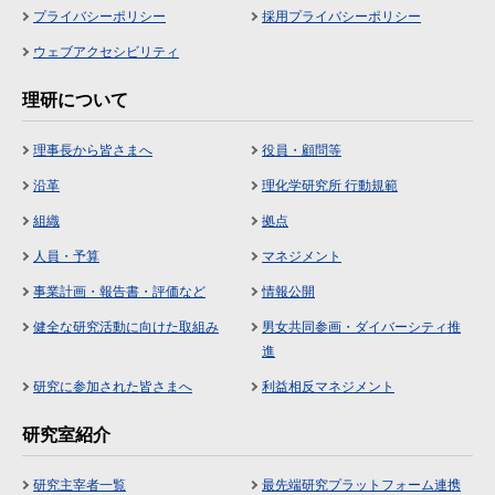
プライバシーポリシー
採用プライバシーポリシー
ウェブアクセシビリティ
理研について
理事長から皆さまへ
役員・顧問等
沿革
理化学研究所 行動規範
組織
拠点
人員・予算
マネジメント
事業計画・報告書・評価など
情報公開
健全な研究活動に向けた取組み
男女共同参画・ダイバーシティ推
進
研究に参加された皆さまへ
利益相反マネジメント
研究室紹介
研究主宰者一覧
最先端研究プラットフォーム連携