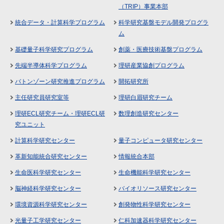
（TRIP）事業本部
統合データ・計算科学プログラム
科学研究基盤モデル開発プログラ
ム
基礎量子科学研究プログラム
創薬・医療技術基盤プログラム
先端半導体科学プログラム
理研産業協創プログラム
バトンゾーン研究推進プログラム
開拓研究所
主任研究員研究室等
理研白眉研究チーム
理研ECL研究チーム・理研ECL研
数理創造研究センター
究ユニット
計算科学研究センター
量子コンピュータ研究センター
革新知能統合研究センター
情報統合本部
生命医科学研究センター
生命機能科学研究センター
脳神経科学研究センター
バイオリソース研究センター
環境資源科学研究センター
創発物性科学研究センター
光量子工学研究センター
仁科加速器科学研究センター