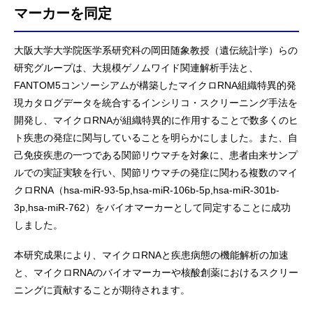
マーカーを同定
大阪大学大学院医学系研究科の岡田随象教授（遺伝統計学）らの
研究グループは、大規模ゲノムワイド関連解析手法と、
FANTOM5コンソーシアムが構築したマイクロRNA組織特異的発
現カタログデータを統合するインシリコ・スクリーニング手法を
開発し、マイクロRNAが組織特異的に作用することで数多くのヒ
ト疾患の発症に関与していることを明らかにしました。また、自
己免疫疾患の一つである関節リウマチを対象に、患者由来サンプ
ルでの実証実験を行い、関節リウマチの発症に関わる複数のマイ
クロRNA（hsa-miR-93-5p,hsa-miR-106b-5p,hsa-miR-301b-
3p,hsa-miR-762）をバイオマーカーとして同定することに成功
しました。
本研究成果により、マイクロRNAと疾患病態の機能解析の加速
と、マイクロRNAのバイオマーカーや核酸創薬におけるスクリー
ニングに貢献することが期待されます。