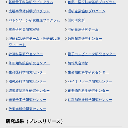
基礎量子科学研究プログラム
創薬・医療技術基盤プログラム
先端半導体科学プログラム
理研産業協創プログラム
バトンゾーン研究推進プログラム
開拓研究所
主任研究員研究室等
理研白眉研究チーム
理研ECL研究チーム・理研ECL研
数理創造研究センター
究ユニット
計算科学研究センター
量子コンピュータ研究センター
革新知能統合研究センター
情報統合本部
生命医科学研究センター
生命機能科学研究センター
脳神経科学研究センター
バイオリソース研究センター
環境資源科学研究センター
創発物性科学研究センター
光量子工学研究センター
仁科加速器科学研究センター
放射光科学研究センター
研究成果（プレスリリース）