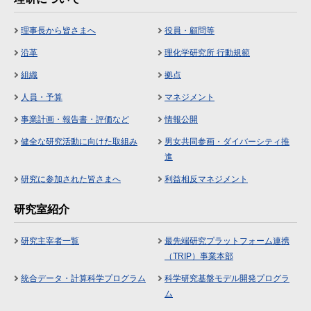
理事長から皆さまへ
役員・顧問等
沿革
理化学研究所 行動規範
組織
拠点
人員・予算
マネジメント
事業計画・報告書・評価など
情報公開
健全な研究活動に向けた取組み
男女共同参画・ダイバーシティ推
進
研究に参加された皆さまへ
利益相反マネジメント
研究室紹介
研究主宰者一覧
最先端研究プラットフォーム連携
（TRIP）事業本部
統合データ・計算科学プログラム
科学研究基盤モデル開発プログラ
ム