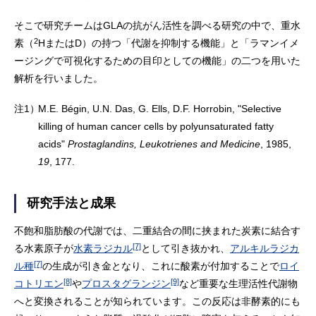
そこで研究チームはGLAの抗がん活性を調べる研究の中で、重水
2
素（
HまたはD）の持つ「代謝を抑制する機能」と「ラマンイメ
ージングで可視化するための目印としての機能」の二つを用いた
解析を行いました。
注1）
M.E. Bégin, U.N. Das, G. Ells, D.F. Horrobin, "Selective
killing of human cancer cells by polyunsaturated fatty
acids"
Prostaglandins, Leukotrienes and Medicine
, 1985,
19
, 177.
研究手法と成果
不飽和脂肪酸の代謝では、二重結合の間に挟まれた炭素に結合す
[7]
る水素原子が
水素ラジカル
として引き抜かれ、
アルキルラジカ
[7]
ル種
の生成が引き金となり、これに酸素が付加することで
ロイ
[8]
[9]
コトリエン
や
プロスタグランジン
など重要な生理活性代謝物
へと変換されることが知られています。この反応は非酵素的にも