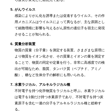
5.
がんウイルス
感染によりがん化を誘導または促進するウイルス。その作
用メカニズムはウイルスによって異なるが、主な原因とし
て細胞増殖に影響を与えるがん原性の遺伝子を宿主に発現
させることが知られる。
6.
質量分析装置
物質の質量（分子量）を測定する装置。さまざまな原理に
より物質をイオン化させ、その質量とイオンの量を測定す
ることで、物質の同定や定量を行う。非常に高感度での検
出が可能なため、脂質、タンパク質（ペプチド、アミノ
酸）、糖など生体分子の解析にも用いられる。
7.
水素ラジカル、アルキルラジカル種
不対電子を持つ化学物質をラジカルと呼ぶ。水素ラジカル
は電子を1個だけ持つ水素原子であり、不対電子を持つ炭
素原子を含む一連の分子をアルキルラジカル種と総称す
る。