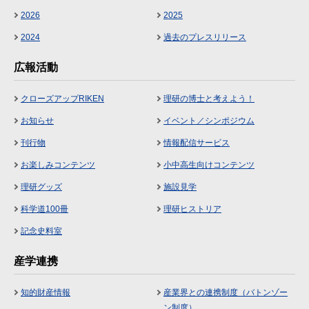
2026
2025
2024
過去のプレスリリース
広報活動
クローズアップRIKEN
理研の博士と考えよう！
お知らせ
イベント／シンポジウム
刊行物
情報配信サービス
お楽しみコンテンツ
小中高生向けコンテンツ
理研グッズ
施設見学
科学道100冊
理研ヒストリア
記念史料室
産学連携
知的財産情報
産業界との連携制度（バトンゾー
ン制度）