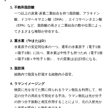
1.
不飽和脂肪酸
一つ以上の炭素-炭素二重結合を持つ脂肪酸。アラキドン
酸、ドコサヘキサエン酸（DHA）、エイコサペンタエン酸
（EPA）など、脂肪酸の長さと二重結合の数や位置によっ
てさまざまな種類が存在する。
2
2.
重水素（
HまたはD）
水素原子の安定同位体の一つ。通常の水素原子（電子1個
＋陽子1個）に比べ、重水素は中性子も持つため（電子1個
＋陽子1個＋中性子１個）、その質量はほぼ2倍になる。
3.
脂肪滴
細胞内で脂質を貯蔵する細胞内小器官。
4.
ラマンイメージング
物質に光を当てた際に得られるラマン散乱を利用して、特
定の分子の局在を可視化する手法。ラマン散乱は光が分子
の持つ分子振動と相互作用することにより、元の入射光か
ら波長が変化した散乱光である。