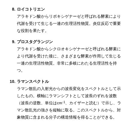
8.
ロイコトリエン
アラキドン酸からリポキシゲナーゼと呼ばれる酵素により
代謝を受けて生じる一連の生理活性物質。炎症反応で重要
な役割を果たす。
9.
プロスタグランジン
アラキドン酸からシクロオキシゲナーゼと呼ばれる酵素に
より代謝を受けた後に、さまざまな酵素が作用して生じる
一連の生理活性物質。非常に多岐にわたる生理活性を持
つ。
10.
ラマンスペクトル
ラマン散乱の入射光からの波長変化をスペクトルとして示
したもの。横軸にラマンシフトとして波長のずれを波数
-1
（波長の逆数、単位はcm
、カイザーと読む）で示し、ラ
マン散乱光の強さを縦軸に取る。このスペクトルから、対
象物質に含まれる分子の構造情報を得ることができる。