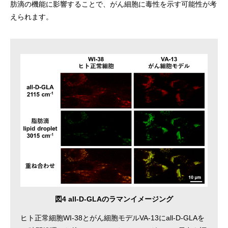
肪滴の機能に影響することで、がん細胞に毒性を示す可能性が考
えられます。
図4 all-D-GLAのラマンイメージング
ヒト正常細胞WI-38とがん細胞モデルVA-13にall-D-GLAを