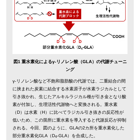
図1 重水素化によるγ-リノレン酸（GLA）の代謝チューニ
ング
γ-リノレン酸など不飽和脂肪酸の代謝では、二重結合の間
に挟まれた炭素に結合する水素原子が水素ラジカルとして
引き抜かれ、生じたアルキルラジカル種が引き金となり酸
素が付加し、生理活性代謝物へと変換される。重水素
（D）は水素（H）に比べてラジカル引き抜きの反応性が
低いため、この箇所に重水素を導入すると代謝反応が抑制
される。今回、図のように、GLAの2カ所を重水素化した
部分重水素化GLA（D
-GLA）を合成した。
4