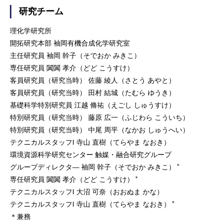
研究チーム
理化学研究所
開拓研究本部 袖岡有機合成化学研究室
主任研究員 袖岡 幹子（そでおか みきこ）
専任研究員 闐闐 孝介（どど こうすけ）
客員研究員（研究当時） 佐藤 綾人（さとう あやと）
客員研究員（研究当時） 田村 結城（たむら ゆうき）
基礎科学特別研究員 江越 脩祐（えごし しゅうすけ）
特別研究員（研究当時） 藤原 広一（ふじわら こういち）
特別研究員（研究当時） 中尾 周平（なかお しゅうへい）
テクニカルスタッフI 寺山 直樹（てらやま なおき）
環境資源科学研究センター 触媒・融合研究グループ
＊
グループディレクタ― 袖岡 幹子（そでおか みきこ）
＊
専任研究員 闐闐 孝介（どど こうすけ）
テクニカルスタッフI 大沼 可奈（おおぬま かな）
＊
テクニカルスタッフI 寺山 直樹（てらやま なおき）
＊兼務