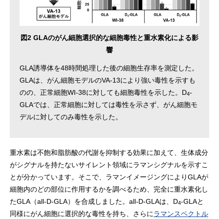
図2 GLAのがん細胞選択的な細胞毒性と重水素化による影
響
GLA誘導体を48時間処理した後の細胞生存率を測定した。
GLAは、がん細胞モデルのVA-13により強い毒性を示すも
のの、正常細胞WI-38に対しても細胞毒性を示した。D
-
4
GLAでは、正常細胞に対しては毒性を示さず、がん細胞モ
デルに対してのみ毒性を示した。
重水素は不飽和脂肪酸の代謝を抑制する効果に加えて、生体成分
がシグナルを持たないサイレント領域にラマンシグナルを示すこ
とが分かっています。そこで、ラマンイメージングによりGLAが
細胞内のどの部位に作用するかを調べるため、完全に重水素化し
たGLA（all-D-GLA）を合成しました。all-D-GLAは、D
-GLAと
4
同様にがん細胞に選択的な毒性を持ち、さらに
ラマンスペクトル