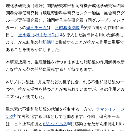
理化学研究所（理研）開拓研究本部袖岡有機合成化学研究室の闐
闐孝介専任研究員（環境資源科学研究センター触媒・融合研究グ
ループ専任研究員）、袖岡幹子主任研究員（同グループディレク
[1]
ター）らの
研究チーム
は、
不飽和脂肪酸
が持つ抗がん作用に着
2
[2]
目し、
重水素（
HまたはD）
を導入した誘導体を用いた解析に
[3]
より、がん細胞の
脂肪滴
に集積することが抗がん作用に重要で
あることを明らかにしました。
本研究成果は、生理活性を持つさまざまな脂肪酸の作用解析や新
たな抗がん剤の開発に貢献すると期待できます。
γ-リノレン酸は、月見草などの種子に含まれる不飽和脂肪酸の一
つで、抗がん活性を持つことが知られていますが、その作用メカ
ニズムは不明でした。
重水素は不飽和脂肪酸の代謝を抑制する一方で、
ラマンイメージ
[4]
ング
で可視化する目印としても働きます。今回、研究チーム
[5]
は、ヒト正常細胞と
がんウイルス
に感染させたがん細胞を用い