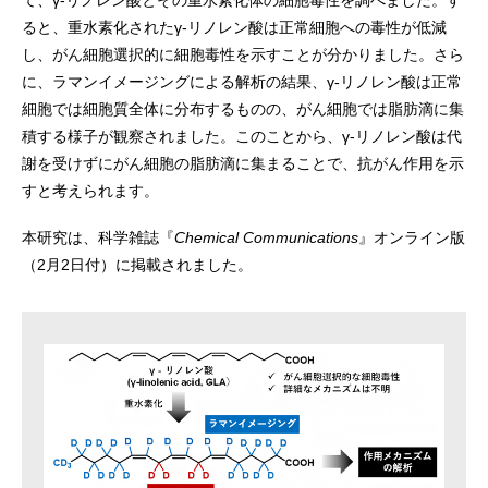
て、γ-リノレン酸とその重水素化体の細胞毒性を調べました。す
ると、重水素化されたγ-リノレン酸は正常細胞への毒性が低減
し、がん細胞選択的に細胞毒性を示すことが分かりました。さら
に、ラマンイメージングによる解析の結果、γ-リノレン酸は正常
細胞では細胞質全体に分布するものの、がん細胞では脂肪滴に集
積する様子が観察されました。このことから、γ-リノレン酸は代
謝を受けずにがん細胞の脂肪滴に集まることで、抗がん作用を示
すと考えられます。
本研究は、科学雑誌『
Chemical Communications
』オンライン版
（2月2日付）に掲載されました。