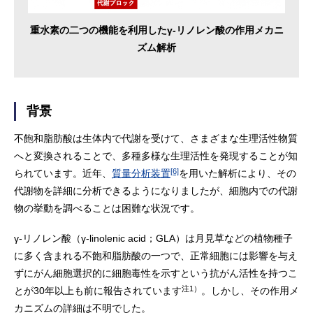
重水素の二つの機能を利用したγ-リノレン酸の作用メカニ
ズム解析
背景
不飽和脂肪酸は生体内で代謝を受けて、さまざまな生理活性物質
へと変換されることで、多種多様な生理活性を発現することが知
[6]
られています。近年、
質量分析装置
を用いた解析により、その
代謝物を詳細に分析できるようになりましたが、細胞内での代謝
物の挙動を調べることは困難な状況です。
γ-リノレン酸（γ-linolenic acid；GLA）は月見草などの植物種子
に多く含まれる不飽和脂肪酸の一つで、正常細胞には影響を与え
ずにがん細胞選択的に細胞毒性を示すという抗がん活性を持つこ
注1）
とが30年以上も前に報告されています
。しかし、その作用メ
カニズムの詳細は不明でした。