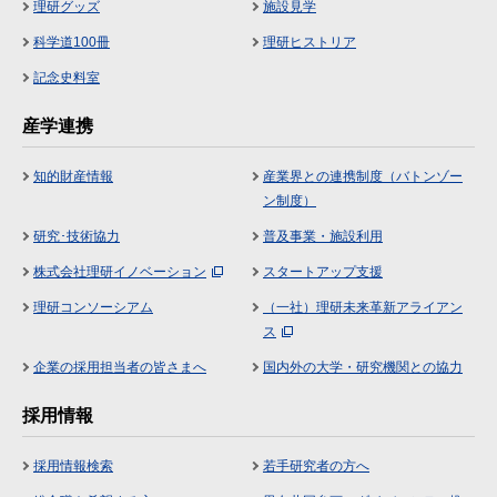
理研グッズ
施設見学
科学道100冊
理研ヒストリア
記念史料室
産学連携
知的財産情報
産業界との連携制度（バトンゾー
ン制度）
研究･技術協力
普及事業・施設利用
株式会社理研イノベーション
スタートアップ支援
理研コンソーシアム
（一社）理研未来革新アライアン
ス
企業の採用担当者の皆さまへ
国内外の大学・研究機関との協力
採用情報
採用情報検索
若手研究者の方へ