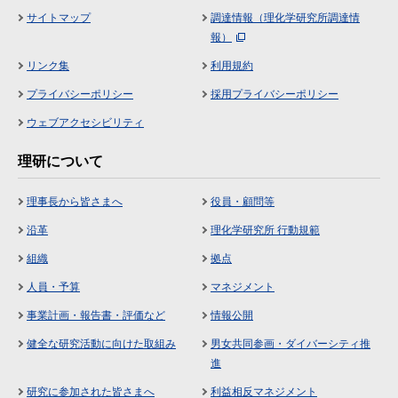
サイトマップ
調達情報（理化学研究所調達情
報）
リンク集
利用規約
プライバシーポリシー
採用プライバシーポリシー
ウェブアクセシビリティ
理研について
理事長から皆さまへ
役員・顧問等
沿革
理化学研究所 行動規範
組織
拠点
人員・予算
マネジメント
事業計画・報告書・評価など
情報公開
健全な研究活動に向けた取組み
男女共同参画・ダイバーシティ推
進
研究に参加された皆さまへ
利益相反マネジメント