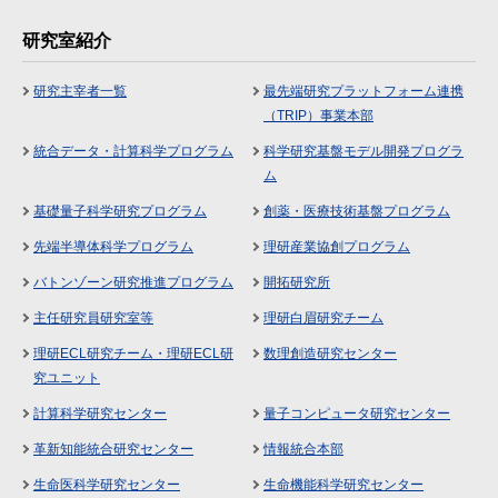
研究室紹介
研究主宰者一覧
最先端研究プラットフォーム連携
（TRIP）事業本部
統合データ・計算科学プログラム
科学研究基盤モデル開発プログラ
ム
基礎量子科学研究プログラム
創薬・医療技術基盤プログラム
先端半導体科学プログラム
理研産業協創プログラム
バトンゾーン研究推進プログラム
開拓研究所
主任研究員研究室等
理研白眉研究チーム
理研ECL研究チーム・理研ECL研
数理創造研究センター
究ユニット
計算科学研究センター
量子コンピュータ研究センター
革新知能統合研究センター
情報統合本部
生命医科学研究センター
生命機能科学研究センター