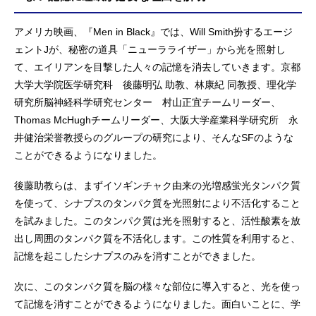
アメリカ映画、『Men in Black』では、Will Smith扮するエージ
ェントJが、秘密の道具「ニューラライザー」から光を照射し
て、エイリアンを目撃した人々の記憶を消去していきます。京都
大学大学院医学研究科 後藤明弘 助教、林康紀 同教授、理化学
研究所脳神経科学研究センター 村山正宜チームリーダー、
Thomas McHughチームリーダー、大阪大学産業科学研究所 永
井健治栄誉教授らのグループの研究により、そんなSFのような
ことができるようになりました。
後藤助教らは、まずイソギンチャク由来の光増感蛍光タンパク質
を使って、シナプスのタンパク質を光照射により不活化すること
を試みました。このタンパク質は光を照射すると、活性酸素を放
出し周囲のタンパク質を不活化します。この性質を利用すると、
記憶を起こしたシナプスのみを消すことができました。
次に、このタンパク質を脳の様々な部位に導入すると、光を使っ
て記憶を消すことができるようになりました。面白いことに、学