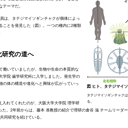
なテーマだ。
究員は、タテジマイソギンチャクが個体によっ
ることを発見した（図）。一つの種内に2種類
。
化研究の道へ
て働いていましたが、生物や生命の本質的な
大学院 歯学研究科に入学しました。発生学の
物の体の構造や進化へと興味が広がっていっ
図 ヒト、タテジマイ
タテジマイソギンチャクは
る。
え入れてくれたのが、大阪大学大学院 理学研
だった。2年前からは、藤本 准教授の紹介で理研の倉谷 滋 チームリーダ
も共同研究を続けている。