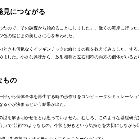
発見につながる
ったので、その調査から始めることにしました」。近くの海岸に行った
ジ色の縦じまの美しさに心を奪われた。
のときも何気なくイソギンチャクの縦じまの数を数えてみました。する
めました。小さな興味から、放射相称と左右相称の両方の個体がいると
なもの
一部から個体全体を再生する時の形作りをコンピュータシミュレーショ
なるかが決まるという結果が出た。
の謎を解き明かせるとは思っていません。むしろ、このような基礎研究
う点で"芸術"のようなもの。今後も好きという気持ちを大切にしながら
 拓也／制作協力：サイテック・コミュニケーションズ）