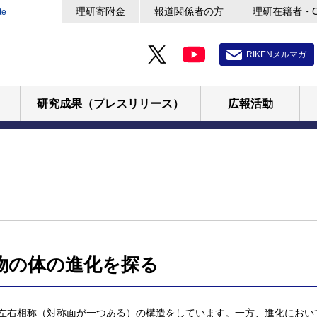
理研寄附金
報道関係者の方
理研在籍者・
te
RIKENメルマガ
研究成果（プレスリリース）
広報活動
物の体の進化を探る
左右相称（対称面が一つある）の構造をしています。一方、進化におい