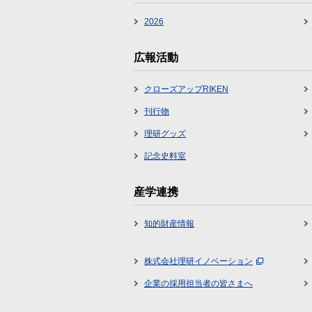
2026
広報活動
クローズアップRIKEN
刊行物
理研グッズ
記念史料室
産学連携
知的財産情報
株式会社理研イノベーション
企業の採用担当者の皆さまへ