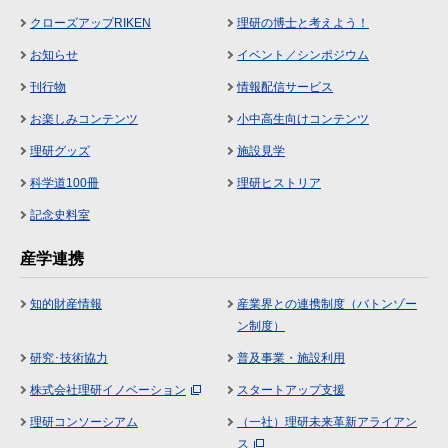
クローズアップRIKEN
理研の博士と考えよう！
お知らせ
イベント／シンポジウム
刊行物
情報配信サービス
お楽しみコンテンツ
小中高生向けコンテンツ
理研グッズ
施設見学
科学道100冊
理研ヒストリア
記念史料室
産学連携
知的財産情報
産業界との連携制度（バトンゾー
ン制度）
研究･技術協力
普及事業・施設利用
株式会社理研イノベーション
スタートアップ支援
理研コンソーシアム
（一社）理研未来革新アライアン
ス