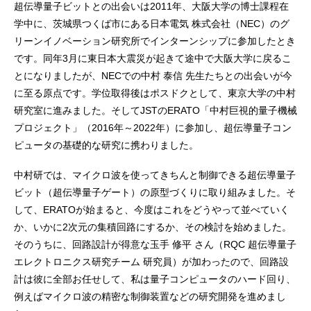
超伝導量子ビットとの出会いは2011年、大阪大学の博士課程在
学中に、茨城県つくば市にある日本電気 株式会社（NEC）のグ
リーンイノベーション研究所でインターンシップに参加したとき
です。同年3月に東日本大震災が起きて途中で大阪大学に戻るこ
とになりましたが、NECでの中村 泰信 先生たちとの出会いが今
に至る原点です。学位取得後はポスドクとして、東京大学の中村
研究室に進みました。そしてJSTのERATO「中村巨視的量子機械
プロジェクト」（2016年～2022年）に参加し、超伝導量子コン
ピュータの基礎的な研究に携わりました。
中村研では、マイクロ波を使ってきちんと制御できる超伝導量子
ビット（超伝導量子ゲート）の原型づくりに取り組みました。そ
して、ERATOが始まると、今度はこれをどうやって並べていく
か、いかに2次元の集積回路にするか、その検討を始めました。
そのうちに、回路設計が得意な玉手 修平 さん（RQC 超伝導量子
エレクトロニクス研究チーム 研究員）が加わったので、回路設
計は彼に全部お任せして、私は量子コンピュータのハード回り、
例えばマイクロ波の精密な制御装置などの研究開発を進めまし