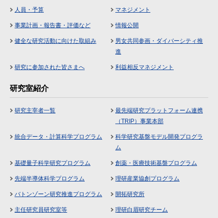
人員・予算
マネジメント
事業計画・報告書・評価など
情報公開
健全な研究活動に向けた取組み
男女共同参画・ダイバーシティ推
進
研究に参加された皆さまへ
利益相反マネジメント
研究室紹介
研究主宰者一覧
最先端研究プラットフォーム連携
（TRIP）事業本部
統合データ・計算科学プログラム
科学研究基盤モデル開発プログラ
ム
基礎量子科学研究プログラム
創薬・医療技術基盤プログラム
先端半導体科学プログラム
理研産業協創プログラム
バトンゾーン研究推進プログラム
開拓研究所
主任研究員研究室等
理研白眉研究チーム