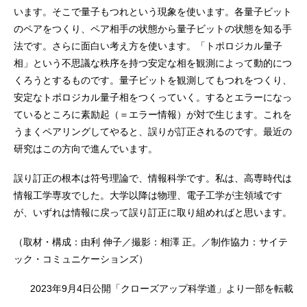
います。そこで量子もつれという現象を使います。各量子ビット
のペアをつくり、ペア相手の状態から量子ビットの状態を知る手
法です。さらに面白い考え方を使います。「トポロジカル量子
相」という不思議な秩序を持つ安定な相を観測によって動的につ
くろうとするものです。量子ビットを観測してもつれをつくり、
安定なトポロジカル量子相をつくっていく。するとエラーになっ
ているところに素励起（＝エラー情報）が対で生じます。これを
うまくペアリングしてやると、誤りが訂正されるのです。最近の
研究はこの方向で進んでいます。
誤り訂正の根本は符号理論で、情報科学です。私は、高専時代は
情報工学専攻でした。大学以降は物理、電子工学が主領域です
が、いずれは情報に戻って誤り訂正に取り組めればと思います。
（取材・構成：由利 伸子／撮影：相澤 正。／制作協力：サイテ
ック・コミュニケーションズ）
2023年9月4日公開「クローズアップ科学道」より一部を転載