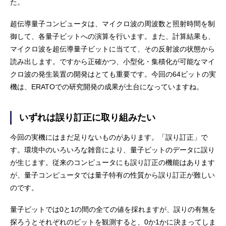
た。
超伝導量子コンピュータは、マイクロ波の周波数と照射時間を制
御して、各量子ビットへの演算を行います。また、計算結果も、
マイクロ波を超伝導量子ビットに当てて、その反射波の状態から
読み出します。ですから正確かつ、小型化・集積化が可能なマイ
クロ波の発生装置の開発はとても重要です。今回の64ビットの実
機は、ERATOでの研究開発の成果が土台になっていますね。
いずれは誤り訂正に取り組みたい
今回の実機にはまだ足りないものがあります。「誤り訂正」で
す。環境中のいろいろな雑音により、量子ビットのデータに誤り
が生じます。従来のコンピュータにも誤り訂正の機能はあります
が、量子コンピュータでは量子特有の性質から誤り訂正が難しい
のです。
量子ビットでは0と1の間の全ての値を採れますが、誤りの有無を
探ろうとそれぞれのビットを観測すると、0か1かに決まってしま