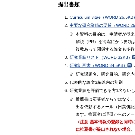
提出書類
1.
Curriculum vitae
（WORD 26.5KB
2.
主要な研究業績の要旨
（WORD 2
※
本資料の目的は、申請者が従来
解説（PR）を簡潔にかつ要領
複数あって関係する論文も多数
3.
研究業績リスト
（WORD 32KB）
4.
研究計画書
（WORD 34.5KB）
※
研究課題名、研究目的、研究内
5.
代表的な論文3編以内の別刷
6.
研究業績を評価できる方1名ないし
※
推薦書は応募者からではなく、
出を依頼するメール（日英併記）が
ます。推薦者に理研からのメー
（注意:基本情報の登録と同時に、
に推薦書が提出されない場合、