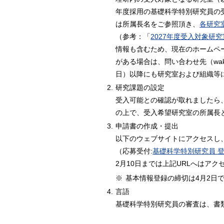
年度採用の基礎科学特別研究員の
は所属長名をご参照頂き、
各研究
（参考：「
2027年度受入対象研
情報も含むため、現在のホームペ
がある場合は、問い合わせ先（waka
日）以降にも研究室および組織等
2.
研究課題の設定
受入可能との確認が取れましたら
の上で、受入希望研究室の所属長
3.
申請書の作成・提出
以下のウェブサイトにアクセスし、
（応募受付:
基礎科学特別研究員 
2月10日までは上記URLへはア
※
基本情報登録の締切は4月2日
4.
言語
基礎科学特別研究員の審査は、書