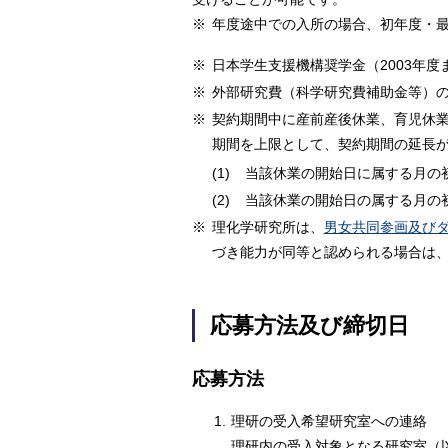
※
年度途中での入所の場合、初年度・
※
日本学生支援機構奨学金（2003年
※
外部研究費（科学研究費補助金等）
※
契約期間中に産前産後休業、育児休
期間を上限として、契約期間の延長
(1)
当該休業の開始日に属する月の
(2)
当該休業の開始日の属する月の
※
理化学研究所は、
男女共同参画及び
づき能力が同等と認められる場合は
応募方法及び締切日
応募方法
1.
理研の受入希望研究室への連絡
理研内の受入対象となる研究室（