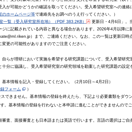
受入が可能かどうかの確認を取ってください。受入希望研究室への連絡
室のホームページ等
で連絡先をお調べのうえ行ってください。）
究室一覧（受入研究室所在地）
（PDF 383.2KB）
更新日・4月6日」。
ージに記載されている内容と異なる場合があります。2026年4月以降に
te@ml.riken.jp）まで、ご連絡ください。なお、この一覧は更新日時
に変更の可能性がありますのでご注意ください。
、自らが理研において実施を希望する研究課題について、受入希望研究
と十分に協議し、受入希望研究室の研究領域を勘案した研究課題の設定
基本情報を記入・登録してください。（2月10日～4月2日）
登録フォーム
）
クセスできません。基本情報の登録を終えたら、下記より必要書類をダウ
です。基本情報の登録を行わないと本申請に進むことができませんので
類審査、面接審査とも日本語または英語で行います。言語の選択はご自