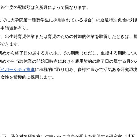
最終年度の配賦額は入所月によって異なります。
度までに大学院第一種奨学生に採用されている場合）の返還特別免除の対
の申請資格有り。
業、出生時育児休業または育児のための付加的休業を取得したときは、
ができます。
初めから終了日の属する月の末までの期間（ただし、重複する期間につ
初めから当該休業の開始日時点における雇用契約の終了日の属する月の
ダイバーシティ推進
に積極的に取り組み、多様性豊かで活気ある研究環
、女性を積極的に採用します。
以下、受入対象研究室）の中からご自身が受入を希望する研究室（以下、