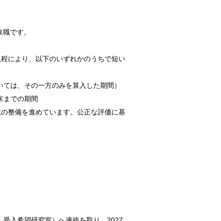
象職です。
規程により、以下のいずれかのうちで短い
いては、その一方のみを算入した期間）
末までの期間
境の整備を進めています。公正な評価に基
受入希望研究室）へ連絡を取り、2027