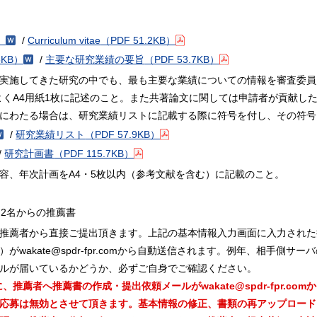
）
/
Curriculum vitae
（PDF 51.2KB）
5KB）
/
主要な研究業績の要旨
（PDF 53.7KB）
実施してきた研究の中でも、最も主要な業績についての情報を審査委員
よくA4用紙1枚に記述のこと。また共著論文に関しては申請者が貢献し
にわたる場合は、研究業績リストに記載する際に符号を付し、その符号
/
研究業績リスト
（PDF 57.9KB）
/
研究計画書
（PDF 115.7KB）
容、年次計画をA4・5枚以内（参考文献を含む）に記載のこと。
2名からの推薦書
推薦者から直接ご提出頂きます。上記の基本情報入力画面に入力された推
wakate@spdr-fpr.comから自動送信されます。例年、相手側
ルが届いているかどうか、必ずご自身でご確認ください。
推薦者へ推薦書の作成・提出依頼メールがwakate@spdr-fpr.co
応募は無効とさせて頂きます。基本情報の修正、書類の再アップロード