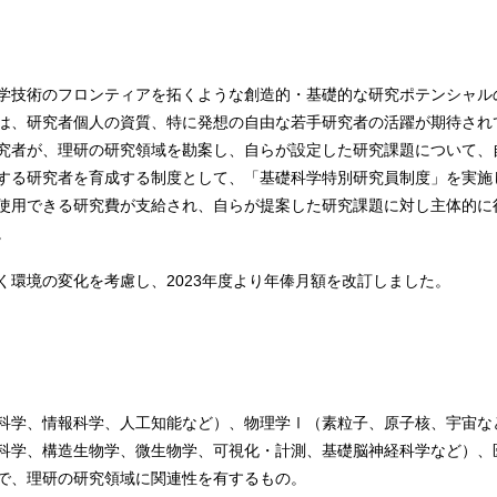
学技術のフロンティアを拓くような創造的・基礎的な研究ポテンシャル
は、研究者個人の資質、特に発想の自由な若手研究者の活躍が期待され
究者が、理研の研究領域を勘案し、自らが設定した研究課題について、
する研究者を育成する制度として、「基礎科学特別研究員制度」を実施
使用できる研究費が支給され、自らが提案した研究課題に対し主体的に
。
く環境の変化を考慮し、2023年度より年俸月額を改訂しました。
科学、情報科学、人工知能など）、物理学Ⅰ（素粒子、原子核、宇宙な
科学、構造生物学、微生物学、可視化・計測、基礎脳神経科学など）、
で、理研の研究領域に関連性を有するもの。