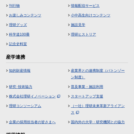
刊行物
情報配信サービス
お楽しみコンテンツ
小中高生向けコンテンツ
理研グッズ
施設見学
科学道100冊
理研ヒストリア
記念史料室
産学連携
知的財産情報
産業界との連携制度（バトンゾー
ン制度）
研究･技術協力
普及事業・施設利用
株式会社理研イノベーション
スタートアップ支援
理研コンソーシアム
（一社）理研未来革新アライアン
ス
企業の採用担当者の皆さまへ
国内外の大学・研究機関との協力