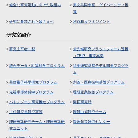
健全な研究活動に向けた取組み
男女共同参画・ダイバーシティ推
進
研究に参加された皆さまへ
利益相反マネジメント
研究室紹介
研究主宰者一覧
最先端研究プラットフォーム連携
（TRIP）事業本部
統合データ・計算科学プログラム
科学研究基盤モデル開発プログラ
ム
基礎量子科学研究プログラム
創薬・医療技術基盤プログラム
先端半導体科学プログラム
理研産業協創プログラム
バトンゾーン研究推進プログラム
開拓研究所
主任研究員研究室等
理研白眉研究チーム
理研ECL研究チーム・理研ECL研
数理創造研究センター
究ユニット