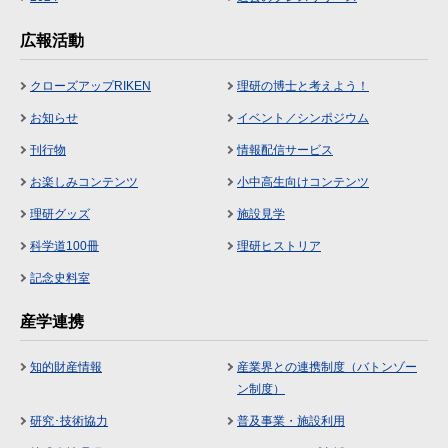
広報活動
クローズアップRIKEN
理研の博士と考えよう！
お知らせ
イベント／シンポジウム
刊行物
情報配信サービス
お楽しみコンテンツ
小中高生向けコンテンツ
理研グッズ
施設見学
科学道100冊
理研ヒストリア
記念史料室
産学連携
知的財産情報
産業界との連携制度（バトンゾー
ン制度）
研究･技術協力
普及事業・施設利用