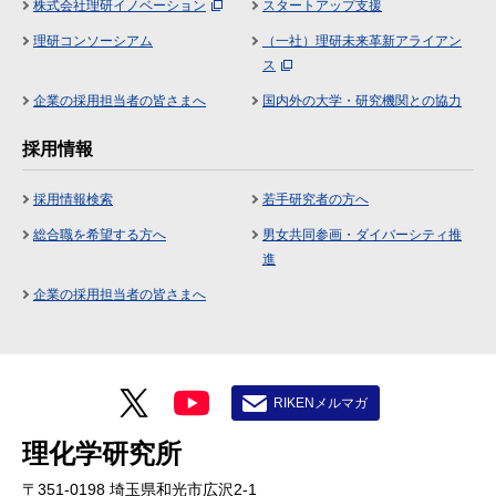
株式会社理研イノベーション
スタートアップ支援
理研コンソーシアム
（一社）理研未来革新アライアン
ス
企業の採用担当者の皆さまへ
国内外の大学・研究機関との協力
採用情報
採用情報検索
若手研究者の方へ
総合職を希望する方へ
男女共同参画・ダイバーシティ推
進
企業の採用担当者の皆さまへ
RIKENメルマガ
理化学研究所
〒351-0198 埼玉県和光市広沢2-1