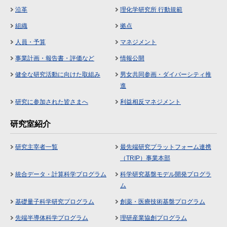
沿革
理化学研究所 行動規範
組織
拠点
人員・予算
マネジメント
事業計画・報告書・評価など
情報公開
健全な研究活動に向けた取組み
男女共同参画・ダイバーシティ推
進
研究に参加された皆さまへ
利益相反マネジメント
研究室紹介
研究主宰者一覧
最先端研究プラットフォーム連携
（TRIP）事業本部
統合データ・計算科学プログラム
科学研究基盤モデル開発プログラ
ム
基礎量子科学研究プログラム
創薬・医療技術基盤プログラム
先端半導体科学プログラム
理研産業協創プログラム