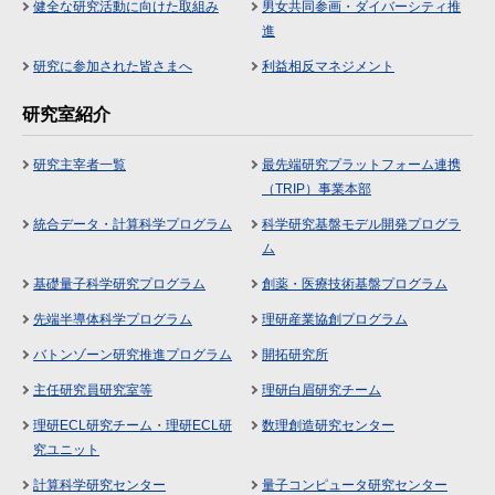
健全な研究活動に向けた取組み
男女共同参画・ダイバーシティ推
進
研究に参加された皆さまへ
利益相反マネジメント
研究室紹介
研究主宰者一覧
最先端研究プラットフォーム連携
（TRIP）事業本部
統合データ・計算科学プログラム
科学研究基盤モデル開発プログラ
ム
基礎量子科学研究プログラム
創薬・医療技術基盤プログラム
先端半導体科学プログラム
理研産業協創プログラム
バトンゾーン研究推進プログラム
開拓研究所
主任研究員研究室等
理研白眉研究チーム
理研ECL研究チーム・理研ECL研
数理創造研究センター
究ユニット
計算科学研究センター
量子コンピュータ研究センター