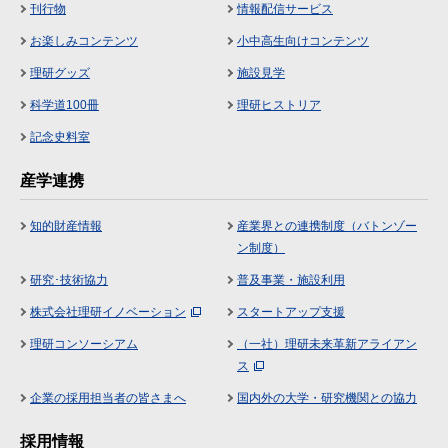
刊行物
情報配信サービス
お楽しみコンテンツ
小中高生向けコンテンツ
理研グッズ
施設見学
科学道100冊
理研ヒストリア
記念史料室
産学連携
知的財産情報
産業界との連携制度（バトンゾー
ン制度）
研究･技術協力
普及事業・施設利用
株式会社理研イノベーション
スタートアップ支援
理研コンソーシアム
（一社）理研未来革新アライアン
ス
企業の採用担当者の皆さまへ
国内外の大学・研究機関との協力
採用情報