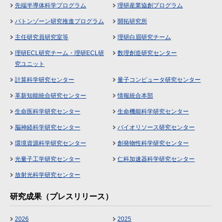
先端半導体科学プログラム
理研産業協創プログラム
バトンゾーン研究推進プログラム
開拓研究所
主任研究員研究室等
理研白眉研究チーム
理研ECL研究チーム・理研ECL研
数理創造研究センター
究ユニット
計算科学研究センター
量子コンピュータ研究センター
革新知能統合研究センター
情報統合本部
生命医科学研究センター
生命機能科学研究センター
脳神経科学研究センター
バイオリソース研究センター
環境資源科学研究センター
創発物性科学研究センター
光量子工学研究センター
仁科加速器科学研究センター
放射光科学研究センター
研究成果（プレスリリース）
2026
2025