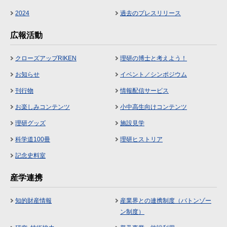
2024
過去のプレスリリース
広報活動
クローズアップRIKEN
理研の博士と考えよう！
お知らせ
イベント／シンポジウム
刊行物
情報配信サービス
お楽しみコンテンツ
小中高生向けコンテンツ
理研グッズ
施設見学
科学道100冊
理研ヒストリア
記念史料室
産学連携
知的財産情報
産業界との連携制度（バトンゾー
ン制度）