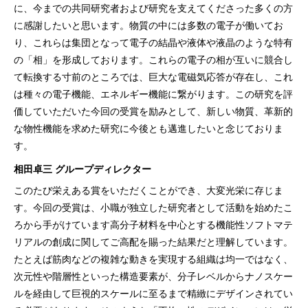
に、今までの共同研究者および研究を支えてくださった多くの方
に感謝したいと思います。物質の中には多数の電子が働いてお
り、これらは集団となって電子の結晶や液体や液晶のような特有
の「相」を形成しております。これらの電子の相が互いに競合し
て転換する寸前のところでは、巨大な電磁気応答が存在し、これ
は種々の電子機能、エネルギー機能に繋がります。この研究を評
価していただいた今回の受賞を励みとして、新しい物質、革新的
な物性機能を求めた研究に今後とも邁進したいと念じておりま
す。
相田卓三 グループディレクター
このたび栄えある賞をいただくことができ、大変光栄に存じま
す。今回の受賞は、小職が独立した研究者として活動を始めたこ
ろから手がけています高分子材料を中心とする機能性ソフトマテ
リアルの創成に関してご高配を賜った結果だと理解しています。
たとえば筋肉などの複雑な動きを実現する組織は均一ではなく、
次元性や階層性といった構造要素が、分子レベルからナノスケー
ルを経由して巨視的スケールに至るまで精緻にデザインされてい