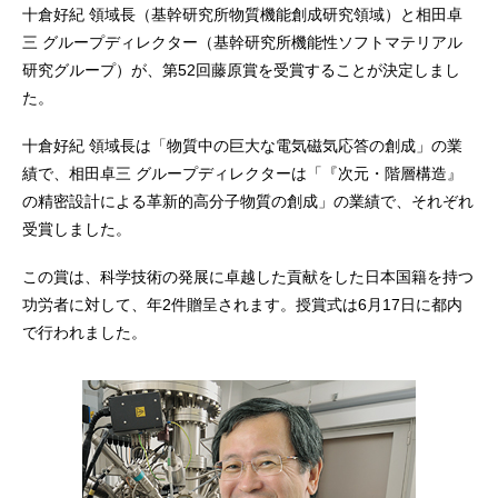
十倉好紀 領域長（基幹研究所物質機能創成研究領域）と相田卓
三 グループディレクター（基幹研究所機能性ソフトマテリアル
研究グループ）が、第52回藤原賞を受賞することが決定しまし
た。
十倉好紀 領域長は「物質中の巨大な電気磁気応答の創成」の業
績で、相田卓三 グループディレクターは「『次元・階層構造』
の精密設計による革新的高分子物質の創成」の業績で、それぞれ
受賞しました。
この賞は、科学技術の発展に卓越した貢献をした日本国籍を持つ
功労者に対して、年2件贈呈されます。授賞式は6月17日に都内
で行われました。