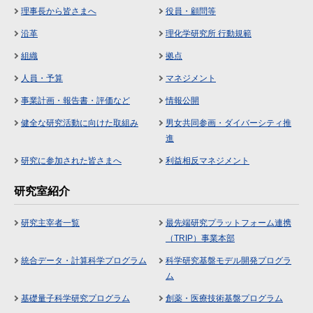
理事長から皆さまへ
役員・顧問等
沿革
理化学研究所 行動規範
組織
拠点
人員・予算
マネジメント
事業計画・報告書・評価など
情報公開
健全な研究活動に向けた取組み
男女共同参画・ダイバーシティ推
進
研究に参加された皆さまへ
利益相反マネジメント
研究室紹介
研究主宰者一覧
最先端研究プラットフォーム連携
（TRIP）事業本部
統合データ・計算科学プログラム
科学研究基盤モデル開発プログラ
ム
基礎量子科学研究プログラム
創薬・医療技術基盤プログラム