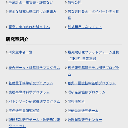
事業計画・報告書・評価など
情報公開
健全な研究活動に向けた取組み
男女共同参画・ダイバーシティ推
進
研究に参加された皆さまへ
利益相反マネジメント
研究室紹介
研究主宰者一覧
最先端研究プラットフォーム連携
（TRIP）事業本部
統合データ・計算科学プログラム
科学研究基盤モデル開発プログラ
ム
基礎量子科学研究プログラム
創薬・医療技術基盤プログラム
先端半導体科学プログラム
理研産業協創プログラム
バトンゾーン研究推進プログラム
開拓研究所
主任研究員研究室等
理研白眉研究チーム
理研ECL研究チーム・理研ECL研
数理創造研究センター
究ユニット