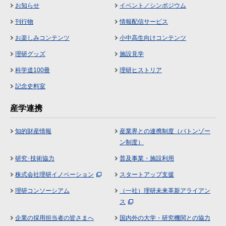
お知らせ
イベント／シンポジウム
刊行物
情報配信サービス
お楽しみコンテンツ
小中高生向けコンテンツ
理研グッズ
施設見学
科学道100冊
理研ヒストリア
記念史料室
産学連携
知的財産情報
産業界との連携制度（バトンゾー
ン制度）
研究･技術協力
普及事業・施設利用
株式会社理研イノベーション
スタートアップ支援
理研コンソーシアム
（一社）理研未来革新アライアン
ス
企業の採用担当者の皆さまへ
国内外の大学・研究機関との協力