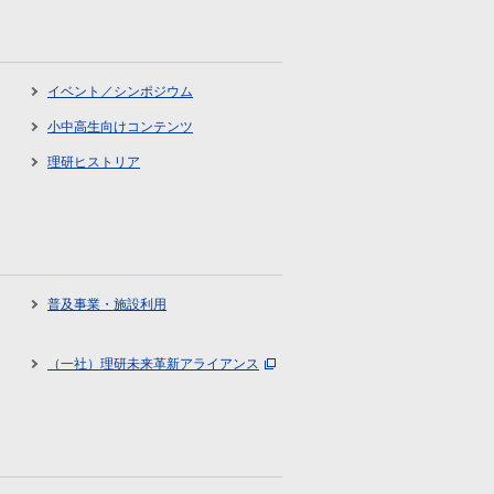
イベント／シンポジウム
小中高生向けコンテンツ
理研ヒストリア
普及事業・施設利用
（一社）理研未来革新アライアンス