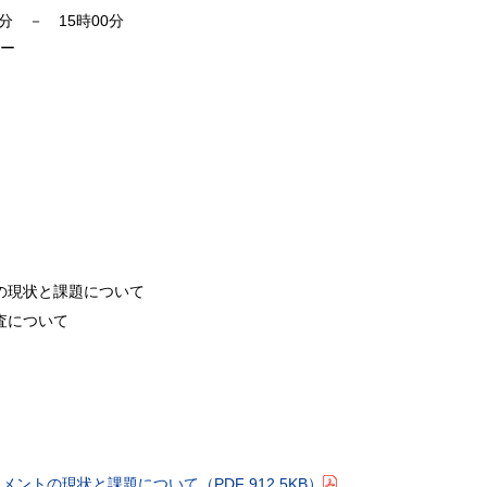
分 － 15時00分
ター
の現状と課題について
査について
ジメントの現状と課題について
（PDF 912.5KB）