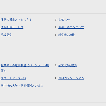
理研の博士と考えよう！
お知らせ
情報配信サービス
お楽しみコンテンツ
施設見学
科学道100冊
産業界との連携制度（バトンゾーン制
研究･技術協力
度）
スタートアップ支援
理研コンソーシアム
国内外の大学・研究機関との協力