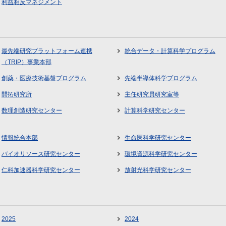
利益相反マネジメント
最先端研究プラットフォーム連携
統合データ・計算科学プログラム
（TRIP）事業本部
創薬・医療技術基盤プログラム
先端半導体科学プログラム
開拓研究所
主任研究員研究室等
数理創造研究センター
計算科学研究センター
情報統合本部
生命医科学研究センター
バイオリソース研究センター
環境資源科学研究センター
仁科加速器科学研究センター
放射光科学研究センター
2025
2024